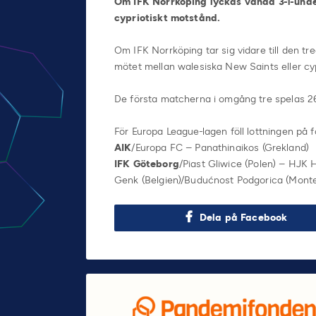
Om IFK Norrköping lyckas vända 3-1-unde
cypriotiskt motstånd.
Om IFK Norrköping tar sig vidare till den 
mötet mellan walesiska New Saints eller cy
De första matcherna i omgång tre spelas 26 
För Europa League-lagen föll lottningen på f
AIK
/Europa FC – Panathinaikos (Grekland)
IFK Göteborg
/Piast Gliwice (Polen) – HJK H
Genk (Belgien)/Budućnost Podgorica (Mont
Dela på Facebook