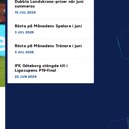
Dubbla Landskrona-priser när juni
summeras
10 JUL 2026
Rösta på Månadens Spelare i juni
3 JUL 2026
Rösta på Månadens Tränare i juni
3 JUL 2026
IFK Göteborg stängde till i
Ligacupens P19-final
22 JUN 2026