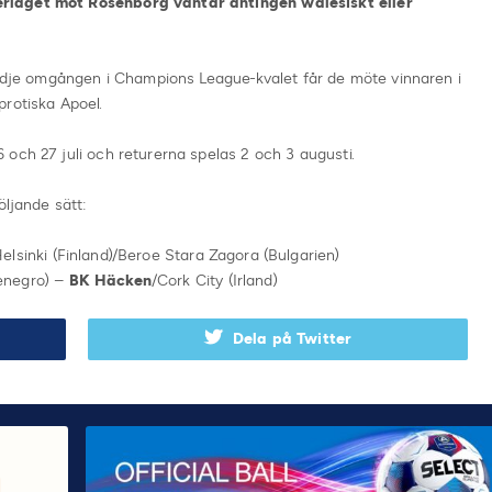
rläget mot Rosenborg väntar antingen walesiskt eller
tredje omgången i Champions League-kvalet får de möte vinnaren i
protiska Apoel.
och 27 juli och returerna spelas 2 och 3 augusti.
öljande sätt:
elsinki (Finland)/Beroe Stara Zagora (Bulgarien)
enegro) –
BK Häcken
/Cork City (Irland)
Dela på Twitter