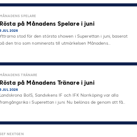
MÅNADENS SPELARE
Rösta på Månadens Spelare i juni
3 JUL 2026
Yttrarna stod för den största showen i Superettan i juni, baserat
på den trio som nominerats till utmärkelsen Månadens…
MÅNADENS TRÄNARE
Rösta på Månadens Tränare i juni
3 JUL 2026
Landskrona BoIS, Sandvikens IF och IFK Norrköping var alla
framgångsrika i Superettan i juni. Nu belönas de genom att få…
SEF NEXTGEN