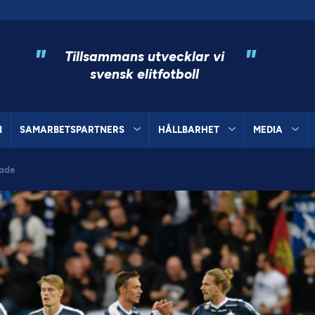
"
"
Tillsammans utvecklar vi
svensk elitfotboll
N
SAMARBETSPARTNERS
HÅLLBARHET
MEDIA
tade