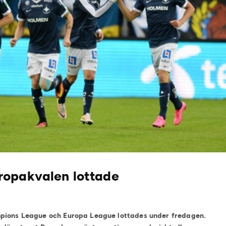
ropakvalen lottade
mpions League och Europa League lottades under fredagen.