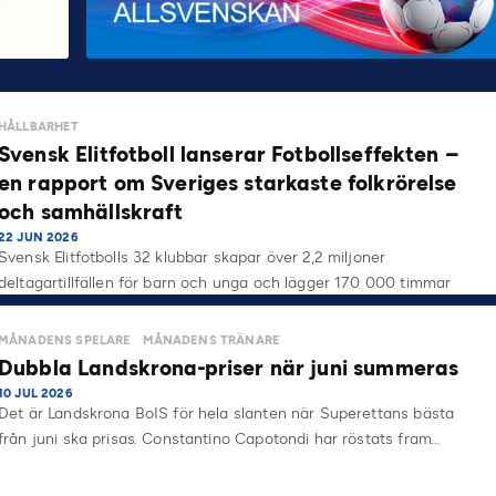
HÅLLBARHET
Svensk Elitfotboll lanserar Fotbollseffekten –
en rapport om Sveriges starkaste folkrörelse
och samhällskraft
22 JUN 2026
Svensk Elitfotbolls 32 klubbar skapar över 2,2 miljoner
deltagartillfällen för barn och unga och lägger 170 000 timmar
på…
MÅNADENS SPELARE
MÅNADENS TRÄNARE
Dubbla Landskrona-priser när juni summeras
10 JUL 2026
Det är Landskrona BoIS för hela slanten när Superettans bästa
från juni ska prisas. Constantino Capotondi har röstats fram…