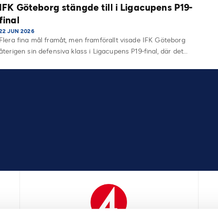
IFK Göteborg stängde till i Ligacupens P19-
final
22 JUN 2026
Flera fina mål framåt, men framförallt visade IFK Göteborg
återigen sin defensiva klass i Ligacupens P19-final, där det…