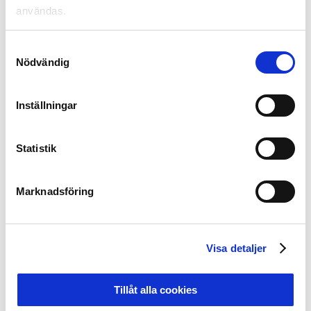
playoff krävs som sämst plats 12 i rankingen.
användas.
Samtyckesval
Nödvändig
Ligarankingen just nu:
18. Israel 21.750
19. Cypern 21.550
Inställningar
20.Rumänien 20.450
21. Polen 20.125
22. Sverige 19.975
Statistik
23. Azerbajdzjan 19.125
24. Bulgarien 19.125
Marknadsföring
25. Serbien 18.750
26. Skottland 18.625
27. Vitryssland 18.625
28. Kazakstan 18.125
Visa detaljer
29. Norge 17.425
Sveriges poäng de senaste fem åren vilket ligger till
Tillåt alla cookies
grund för totalen: