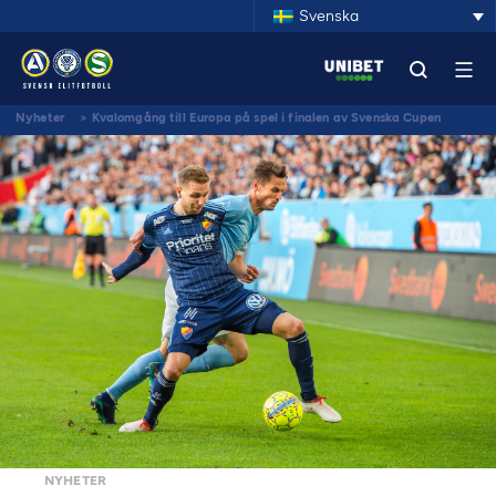
Svenska
Nyheter
>
Kvalomgång till Europa på spel i finalen av Svenska Cupen
NYHETER