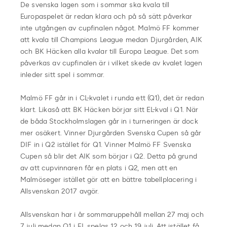
De svenska lagen som i sommar ska kvala till
Europaspelet är redan klara och på så sätt påverkar
inte utgången av cupfinalen något. Malmö FF kommer
att kvala till Champions League medan Djurgården, AIK
och BK Häcken alla kvalar till Europa League. Det som
påverkas av cupfinalen är i vilket skede av kvalet lagen
inleder sitt spel i sommar.
Malmö FF går in i CL-kvalet i runda ett (Q1), det är redan
klart. Likaså att BK Häcken börjar sitt EL-kval i Q1. När
de båda Stockholmslagen går in i turneringen är dock
mer osäkert. Vinner Djurgården Svenska Cupen så går
DIF in i Q2 istället för Q1. Vinner Malmö FF Svenska
Cupen så blir det AIK som börjar i Q2. Detta på grund
av att cupvinnaren får en plats i Q2, men att en
Malmöseger istället gör att en bättre tabellplacering i
Allsvenskan 2017 avgör.
Allsvenskan har i år sommaruppehåll mellan 27 maj och
7 juli medan Q1 i EL spelas 12 och 19 juli. Att istället få