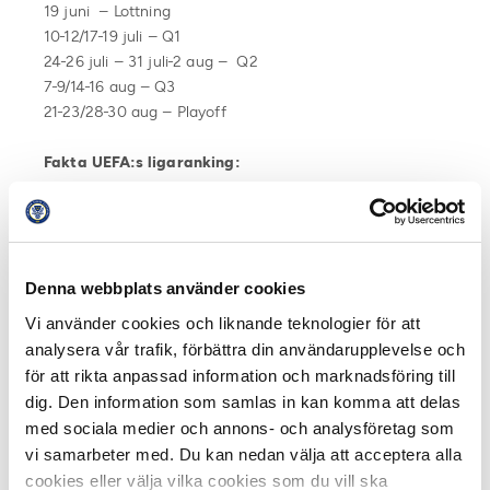
19 juni – Lottning
10-12/17-19 juli – Q1
24-26 juli – 31 juli-2 aug – Q2
7-9/14-16 aug – Q3
21-23/28-30 aug – Playoff
Fakta UEFA:s ligaranking:
Baseras på de senaste fem säsongernas spel i
Europa.
Ju högre placering för en liga desto större
Denna webbplats använder cookies
möjlighet att få med fler lag i Europakvalet eller
att få inleda kvalet i ett senare skede.
Vi använder cookies och liknande teknologier för att
Plats 15 och uppåt innebär fler lag i kvalet till
analysera vår trafik, förbättra din användarupplevelse och
Champions League.
för att rikta anpassad information och marknadsföring till
För att nå direktplatser in i Europa League krävs
dig. Den information som samlas in kan komma att delas
plats 13 på UEFA-rankingen och för Champions
med sociala medier och annons- och analysföretag som
League krävs plats 10. Ska de svenska lagen få
vi samarbeter med. Du kan nedan välja att acceptera alla
vänta så pass långt som att inleda kvalspelet i
cookies eller välja vilka cookies som du vill ska