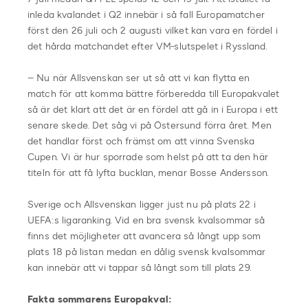
inleda kvalandet i Q2 innebär i så fall Europamatcher
först den 26 juli och 2 augusti vilket kan vara en fördel i
det hårda matchandet efter VM-slutspelet i Ryssland.
– Nu när Allsvenskan ser ut så att vi kan flytta en
match för att komma bättre förberedda till Europakvalet
så är det klart att det är en fördel att gå in i Europa i ett
senare skede. Det såg vi på Östersund förra året. Men
det handlar först och främst om att vinna Svenska
Cupen. Vi är hur sporrade som helst på att ta den här
titeln för att få lyfta bucklan, menar Bosse Andersson.
Sverige och Allsvenskan ligger just nu på plats 22 i
UEFA:s ligaranking. Vid en bra svensk kvalsommar så
finns det möjligheter att avancera så långt upp som
plats 18 på listan medan en dålig svensk kvalsommar
kan innebär att vi tappar så långt som till plats 29.
Fakta sommarens Europakval: