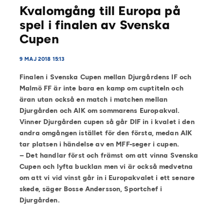
Kvalomgång till Europa på
spel i finalen av Svenska
Cupen
9 MAJ 2018 15:13
Finalen i Svenska Cupen mellan Djurgårdens IF och
Malmö FF är inte bara en kamp om cuptiteln och
äran utan också en match i matchen mellan
Djurgården och AIK om sommarens Europakval.
Vinner Djurgården cupen så går DIF in i kvalet i den
andra omgången istället för den första, medan AIK
tar platsen i händelse av en MFF-seger i cupen.
– Det handlar först och främst om att vinna Svenska
Cupen och lyfta bucklan men vi är också medvetna
om att vi vid vinst går in i Europakvalet i ett
senare
skede, säger Bosse Andersson, Sportchef i
Djurgården.