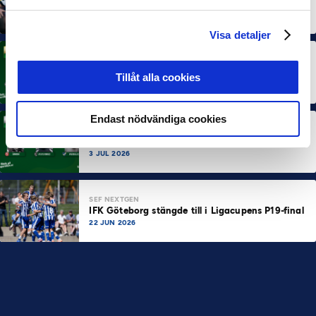
Dubbla Landskrona-priser när juni summeras
10 JUL 2026
Visa detaljer
MÅNADENS SPELARE
Rösta på Månadens Spelare i juni
Tillåt alla cookies
3 JUL 2026
Endast nödvändiga cookies
MÅNADENS TRÄNARE
Rösta på Månadens Tränare i juni
3 JUL 2026
SEF NEXTGEN
IFK Göteborg stängde till i Ligacupens P19-final
22 JUN 2026