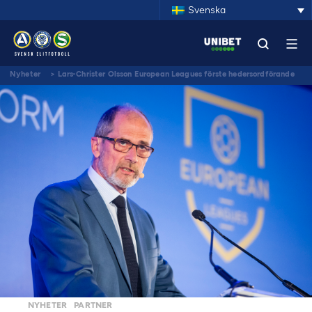
Svenska
Nyheter
>
Lars-Christer Olsson European Leagues förste hedersordförande
någonsin
NYHETER
PARTNER