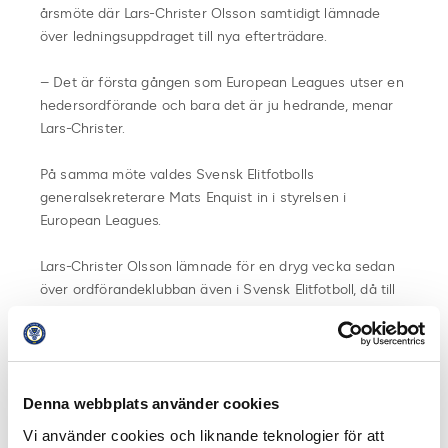
årsmöte där Lars-Christer Olsson samtidigt lämnade
över ledningsuppdraget till nya efterträdare.
– Det är första gången som European Leagues utser en
hedersordförande och bara det är ju hedrande, menar
Lars-Christer.
På samma möte valdes Svensk Elitfotbolls
generalsekreterare Mats Enquist in i styrelsen i
European Leagues.
Lars-Christer Olsson lämnade för en dryg vecka sedan
över ordförandeklubban även i Svensk Elitfotboll, då till
Jens T Andersson. På samma möte valdes Lars-Christer
in som hedersordförande i Svensk Elitfotboll.
Dela på Facebook
Dela på Twitter
Denna webbplats använder cookies
Vi använder cookies och liknande teknologier för att