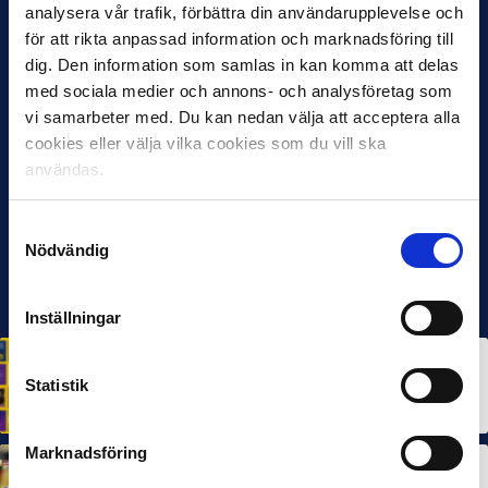
analysera vår trafik, förbättra din användarupplevelse och
för att rikta anpassad information och marknadsföring till
dig. Den information som samlas in kan komma att delas
med sociala medier och annons- och analysföretag som
vi samarbeter med. Du kan nedan välja att acceptera alla
cookies eller välja vilka cookies som du vill ska
användas.
Samtyckesval
Nödvändig
Inställningar
HÅLLBARHET
Svensk Elitfotboll lanserar Fotbollseffekten – en
Statistik
rapport om Sveriges starkaste folkrörelse och
samhällskraft
22 JUN 2026
Marknadsföring
MÅNADENS SPELARE
MÅNADENS TRÄNARE