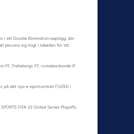
i ett Double Elimination-upplägg, där
 placera sig högt i tabellen för att
lmö FF, Trelleborgs FF, comebackande IF
des på det nya e-sportcentret FUZED i
A SPORTS FIFA 23 Global Series Playoffs.