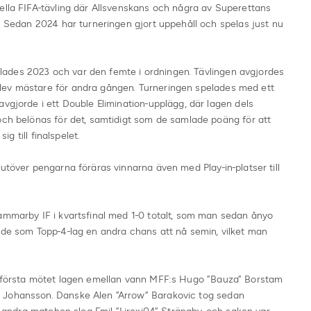
ella FIFA-tävling där Allsvenskans och några av Superettans
n. Sedan 2024 har turneringen gjort uppehåll och spelas just nu
ades 2023 och var den femte i ordningen. Tävlingen avgjordes
lev mästare för andra gången. Turneringen spelades med ett
avgjorde i ett Double Elimination-upplägg, där lagen dels
och belönas för det, samtidigt som de samlade poäng för att
ig till finalspelet.
utöver pengarna föräras vinnarna även med Play-in-platser till
Hammarby IF i kvartsfinal med 1-0 totalt, som man sedan ånyo
ade som Topp-4-lag en andra chans att nå semin, vilket man
h första mötet lagen emellan vann MFF:s Hugo ”Bauza” Borstam
 Johansson. Danske Alen ”Arrow” Barakovic tog sedan