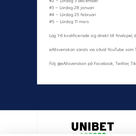
#2 – Lördag 3 december
#3 – Lördag 28 januari
#4 – Lördag 25 februari
#5 – Lördag 11 mars
Lag 1-6 kvalificerade sig direkt till finalsp
eAllsvenskan sänds via såväl YouTube som 
Följ @eAllsvenskan på Facebook, Twitter, T