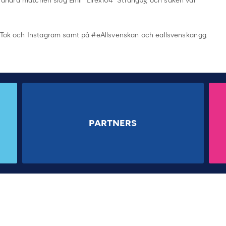
 i andra matchen slog Emil ”Lirexi04” Strängby, och saken var
ikTok och Instagram samt på #eAllsvenskan och eallsvenskan.gg.
PARTNERS