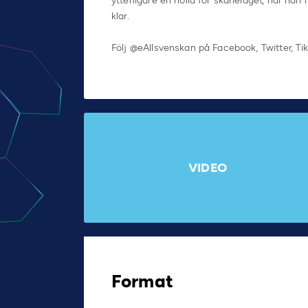
ytterligare en nolla för skånelaget, när han
klar.
Följ @eAllsvenskan på Facebook, Twitter, T
VIDEO
Format