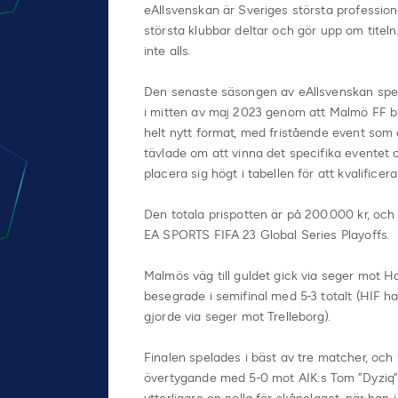
eAllsvenskan är Sveriges största profession
största klubbar deltar och gör upp om titel
inte alls.
Den senaste säsongen av eAllsvenskan spel
i mitten av maj 2023 genom att Malmö FF b
helt nytt format, med fristående event som 
tävlade om att vinna det specifika eventet 
placera sig högt i tabellen för att kvalificera s
Den totala prispotten är på 200.000 kr, och 
EA SPORTS FIFA 23 Global Series Playoffs.
Malmös väg till guldet gick via seger mot 
besegrade i semifinal med 5-3 totalt (HIF h
gjorde via seger mot Trelleborg).
Finalen spelades i bäst av tre matcher, oc
övertygande med 5-0 mot AIK:s Tom ”Dyziq”