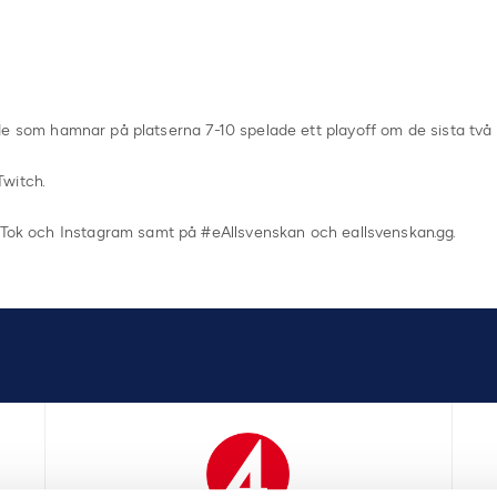
el, de som hamnar på platserna 7-10 spelade ett playoff om de sista två
Twitch.
ikTok och Instagram samt på #eAllsvenskan och eallsvenskan.gg.