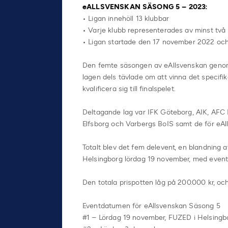
eALLSVENSKAN SÄSONG 5 – 2023:
• Ligan innehöll 13 klubbar
• Varje klubb representerades av minst två 
• Ligan startade den 17 november 2022 och
Den femte säsongen av eAllsvenskan genomfö
lagen dels tävlade om att vinna det specifik
kvalificera sig till finalspelet.
Deltagande lag var IFK Göteborg, AIK, AFC E
Elfsborg och Varbergs BoIS samt de för eA
Totalt blev det fem delevent, en blandning a
Helsingborg lördag 19 november, med event-
Den totala prispotten låg på 200.000 kr, oc
Eventdatumen för eAllsvenskan Säsong 5
#1 – Lördag 19 november, FUZED i Helsingb