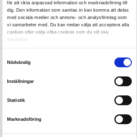
för att rikta anpassad information och marknadsföring till
dig. Den information som samlas in kan komma att delas
med sociala medier och annons- och analysföretag som
OFFICIELL LEVERANTÖR
vi samarbeter med. Du kan nedan välja att acceptera alla
cookies eller välja vilka cookies som du vill ska
användas.
Samtyckesval
Nödvändig
OFFICIELL LEVERANTÖR
OFFICIELL PARTNER
Inställningar
Statistik
Marknadsföring
OFFICIELL LEVERANTÖR
OFFICIELL LEVERANTÖR