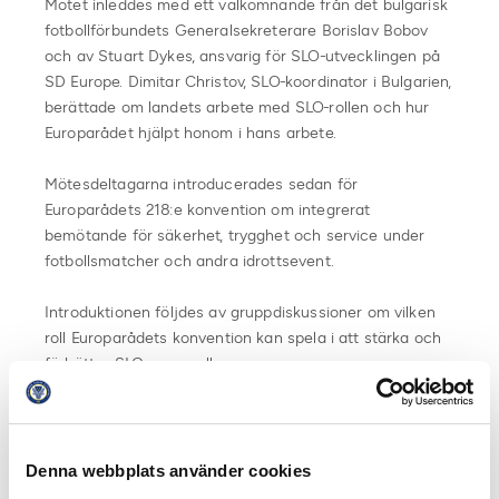
Mötet inleddes med ett välkomnande från det bulgarisk
fotbollförbundets Generalsekreterare Borislav Bobov
och av Stuart Dykes, ansvarig för SLO-utvecklingen på
SD Europe. Dimitar Christov, SLO-koordinator i Bulgarien,
berättade om landets arbete med SLO-rollen och hur
Europarådet hjälpt honom i hans arbete.
Mötesdeltagarna introducerades sedan för
Europarådets 218:e konvention om integrerat
bemötande för säkerhet, trygghet och service under
fotbollsmatcher och andra idrottsevent.
Introduktionen följdes av gruppdiskussioner om vilken
roll Europarådets konvention kan spela i att stärka och
förbättra SLO:ernas roller.
Läs mer om LIAISE på SD Europes hemsida.
Denna webbplats använder cookies
Dela på Facebook
Dela på Twitter