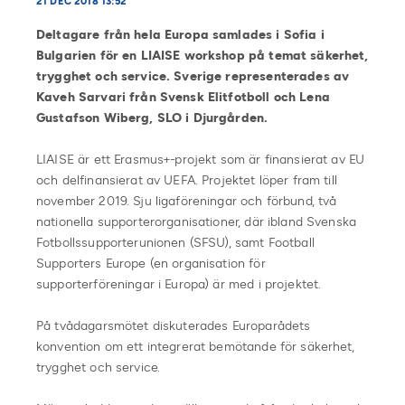
21 DEC 2018 13:52
Deltagare från hela Europa samlades i Sofia i
Bulgarien för en LIAISE workshop på temat säkerhet,
trygghet och service. Sverige representerades av
Kaveh Sarvari från Svensk Elitfotboll och Lena
Gustafson Wiberg, SLO i Djurgården.
LIAISE är ett Erasmus+-projekt som är finansierat av EU
och delfinansierat av UEFA. Projektet löper fram till
november 2019. Sju ligaföreningar och förbund, två
nationella supporterorganisationer, där ibland Svenska
Fotbollssupporterunionen (SFSU), samt Football
Supporters Europe (en organisation för
supporterföreningar i Europa) är med i projektet.
På tvådagarsmötet diskuterades Europarådets
konvention om ett integrerat bemötande för säkerhet,
trygghet och service.