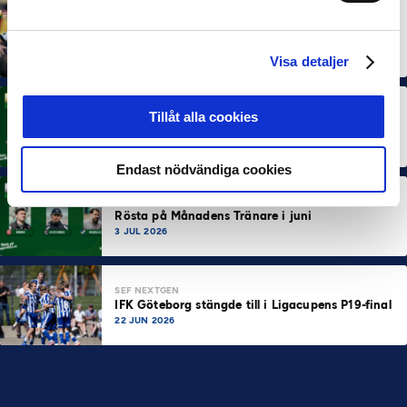
MÅNADENS SPELARE
MÅNADENS TRÄNARE
Dubbla Landskrona-priser när juni summeras
10 JUL 2026
Visa detaljer
MÅNADENS SPELARE
Tillåt alla cookies
Rösta på Månadens Spelare i juni
3 JUL 2026
Endast nödvändiga cookies
MÅNADENS TRÄNARE
Rösta på Månadens Tränare i juni
3 JUL 2026
SEF NEXTGEN
IFK Göteborg stängde till i Ligacupens P19-final
22 JUN 2026