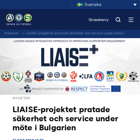
Svenska
Nyheter
>
LIAISE-projektet pratade säkerhet och service under möte i
Bulgarien
NYHETER
LIAISE-projektet pratade
säkerhet och service under
möte i Bulgarien