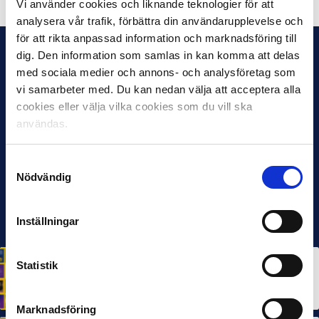
Vi använder cookies och liknande teknologier för att
analysera vår trafik, förbättra din användarupplevelse och
för att rikta anpassad information och marknadsföring till
dig. Den information som samlas in kan komma att delas
med sociala medier och annons- och analysföretag som
vi samarbeter med. Du kan nedan välja att acceptera alla
cookies eller välja vilka cookies som du vill ska
användas.
Samtyckesval
Nödvändig
Inställningar
HÅLLBARHET
Statistik
Svensk Elitfotboll lanserar Fotbollseffekten – en
rapport om Sveriges starkaste folkrörelse och
samhällskraft
22 JUN 2026
Marknadsföring