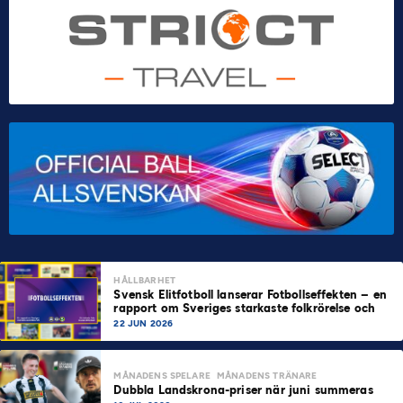
HÅLLBARHET
Svensk Elitfotboll lanserar Fotbollseffekten – en
rapport om Sveriges starkaste folkrörelse och
samhällskraft
22 JUN 2026
MÅNADENS SPELARE
MÅNADENS TRÄNARE
Dubbla Landskrona-priser när juni summeras