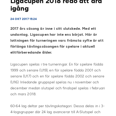
Ligacupen 2018 redo att dra
igång
24 OKT 2017 15:24
2017 års säsong är inne i sitt slutskede. Med ett
undantag. Ligacupen har inte ens börjat. Här är
lottningen för turneringen vars främsta syfte är att
förlänga tävlingssäsongen för spelare i aktuell
elitförberedande ålder.
Ligacupen spelas i tre turneringar. En för spelare födda
1999 och senare (U19), en för spelare födda 2001 och
senare (U17) och en för spelare födda 2002 och senare
(U16). Inledande gruppspel spelas nu i november och
december medan slutspel och finalspel spelas i februari
och mars 2018.
60-64 lag deltar per tävlingskategori. Dessa delas in i 3-
4-lagsgrupper där 24 lag avancerar till A-Slutspel och