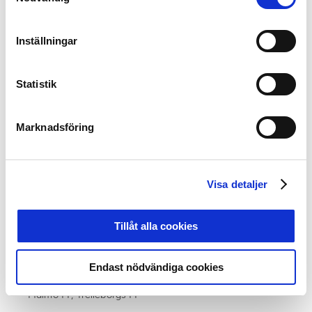
Täby FK
Grupp 5
: Assyriska FF, Djurgårdens IF, Vasalunds IF,
Värmbols FC
Inställningar
Grupp 6:
Degerfors IF, Karlstad BK, Örebro SK
Grupp 7
: AIK, IFK Lidingö, IFK Stocksund, Västerås SK
Statistik
Grupp 8:
FC Djursholm, Huddinge IF, Smedby AIS,
Åtvidabergs FF
Grupp 9
: BK Forward, Husqvarna FF, Jönköpings Södra
Marknadsföring
IF, Karlslunds IF
Grupp 10
: GAIS, Norrby IF, Skövde AIK, Örgryte IS
Grupp 11
: BK Häcken, IK Oddevold, Utsiktens
BK/Näsets SK
Visa detaljer
Grupp 12
: Falkenbergs FF, IFK Värnamo, Varbergs BoIS
Grupp 13
: FK Karlskrona, Kalmar FF, Mjällby AIF, Östers
Tillåt alla cookies
IF
Grupp 14
: Halmstads BK, Helsingborgs IF, Kristianstads
FC, Ängelholms FF
Endast nödvändiga cookies
Grupp 15
: IF Limhamn/Bunkeflo, Landskrona BoIS,
Malmö FF, Trelleborgs FF