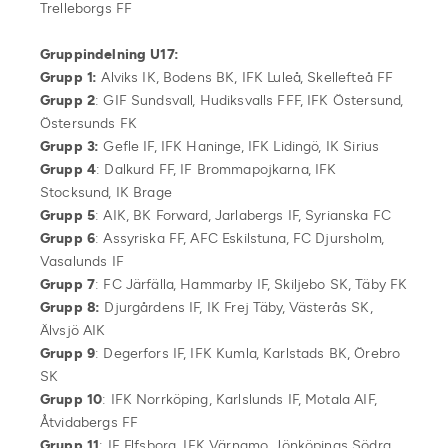
Trelleborgs FF
Gruppindelning U17:
Grupp 1:
Alviks IK, Bodens BK, IFK Luleå, Skellefteå FF
Grupp 2
: GIF Sundsvall, Hudiksvalls FFF, IFK Östersund,
Östersunds FK
Grupp 3:
Gefle IF, IFK Haninge, IFK Lidingö, IK Sirius
Grupp 4
: Dalkurd FF, IF Brommapojkarna, IFK
Stocksund, IK Brage
Grupp 5
: AIK, BK Forward, Jarlabergs IF, Syrianska FC
Grupp 6
: Assyriska FF, AFC Eskilstuna, FC Djursholm,
Vasalunds IF
Grupp 7
: FC Järfälla, Hammarby IF, Skiljebo SK, Täby FK
Grupp 8:
Djurgårdens IF, IK Frej Täby, Västerås SK,
Älvsjö AIK
Grupp 9
: Degerfors IF, IFK Kumla, Karlstads BK, Örebro
SK
Grupp 10
: IFK Norrköping, Karlslunds IF, Motala AIF,
Åtvidabergs FF
Grupp 11
: IF Elfsborg, IFK Värnamo, Jönköpings Södra