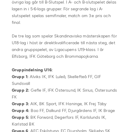
övriga lag går till B-Slutspel. I A- och B-slutspelet delas
lagen in i 5-6-lags grupper. För segrande lag i A-
slutspelet spelas semifinaler, match om 3:e pris och
final.
De tre lag som spelar Skandinaviska mästerskapen för
U18-lag i höst är direktkvalificerade till nästa steg, det
andra gruppspelet, av Ligacupens U19-klass. I år
Elfsborg, IFK Göteborg och Brommapojkarna.
Gruppindelning U16:
Grupp 1:
Alviks IK, IFK Luleå, Skellefteå FF, GIF
Sundsvall
Grupp 2:
Gefle IF, IFK Östersund, IK Sirius, Östersunds
FK
Grupp 3:
AIK, BK Sport, IFK Haninge, IK Frej Täby
Grupp 4:
Boo FF, Dalkurd FF, Djurgårdens IF, IK Brage
Grupp 5:
BK Forward, Degerfors IF, Karlslunds IK,
Karlstad BK
Grupp 6
: AFC Eskilstuna, FC Djursholm, Skiljebo SK,