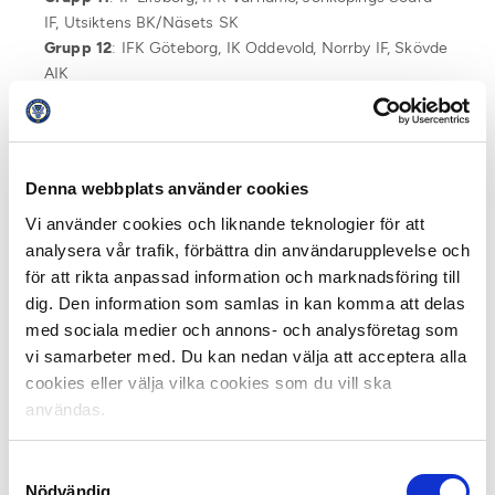
IF, Utsiktens BK/Näsets SK
Grupp 12
: IFK Göteborg, IK Oddevold, Norrby IF, Skövde
AIK
Grupp 13
: BK Häcken, Falkenbergs FF, GAIS, Örgryte IS
Grupp 14
: Kalmar FF, Kristianstads FC, Mjällby AIF,
Östers IF
Grupp 15:
Halmstads BK, Helsingborgs IF, IS Halmia,
Denna webbplats använder cookies
Varbergs BoIS
Vi använder cookies och liknande teknologier för att
Grupp 16
: IF Limhamn/Bunkeflo, Malmö FF, Trelleborgs
analysera vår trafik, förbättra din användarupplevelse och
FF, Ängelholms FF
för att rikta anpassad information och marknadsföring till
Gruppindelning U19:
dig. Den information som samlas in kan komma att delas
Grupp 1:
GIF Sundsvall, IFK Luleå, IFK Östersund,
med sociala medier och annons- och analysföretag som
Östersunds FK
vi samarbeter med. Du kan nedan välja att acceptera alla
Grupp 2:
Gefle IF, Hudiksvalls FFF, IK Sirius, Sandvikens
cookies eller välja vilka cookies som du vill ska
IF
användas.
Grupp 3
: Dalkurd FF, Hammarby IF, IK Brage, IK Frej
Täby
Samtyckesval
Grupp 4
: AFC Eskilstuna, Sollentuna FK, Syrianska FC,
Nödvändig