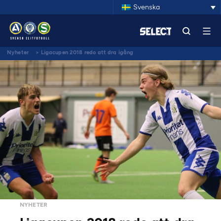
Svenska
Nyheter
>
Ligacupen 2018 redo att dra igång
NYHETER