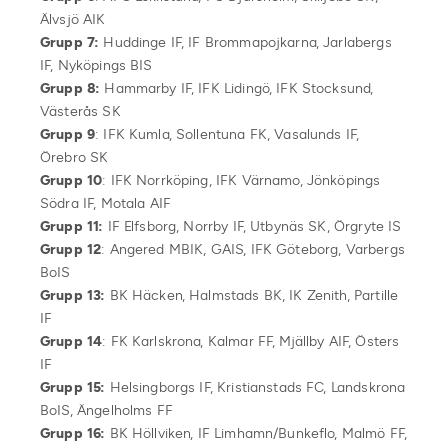
Älvsjö AIK
Grupp 7:
Huddinge IF, IF Brommapojkarna, Jarlabergs
IF, Nyköpings BIS
Grupp 8:
Hammarby IF, IFK Lidingö, IFK Stocksund,
Västerås SK
Grupp 9
: IFK Kumla, Sollentuna FK, Vasalunds IF,
Örebro SK
Grupp 10
: IFK Norrköping, IFK Värnamo, Jönköpings
Södra IF, Motala AIF
Grupp 11:
IF Elfsborg, Norrby IF, Utbynäs SK, Örgryte IS
Grupp 12
: Angered MBIK, GAIS, IFK Göteborg, Varbergs
BoIS
Grupp 13:
BK Häcken, Halmstads BK, IK Zenith, Partille
IF
Grupp 14
: FK Karlskrona, Kalmar FF, Mjällby AIF, Östers
IF
Grupp 15:
Helsingborgs IF, Kristianstads FC, Landskrona
BoIS, Ängelholms FF
Grupp 16:
BK Höllviken, IF Limhamn/Bunkeflo, Malmö FF,