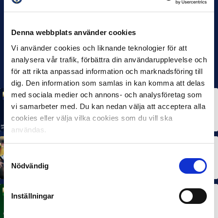
Denna webbplats använder cookies
Vi använder cookies och liknande teknologier för att
analysera vår trafik, förbättra din användarupplevelse och
för att rikta anpassad information och marknadsföring till
dig. Den information som samlas in kan komma att delas
med sociala medier och annons- och analysföretag som
MÅNADENS SPELARE
MÅNADENS TRÄNARE
vi samarbeter med. Du kan nedan välja att acceptera alla
Rösta på Månadens Spelare & Tränare i juli
cookies eller välja vilka cookies som du vill ska
7 AUG 2026
användas.
MÅNADENS SPELARE
MÅNADENS TRÄNARE
Samtyckesval
Dubbla Landskrona-priser när juni summeras
Nödvändig
10 JUL 2026
Inställningar
MÅNADENS SPELARE
Rösta på Månadens Spelare i juni
3 JUL 2026