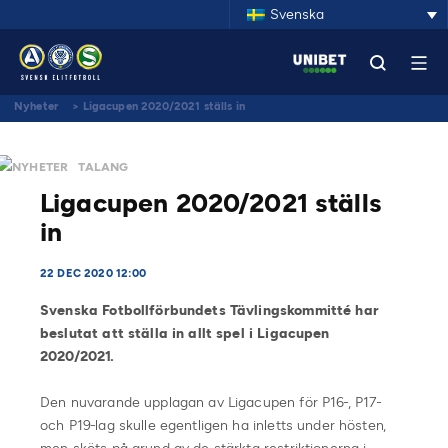
Svenska
Nyheter
>
Ligacupen 2020/2021 ställs in
NYHETER
TALANG
Ligacupen 2020/2021 ställs
in
22 DEC 2020 12:00
Svenska Fotbollförbundets Tävlingskommitté har
beslutat att ställa in allt spel i Ligacupen
2020/2021.
Den nuvarande upplagan av Ligacupen för P16-, P17-
och P19-lag skulle egentligen ha inletts under hösten,