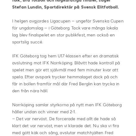
folk, bra fotboll och högkaratiga finaler, säger
Stefan Lundin, Sportdirektör på Svensk Elitfotboll.
I helgen avgjordes Ligacupen – ungefär Svenska Cupen
för ungdomslag – i Göteborg. Tack vare många lokala
lag blev finalspelet en stor publikfest, men också en
sportslig succé.
IFK Göteborg tog hem U17-klassen efter en dramatisk
avslutning mot IFK Norrköping. Blåvitt hade kontroll på
spelet men gör ett självmål med fem minuter kvar att
spela. Efter avspark trycker hemmalaget dock på och
får in bollen framför mål där Fred Berglin kan trycka in
den från nära håll.
Norrköping samlar styrkorna på nytt men IFK Göteborg
håller undan och vinner med 2-1.
– Det var nervöst. De forcerade med allt de hade så
klart det var nervöst, men vi klarade det. Nu ska vi fira
med gött käk och sång, avslutar matchhjälten Fred