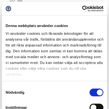
U17: AIK
U19: Malmö FF
2014:
U17: Elfsborg
Denna webbplats använder cookies
U19: Malmö FF
Vi använder cookies och liknande teknologier för att
analysera vår trafik, förbättra din användarupplevelse och
2015:
för att rikta anpassad information och marknadsföring till
U16: IFK Lidingö
dig. Den information som samlas in kan komma att delas
U17: Örebro
U19: Hammarby
med sociala medier och annons- och analysföretag som
vi samarbeter med. Du kan nedan välja att acceptera alla
2016:
cookies eller välja vilka cookies som du vill ska
U16: AIK
användas.
U17: Malmö
U19: AIK
Samtyckesval
Nödvändig
2017:
U16: Västra Frölunda
U17: IFK Göteborg
Inställningar