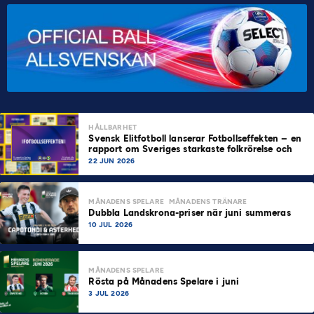
HÅLLBARHET
Svensk Elitfotboll lanserar Fotbollseffekten – en
rapport om Sveriges starkaste folkrörelse och
samhällskraft
22 JUN 2026
MÅNADENS SPELARE
MÅNADENS TRÄNARE
Dubbla Landskrona-priser när juni summeras
10 JUL 2026
MÅNADENS SPELARE
Rösta på Månadens Spelare i juni
3 JUL 2026