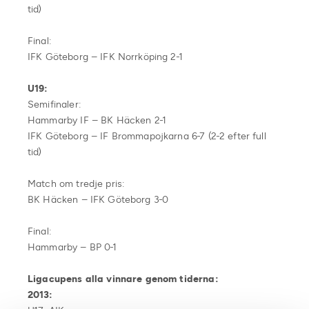
tid)
Final:
IFK Göteborg – IFK Norrköping 2-1
U19:
Semifinaler:
Hammarby IF – BK Häcken 2-1
IFK Göteborg – IF Brommapojkarna 6-7 (2-2 efter full
tid)
Match om tredje pris:
BK Häcken – IFK Göteborg 3-0
Final:
Hammarby – BP 0-1
Ligacupens alla vinnare genom tiderna:
2013: