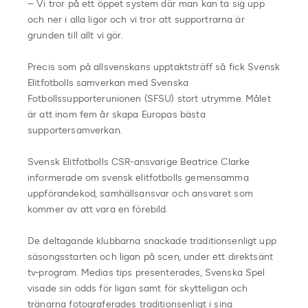
– Vi tror på ett öppet system där man kan ta sig upp
och ner i alla ligor och vi tror att supportrarna är
grunden till allt vi gör.
Precis som på allsvenskans upptaktsträff så fick Svensk
Elitfotbolls samverkan med Svenska
Fotbollssupporterunionen (SFSU) stort utrymme. Målet
är att inom fem år skapa Europas bästa
supportersamverkan.
Svensk Elitfotbolls CSR-ansvarige Beatrice Clarke
informerade om svensk elitfotbolls gemensamma
uppförandekod, samhällsansvar och ansvaret som
kommer av att vara en förebild.
De deltagande klubbarna snackade traditionsenligt upp
säsongsstarten och ligan på scen, under ett direktsänt
tv-program. Medias tips presenterades, Svenska Spel
visade sin odds för ligan samt för skytteligan och
tränarna fotograferades traditionsenligt i sina