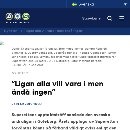
Svenska
Nyheter
>
”Ligan alla vill vara i men ändå ingen”
Daniel Kristiansson, konferencier, Brommapojkarnas tränare Roberth
Björknesjö, Gustav Sandberg, Västerås tränare Thomas Gabrielsson, Simon
Johansson och Erik Edman, expertkommentator under upptaktsträffen för
Superettan den 25 mars 2019 i Göteborg. Foto: Mathias Bergeld /
BILDBYRÅN / Cop 200
NYHETER
”Ligan alla vill vara i men
ändå ingen”
25 MAR 2019 14:30
Superettans upptaktsträff samlade den svenska
andraligan i Göteborg. Årets upplaga av Superettan
förväntas känns på förhand väldigt oviss enligt den