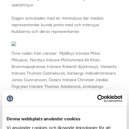
spelartröjor.
Dagen avslutades med en minimässa där medias
representanter kunde prata med och intervjua
klubbarna och deras representanter.
Övre raden från vänster: Mjällbys tränare Milos
Milojevic, Norrbys tränare Mohammed Ali Khan,
Brommapojkarnas tränare Roberth Björknesjö, Västerås
tränare Thomas Gabrielsson, Varbergs målvaktstränare
Jonas Gunnarsson, Östers tränare Christian Järdler,
Örgrytes tränare Thomas Askebrand, Jönköpings
tränare Andreas Brännström och Dalkurds tränare Paul
Olsson. Nedre raden från vänster: Syrianskas tränare
Korosh Hatami, Degerfors tränare Stefan Jacobsson,
Brages tränare Kleber Saarenpää, Trelleborgs tränare
Denna webbplats använder cookies
Peter Swärdh, Halmstads tränare Igor Krulj, Gais
tränare Bosko Orovic och Frejs tränare Lukas Syberyjski
Vi använder cookies och liknande teknologier för att