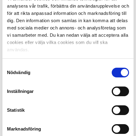
poserar för en gruppbild under upptaktsträffen för
analysera vår trafik, förbättra din användarupplevelse och
Superettan den 25 mars 2019 i Göteborg.
för att rikta anpassad information och marknadsföring till
Foto: Mathias Bergeld / BILDBYRÅN / Cop 200
dig. Den information som samlas in kan komma att delas
med sociala medier och annons- och analysföretag som
Premiäromgången i Superettan:
vi samarbeter med. Du kan nedan välja att acceptera alla
Lördag 30 mars:
cookies eller välja vilka cookies som du vill ska
13:30 IF Brommapojkarna – Västerås SK
användas.
16:00 Mjällby AIF – Varbergs BoIS
16:00 Trelleborgs FF – GAIS
Samtyckesval
16:00 Örgryte IS – Norrby IF
Nödvändig
Söndag 31 mars:
15:00 Östers IF – Dalkurd FF
Inställningar
17:30 Syrianska FC – Degerfors IF
Måndag 1 april:
Statistik
19:00 IK Brage – IK Frej Täby
Marknadsföring
Tisdag 2 april: