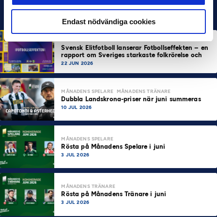
Endast nödvändiga cookies
HÅLLBARHET
Svensk Elitfotboll lanserar Fotbollseffekten – en
rapport om Sveriges starkaste folkrörelse och
samhällskraft
22 JUN 2026
MÅNADENS SPELARE
MÅNADENS TRÄNARE
Dubbla Landskrona-priser när juni summeras
10 JUL 2026
MÅNADENS SPELARE
Rösta på Månadens Spelare i juni
3 JUL 2026
MÅNADENS TRÄNARE
Rösta på Månadens Tränare i juni
3 JUL 2026