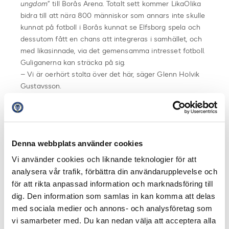
ungdom
” till Borås Arena. Totalt sett kommer LikaOlika
bidra till att nära 800 människor som annars inte skulle
kunnat på fotboll i Borås kunnat se Elfsborg spela och
dessutom fått en chans att integreras i samhället, och
med likasinnade, via det gemensamma intresset fotboll.
Guliganerna kan sträcka på sig.
– Vi är oerhört stolta över det här, säger Glenn Holvik
Gustavsson.
Guliganerna samarbetar också med Damallsvenska
Göteborg FC. Detta som ett utbytte då GFC:s projekt
Shake Hands liknar LikaOlika.
Denna webbplats använder cookies
– Vi får biljetter till en match hos dom och deras
projekt får biljetter av oss, förklarar Glenn Holvik
Vi använder cookies och liknande teknologier för att
Gustavsson.
analysera vår trafik, förbättra din användarupplevelse och
för att rikta anpassad information och marknadsföring till
Fakta Guliganerna
:
dig. Den information som samlas in kan komma att delas
Föreningen grundades 21 november 1991 och är en
med sociala medier och annons- och analysföretag som
fristående supporterförening till IF Elfsborg.
vi samarbeter med. Du kan nedan välja att acceptera alla
Guliganerna är en aktiv supporterförening som är