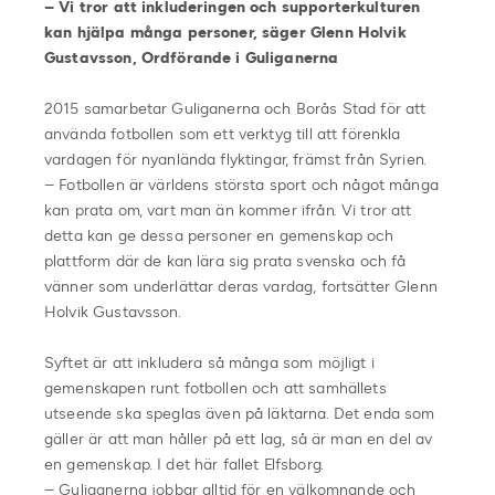
– Vi tror att inkluderingen och supporterkulturen
kan hjälpa många personer, säger Glenn Holvik
Gustavsson, Ordförande i Guliganerna
2015 samarbetar Guliganerna och Borås Stad för att
använda fotbollen som ett verktyg till att förenkla
vardagen för nyanlända flyktingar, främst från Syrien.
– Fotbollen är världens största sport och något många
kan prata om, vart man än kommer ifrån. Vi tror att
detta kan ge dessa personer en gemenskap och
plattform där de kan lära sig prata svenska och få
vänner som underlättar deras vardag, fortsätter Glenn
Holvik Gustavsson.
Syftet är att inkludera så många som möjligt i
gemenskapen runt fotbollen och att samhällets
utseende ska speglas även på läktarna. Det enda som
gäller är att man håller på ett lag, så är man en del av
en gemenskap. I det här fallet Elfsborg.
– Guliganerna jobbar alltid för en välkomnande och