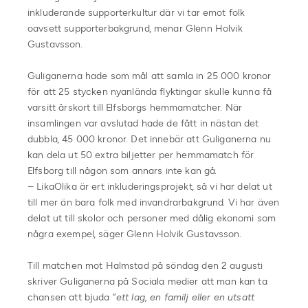
inkluderande supporterkultur där vi tar emot folk
oavsett supporterbakgrund, menar Glenn Holvik
Gustavsson.
Guliganerna hade som mål att samla in 25 000 kronor
för att 25 stycken nyanlända flyktingar skulle kunna få
varsitt årskort till Elfsborgs hemmamatcher. När
insamlingen var avslutad hade de fått in nästan det
dubbla, 45 000 kronor. Det innebär att Guliganerna nu
kan dela ut 50 extra biljetter per hemmamatch för
Elfsborg till någon som annars inte kan gå.
– LikaOlika är ert inkluderingsprojekt, så vi har delat ut
till mer än bara folk med invandrarbakgrund. Vi har även
delat ut till skolor och personer med dålig ekonomi som
några exempel, säger Glenn Holvik Gustavsson.
Till matchen mot Halmstad på söndag den 2 augusti
skriver Guliganerna på Sociala medier att man kan ta
chansen att bjuda ”
ett lag, en familj eller en utsatt