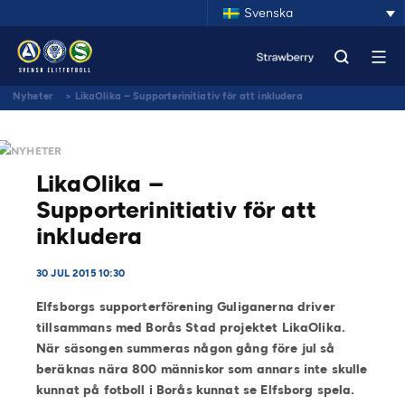
Svenska
Nyheter
>
LikaOlika – Supporterinitiativ för att inkludera
NYHETER
LikaOlika –
Supporterinitiativ för att
inkludera
30 JUL 2015 10:30
Elfsborgs supporterförening Guliganerna driver
tillsammans med Borås Stad projektet LikaOlika.
När säsongen summeras någon gång före jul så
beräknas nära 800 människor som annars inte skulle
kunnat på fotboll i Borås kunnat se Elfsborg spela.