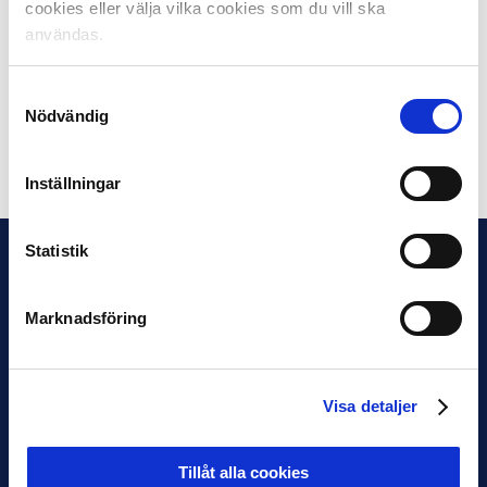
cookies eller välja vilka cookies som du vill ska
öppen för alla Elfsborgare oavsett ålder, kön eller
användas.
läktartillhörighet.
Samtyckesval
Robert Johansson / FOTO: Bildbyrån
Nödvändig
Dela på Facebook
Dela på Twitter
Inställningar
Statistik
Marknadsföring
Visa detaljer
Tillåt alla cookies