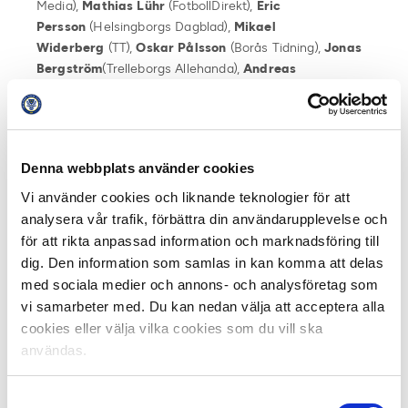
Media),
Mathias Lühr
(FotbollDirekt),
Eric
Persson
(Helsingborgs Dagblad),
Mikael
Widerberg
(TT),
Oskar Pålsson
(Borås Tidning),
Jonas
Bergström
(Trelleborgs Allehanda),
Andreas
Lidén
(Sundsvalls Tidning),
Linus
Petersson
(GP),
Hector Junelind
(GT),
Christian
Ahlin
(Värnamo Nyheter),
Raul Valencia
Lopez
(Unibet),
Victor Laag
(Smålandsposten),
Johan
Denna webbplats använder cookies
Orrenius
(Offside),
Jonas Hansson
(Fotboll
Skåne),
Magnus Sundvall
(Jönköpings-Posten),
Kristian
Vi använder cookies och liknande teknologier för att
Bågefeldt
(Borlänge Tidning),
Göran
analysera vår trafik, förbättra din användarupplevelse och
Bolin
(Sportbladet),
Ludwig Billengren
(Hallands-
för att rikta anpassad information och marknadsföring till
Nyheter),
Thomas Hasselgren
(SEF),
Phillip
dig. Den information som samlas in kan komma att delas
Trollér
(GP),
Rasmus
Ellvin
(VLT),
Linus
med sociala medier och annons- och analysföretag som
Sunnervik
(Svenska Fans/FanTV)
vi samarbeter med. Du kan nedan välja att acceptera alla
cookies eller välja vilka cookies som du vill ska
Tidigare vinnare Månadens spelare 2021:
användas.
April: Mathias Karlsson, GAIS
Maj: Alexander Ahl-Holmström, AFC Eskilstuna
Samtyckesval
Juni: Ajdin Zeljkovic, Örgryte IS