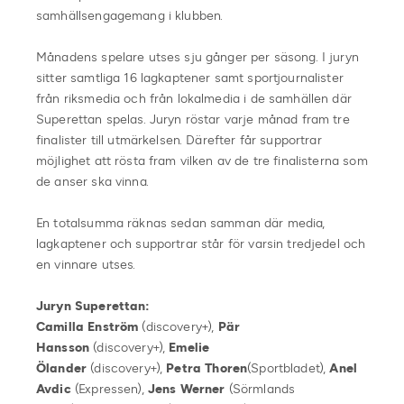
samhällsengagemang i klubben.
Månadens spelare utses sju gånger per säsong. I juryn
sitter samtliga 16 lagkaptener samt sportjournalister
från riksmedia och från lokalmedia i de samhällen där
Superettan spelas. Juryn röstar varje månad fram tre
finalister till utmärkelsen. Därefter får supportrar
möjlighet att rösta fram vilken av de tre finalisterna som
de anser ska vinna.
En totalsumma räknas sedan samman där media,
lagkaptener och supportrar står för varsin tredjedel och
en vinnare utses.
Juryn
Superettan:
Camilla Enström
(discovery+),
Pär
Hansson
(discovery+),
Emelie
Ölander
(discovery+),
Petra Thoren
(Sportbladet),
Anel
Avdic
(Expressen),
Jens Werner
(Sörmlands