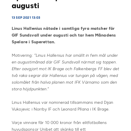
augusti
13 SEP 2021 13:03
Linus Hallenius nätade i samtliga fyra matcher för
GIF Sundsvall under augusti och tar hem Månadens
Spelare i Superettan.
Motivering:
”Linus Hallenius har smällt in fem mål under
en augustimånad där GIF Sundsvall närmat sig toppen.
Efter oavgjort mot IK Brage och Falkenbergs FF blev det
två raka segrar där Hallenius var tungan på vågen, med
solomålet från halva planen mot IFK Värnamo som den
stora höjdpunkten.”
Linus Hallenius var nominerad tillsammans med Dijan
Vukojevic i Norrby IF och Leonard Pllana i IK Brage.
Varje vinnare får 10 000 kronor från elitfotbollens
huvudsponsor Unibet att skänka till ett