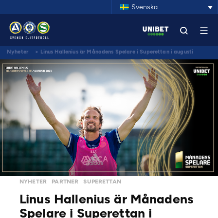
Svenska
Nyheter
>
Linus Hallenius är Månadens Spelare i Superettan i augusti
NYHETER
PARTNER
SUPERETTAN
Linus Hallenius är Månadens
Spelare i Superettan i