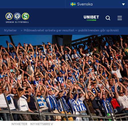
Svenska
Nyheter
>
Målmedvetet arbete ger resultat – publiktrenden går spikrakt
uppåt
NYHETER
NYHETSBREV