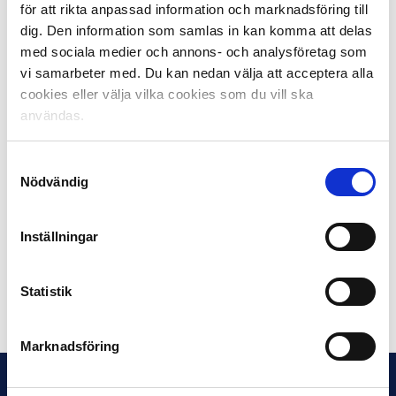
FK, nykomling i Superettan, som gjort och gör ett
för att rikta anpassad information och marknadsföring till
fantastiskt jobb. De har verkligen lyckats få hela bygden
dig. Den information som samlas in kan komma att delas
med sig på ett lysande sätt, säger Ola Rydén.
med sociala medier och annons- och analysföretag som
vi samarbeter med. Du kan nedan välja att acceptera alla
Östersunds FK ligger faktiskt trea i Superettans
cookies eller välja vilka cookies som du vill ska
publikliga efter Hammarby och Örebro. ÖFK har ett
användas.
hemmasnitt på 3.369 – det vill säga snäppet högre än
Gais!
Samtyckesval
Nödvändig
I Allsvenskan är snittet efter 19 av 30 omgångar 7.658.
Motsvarande siffra 2012 var 7.383. I Superettan är
snittet efter 18 av 30 omgångar 2.994, jämfört med
Inställningar
2.465 förra året.
Statistik
Dela på Facebook
Dela på Twitter
Marknadsföring