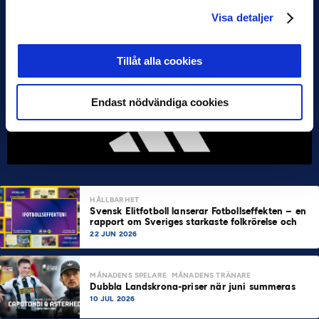
Visa detaljer
Tillåt alla cookies
Endast nödvändiga cookies
HÅLLBARHET
Svensk Elitfotboll lanserar Fotbollseffekten – en
rapport om Sveriges starkaste folkrörelse och
samhällskraft
22 JUN 2026
MÅNADENS SPELARE
MÅNADENS TRÄNARE
Dubbla Landskrona-priser när juni summeras
10 JUL 2026