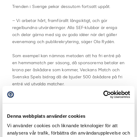
Trenden i Sverige pekar dessutom fortsatt uppåt.
– Vi arbetar hårt, framförallt långsiktigt, och gör
regelbundna utvärderingar. Alla SEF-klubbar är eniga
och delar gärna med sig av goda idéer när det gäller
evenemang och publikrekrytering, säger Ola Rydén.
Som exempel kan nämnas metoden att ha fri entré på
en hemmamatch per säsong, då sponsorerna betalar en
krona per åskådare som kommer, Veckans Match och
Svenska Spels bidrag då de bjuder 500 åskådare på fri
entré vid utvalda matcher.
Mycket glädjande kan vi också konstatera ett nytt
publikrekord när Hammarby tog nya Tele2 arena i
besittning i mötet mot Örgryte inför hela 29 175
Denna webbplats använder cookies
åskådare.
Vi använder cookies och liknande teknologier för att
analysera vår trafik, förbättra din användarupplevelse och
– En fin och eftersträvansvärd förening är Östersunds