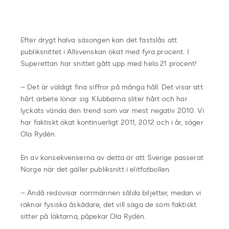
Efter drygt halva säsongen kan det fastslås att
publiksnittet i Allsvenskan ökat med fyra procent. I
Superettan har snittet gått upp med hela 21 procent!
– Det är väldigt fina siffror på många håll. Det visar att
hårt arbete lönar sig. Klubbarna sliter hårt och har
lyckats vända den trend som var mest negativ 2010. Vi
har faktiskt ökat kontinuerligt 2011, 2012 och i år, säger
Ola Rydén.
En av konsekvenserna av detta är att Sverige passerat
Norge när det gäller publiksnitt i elitfotbollen.
– Ändå redovisar norrmännen sålda biljetter, medan vi
räknar fysiska åskådare, det vill säga de som faktiskt
sitter på läktarna, påpekar Ola Rydén.