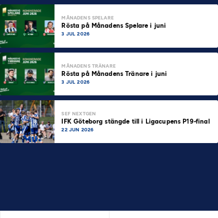
MÅNADENS SPELARE
Rösta på Månadens Spelare i juni
3 JUL 2026
MÅNADENS TRÄNARE
Rösta på Månadens Tränare i juni
3 JUL 2026
SEF NEXTGEN
IFK Göteborg stängde till i Ligacupens P19-final
22 JUN 2026