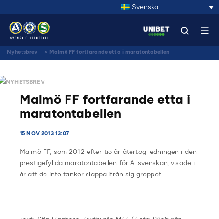
Svenska
Nyhetsbrev
>
Malmö FF fortfarande etta i maratontabellen
NYHETSBREV
Malmö FF fortfarande etta i
maratontabellen
15 NOV 2013 13:07
Malmö FF, som 2012 efter tio år återtog ledningen i den
prestigefyllda maratontabellen för Allsvenskan, visade i
år att de inte tänker släppa ifrån sig greppet.