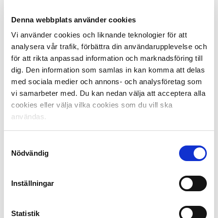
Uppehåller vi oss vid årets division 2-grupper finner man
ett verkligt legendariskt lag som Fässberg, Mölndal, blev
Denna webbplats använder cookies
årets sämsta förening. Laget tog bara sex poäng i
Vi använder cookies och liknande teknologier för att
serien. Som kuriosa kan nämnas att 2013 trots allt inte
analysera vår trafik, förbättra din användarupplevelse och
var det sämsta året i Fässbergs historia.
för att rikta anpassad information och marknadsföring till
dig. Den information som samlas in kan komma att delas
med sociala medier och annons- och analysföretag som
I juni 1924 hade Fässberg slagit Varberg i kvalmatch till
vi samarbeter med. Du kan nedan välja att acceptera alla
den allra första allsvenska serien. Klubben jobbade hårt
cookies eller välja vilka cookies som du vill ska
för att få ekonomiska garanter inför seriestarten. Vissa
användas.
starka löften fick man också från en pappersindustri i
staden.
Samtyckesval
Nödvändig
När man ringde till beslutsfattarna i Stockholm och
Inställningar
lämnade det glada beskedet fick blev svaret ”ni är för
sent ute”. Platsen togs av Landskrona BoIS.
Statistik