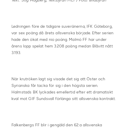
Text: Stig Hagberg, Textbyrån MLT / Foto: Bildbyrån
Ledningen före de tidigare suveränerna, IFK Göteborg,
var sex poäng då årets allsvenska började. Efter serien
hade den ökat med nio poäng. Malmö FF har under
årens lopp spelat hem 3.208 poäng medan Blåvitt nått
3.193.
När krutröken lagt sig visade det sig att Öster och
Syrianska får tacka för sig i den högsta serien.
Halmstads BK lyckades emellertid efter ett dramatiskt
kval mot GIF Sundsvall förlänga sitt allsvenska kontrakt.
Falkenbergs FF blir i gengäld den 62:a allsvenska