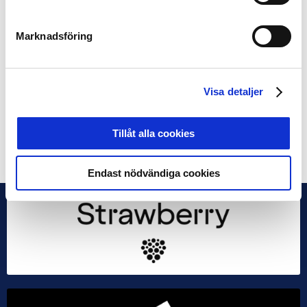
Marknadsföring
Fässberg drabbades av ytterligare en tung smäll.
Spelaren som skulle blivit ett ess i Allsvenskan, Filip
Johanson (”Svarte-Filip”) gick över till FK Göteborg. Där
gjorde han 39 mål på 21 matcher och är fortfarande
Visa detaljer
tidernas främsta skytteligavinnare i Allsvenskan.
Tillåt alla cookies
Dela på Facebook
Dela på Twitter
Endast nödvändiga cookies