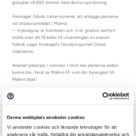
gräsplan till 600 timmar med denna nya lösning.
Företaget Gårda Johan kommer att anlägga planerna
vid stadionområdet i Malmö.
– Hybridgräs är framtiden och vi är givetvis oerhört
stolta över att få bidra till utvecklingen av svensk
fotboll, säger företagets försäljningschef David
Gabrielson.
Arbetet påbörjas i sommar. I höst ska planerna sedan
kunna tas i bruk av Malmö FF, som blir hyresgäst till
Malmö stad.
Sedan tidigare använder sig IFK Göteborg av
hybridgräset på både
Kamratgården
och på
Gamla
Ullevi
.
Denna webbplats använder cookies
FOTO: mff.se
Vi använder cookies och liknande teknologier för att
analysera vår trafik, förbättra din användarupplevelse och