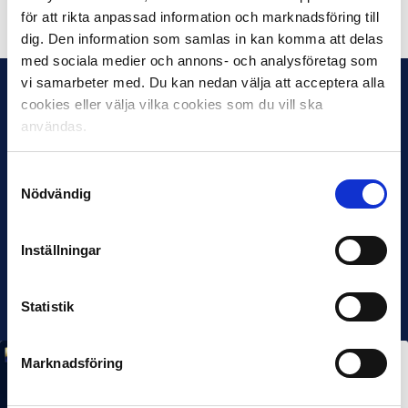
Dela på Facebook
Dela på Twitter
för att rikta anpassad information och marknadsföring till
dig. Den information som samlas in kan komma att delas
med sociala medier och annons- och analysföretag som
vi samarbeter med. Du kan nedan välja att acceptera alla
cookies eller välja vilka cookies som du vill ska
användas.
Samtyckesval
Nödvändig
Inställningar
Statistik
Marknadsföring
MÅNADENS SPELARE
MÅNADENS TRÄNARE
Rösta på Månadens Spelare & Tränare i juli
7 AUG 2026