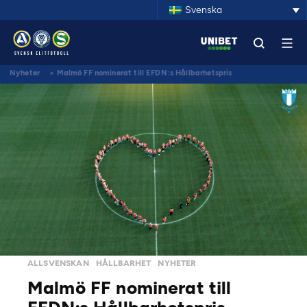
Svenska
Nyheter
>
Malmö FF nominerat till EFDN:s Hållbarhetspris
ALLSVENSKAN
HÅLLBARHET
NYHETER
Malmö FF nominerat till