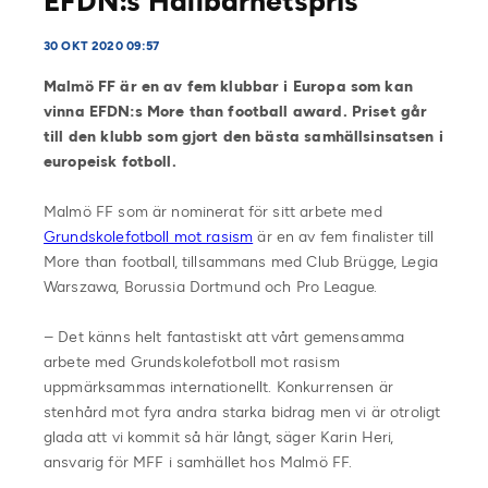
EFDN:s Hållbarhetspris
30 OKT 2020 09:57
Malmö FF är en av fem klubbar i Europa som kan
vinna EFDN:s More than football award. Priset går
till den klubb som gjort den bästa samhällsinsatsen i
europeisk fotboll.
Malmö FF som är nominerat för sitt arbete med
Grundskolefotboll mot rasism
är en av fem finalister till
More than football, tillsammans med Club Brügge, Legia
Warszawa, Borussia Dortmund och Pro League.
– Det känns helt fantastiskt att vårt gemensamma
arbete med Grundskolefotboll mot rasism
uppmärksammas internationellt. Konkurrensen är
stenhård mot fyra andra starka bidrag men vi är otroligt
glada att vi kommit så här långt, säger Karin Heri,
ansvarig för MFF i samhället hos Malmö FF.