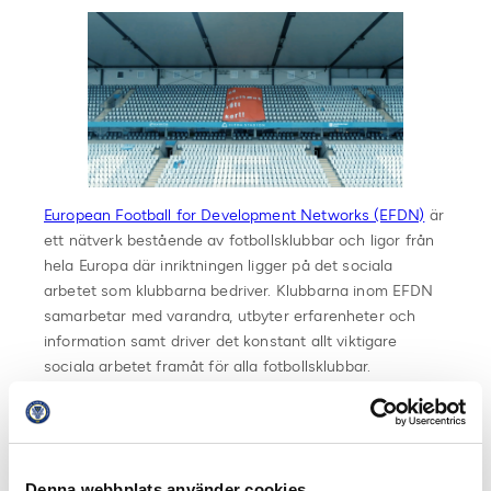
European Football for Development Networks (EFDN)
är
ett nätverk bestående av fotbollsklubbar och ligor från
hela Europa där inriktningen ligger på det sociala
arbetet som klubbarna bedriver. Klubbarna inom EFDN
samarbetar med varandra, utbyter erfarenheter och
information samt driver det konstant allt viktigare
sociala arbetet framåt för alla fotbollsklubbar.
Samtliga nominerade kommer hålla ett 15 minuter långt
föredrag, för att presentera sina samhällsinsatser, under
EFDN:s kommande konferens den 9-11 november och
Denna webbplats använder cookies