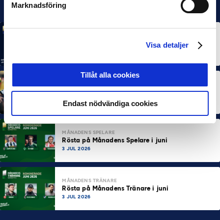
Marknadsföring
MÅNADENS SPELARE
MÅNADENS TRÄNARE
Rösta på Månadens Spelare & Tränare i juli
Visa detaljer
7 AUG 2026
Tillåt alla cookies
MÅNADENS SPELARE
MÅNADENS TRÄNARE
Dubbla Landskrona-priser när juni summeras
10 JUL 2026
Endast nödvändiga cookies
MÅNADENS SPELARE
Rösta på Månadens Spelare i juni
3 JUL 2026
MÅNADENS TRÄNARE
Rösta på Månadens Tränare i juni
3 JUL 2026