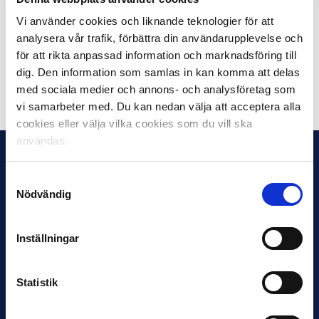
vinnaren kommer där efter att utses av EFDN:s
medlemmar.
Vi använder cookies och liknande teknologier för att
analysera vår trafik, förbättra din användarupplevelse och
FOTO: Malmö FF
för att rikta anpassad information och marknadsföring till
dig. Den information som samlas in kan komma att delas
Dela på Facebook
Dela på Twitter
med sociala medier och annons- och analysföretag som
vi samarbeter med. Du kan nedan välja att acceptera alla
cookies eller välja vilka cookies som du vill ska
användas.
Samtyckesval
Nödvändig
Inställningar
Statistik