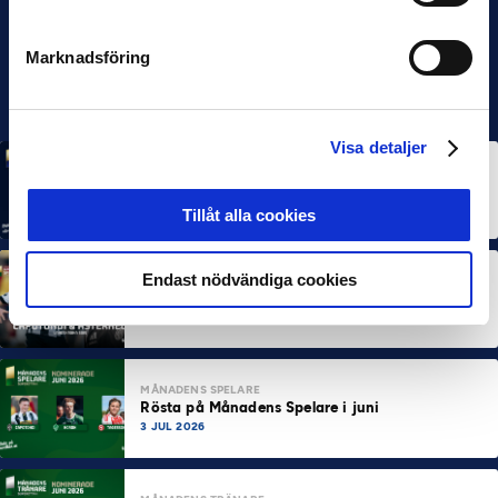
Marknadsföring
Visa detaljer
MÅNADENS SPELARE
MÅNADENS TRÄNARE
Rösta på Månadens Spelare & Tränare i juli
7 AUG 2026
Tillåt alla cookies
Endast nödvändiga cookies
MÅNADENS SPELARE
MÅNADENS TRÄNARE
Dubbla Landskrona-priser när juni summeras
10 JUL 2026
MÅNADENS SPELARE
Rösta på Månadens Spelare i juni
3 JUL 2026