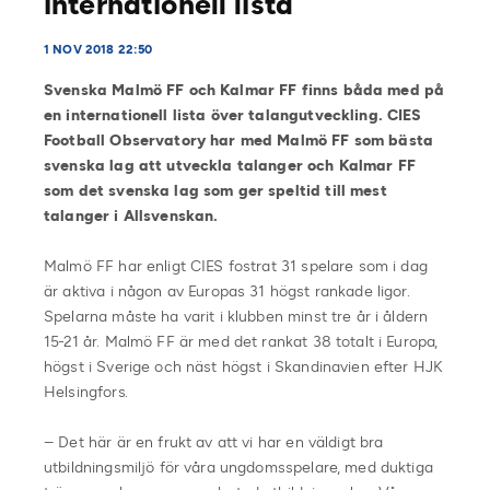
internationell lista
1 NOV 2018 22:50
Svenska Malmö FF och Kalmar FF finns båda med på
en internationell lista över talangutveckling. CIES
Football Observatory har med Malmö FF som bästa
svenska lag att utveckla talanger och Kalmar FF
som det svenska lag som ger speltid till mest
talanger i Allsvenskan.
Malmö FF har enligt CIES fostrat 31 spelare som i dag
är aktiva i någon av Europas 31 högst rankade ligor.
Spelarna måste ha varit i klubben minst tre år i åldern
15-21 år. Malmö FF är med det rankat 38 totalt i Europa,
högst i Sverige och näst högst i Skandinavien efter HJK
Helsingfors.
– Det här är en frukt av att vi har en väldigt bra
utbildningsmiljö för våra ungdomsspelare, med duktiga