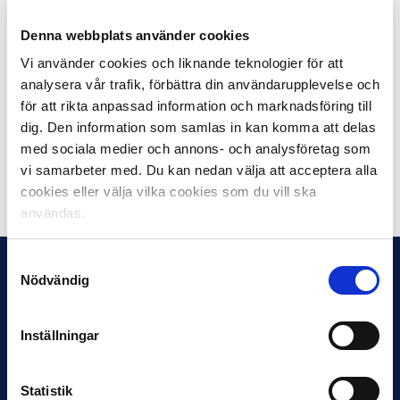
spelare runt om i Sverige. Vi känner idag att vi kan vara
med och konkurrera om spelare på nationell nivå på ett
Denna webbplats använder cookies
helt annat sätt än tidigare vilket känns väldigt
Vi använder cookies och liknande teknologier för att
roligt, säger Kalmar FF:s klubbchef Mattias Rosenlund
analysera vår trafik, förbättra din användarupplevelse och
till egna hemsidan
.
för att rikta anpassad information och marknadsföring till
dig. Den information som samlas in kan komma att delas
Läs mer på CIES Football Observatorys hemsida
med sociala medier och annons- och analysföretag som
vi samarbeter med. Du kan nedan välja att acceptera alla
Dela på Facebook
Dela på Twitter
cookies eller välja vilka cookies som du vill ska
användas.
Samtyckesval
Nödvändig
Inställningar
Statistik