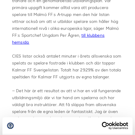
tränare och en genomarbetad utbildningsplan. Vår
primära uppgift kommer alltid vara att producera
spelare till Malmö FF:s A-trupp men den här listan
vittnar också om att vi utbildar spelare som håller hög
internationell nivå i olika europeiska ligor, säger Malmö
FF:s Sportchef Ungdom Per Ågren,
till klubbens
hemsida.
CIES listar också antalet minuter i årets allsvenska som
spelats av spelare fostrade i klubben och där toppar
Kalmar FF Sverigelistan. Totalt har 29.29% av den totala
speltiden för Kalmar FF utgjorts av egna talanger.
– Det här är ett resultat av att vi har en väl fungerande
utbildningsmiljö där vi tar hand om spelarna och har
väldigt bra instruktörer. Att få släppa fram allsvenska
spelare från de egna leden är fantastiskt. Jag är även
stolt att vi har en vilja och ett mod att låta de ta plats
och vara en viktig del av vårt lag i Allsvenskan. Detta
gör givetvis även att vi blir mer intressanta för alla unga