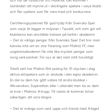
och hur de förbättrar sitt material. Det kommer i
slutändan att mynna ut i skickligare spelare i varje klubb
och fler spelare som får vara med och konkurrera.
Certifieringsystemet får god hjälp från Svenska Spel
som varje år lägger in miljoner i Tipselit, och som gör att
klubbarna kan anställda tränare på heltid i akademin.
– Det är viktiga pengar från Svenska Spel. Det tror man
kanske inte om en stor förening som Malmö FF, men
ungdomsakademin får inte lika mycket pengar som
övrig verksamhet. För oss är det näst intill livsviktigt.
Totalt sett har Malmö fått poäng för 51 stycken i dag
aktiva elitspelare som är skolade i den egna akademin.
En del av dem har gått vidare till andra klubbar i
Allsvenskan, Superettan eller i utlandet men tio av dem
är kvar i Malmös A-trupp. Till nästa år kommer listan
säkerligen att vara längre.
– Det är många som varit uppe och tränat med A-laget