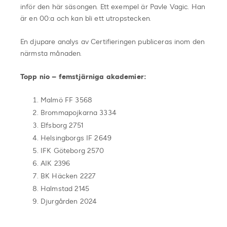
inför den här säsongen. Ett exempel är Pavle Vagic. Han
är en 00:a och kan bli ett utropstecken.
En djupare analys av Certifieringen publiceras inom den
närmsta månaden.
Topp nio – femstjärniga akademier:
Malmö FF 3568
Brommapojkarna 3334
Elfsborg 2751
Helsingborgs IF 2649
IFK Göteborg 2570
AIK 2396
BK Häcken 2227
Halmstad 2145
Djurgården 2024