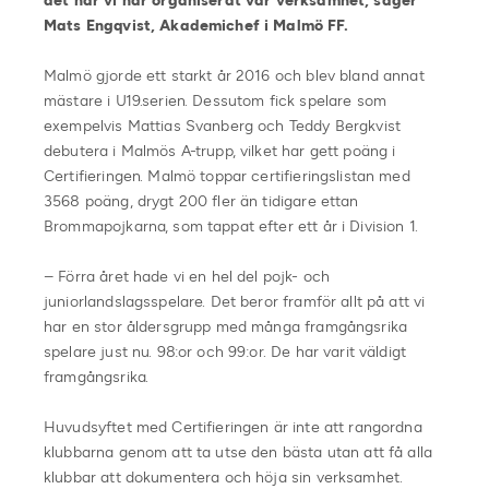
det när vi har organiserat vår verksamhet, säger
Mats Engqvist, Akademichef i Malmö FF.
Malmö gjorde ett starkt år 2016 och blev bland annat
mästare i U19.serien. Dessutom fick spelare som
exempelvis Mattias Svanberg och Teddy Bergkvist
debutera i Malmös A-trupp, vilket har gett poäng i
Certifieringen. Malmö toppar certifieringslistan med
3568 poäng, drygt 200 fler än tidigare ettan
Brommapojkarna, som tappat efter ett år i Division 1.
– Förra året hade vi en hel del pojk- och
juniorlandslagsspelare. Det beror framför allt på att vi
har en stor åldersgrupp med många framgångsrika
spelare just nu. 98:or och 99:or. De har varit väldigt
framgångsrika.
Huvudsyftet med Certifieringen är inte att rangordna
klubbarna genom att ta utse den bästa utan att få alla
klubbar att dokumentera och höja sin verksamhet.