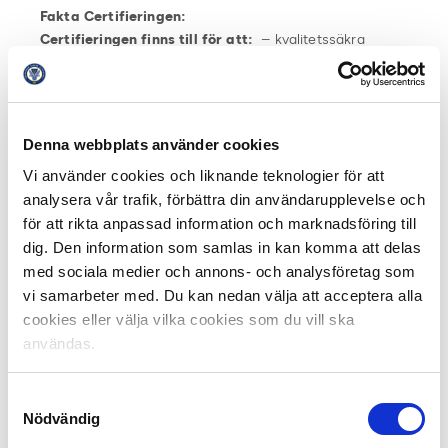
Fakta Certifieringen:
Certifieringen finns till för att:
– kvalitetssäkra
klubbarnas arbete med spelarutveckling i åldern 8-19 år
– identifiera klubbarnas egna utvecklingsområden
Denna webbplats använder cookies
– stödja och i dialog medverka till klubbarnas eget
Vi använder cookies och liknande teknologier för att
utvecklingsarbete
analysera vår trafik, förbättra din användarupplevelse och
– skapa en stimulerande manual för de deltagande
för att rikta anpassad information och marknadsföring till
föreningarna
dig. Den information som samlas in kan komma att delas
med sociala medier och annons- och analysföretag som
– skapa tydlighet gentemot styrelse, sponsorer, spelare,
vi samarbeter med. Du kan nedan välja att acceptera alla
föräldrar, andra klubbar, kommun etc.
cookies eller välja vilka cookies som du vill ska
användas.
– underlätta för föreningen att identifiera sin roll inom
den svenska fotbollen
Samtyckesval
Nödvändig
– framhålla spelarutbildning och ledarutbildning som de