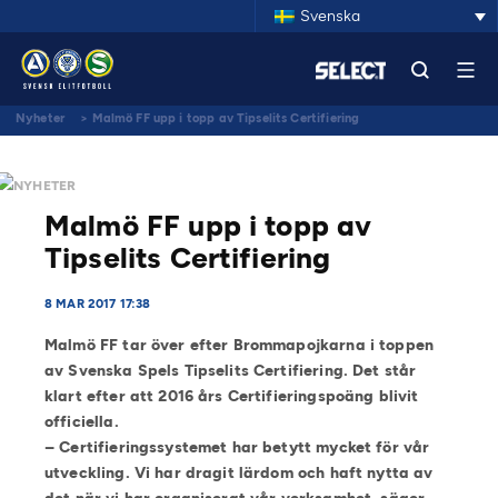
Svenska
Nyheter
>
Malmö FF upp i topp av Tipselits Certifiering
NYHETER
Malmö FF upp i topp av
Tipselits Certifiering
8 MAR 2017 17:38
Malmö FF tar över efter Brommapojkarna i toppen
av Svenska Spels Tipselits Certifiering. Det står
klart efter att 2016 års Certifieringspoäng blivit
officiella.
– Certifieringssystemet har betytt mycket för vår
utveckling. Vi har dragit lärdom och haft nytta av