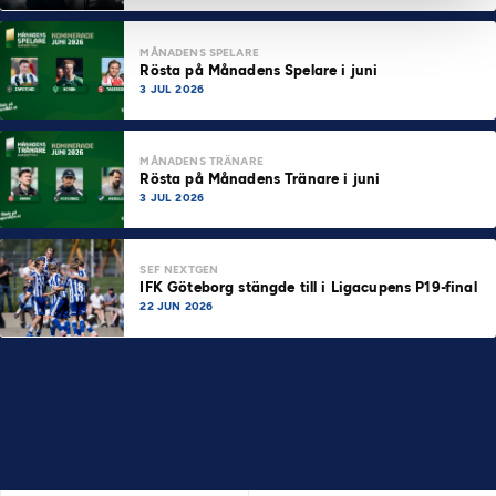
MÅNADENS SPELARE
Rösta på Månadens Spelare i juni
3 JUL 2026
MÅNADENS TRÄNARE
Rösta på Månadens Tränare i juni
3 JUL 2026
SEF NEXTGEN
IFK Göteborg stängde till i Ligacupens P19-final
22 JUN 2026