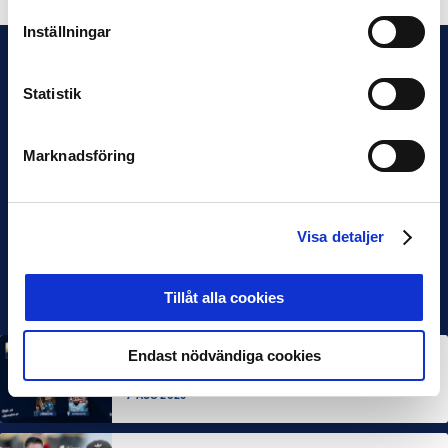
Inställningar
Statistik
Marknadsföring
Visa detaljer
Tillåt alla cookies
Endast nödvändiga cookies
MÅNADENS SPELARE
MÅNADENS TRÄNARE
Rösta på Månadens Spelare & Tränare i juli
7 AUG 2026