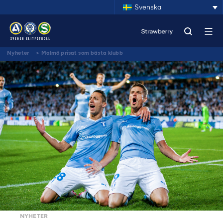
Svenska
Nyheter
>
Malmö prisat som bästa klubb
NYHETER