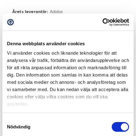
Årets leverantör:
Adidas
”Tre ränder på de svarta skorna är ett signum för kvalité.
En WTC overall eller de senaste skorna och kläderna i
sveriges fotbollsklubbar är ett vinnande koncept.”
Denna webbplats använder cookies
Årets mediabolag:
TV4 / C More
Vi använder cookies och liknande teknologier för att
”
Hög kvalité med EM sändningarna, internationella ligor,
analysera vår trafik, förbättra din användarupplevelse och
Zlatan och helhetsleverantör av svensk fotboll som
uppdrag. Flest röster, enkelt val.
”
för att rikta anpassad information och marknadsföring till
dig. Den information som samlas in kan komma att delas
Årets sponsor
: Svenska Spel
med sociala medier och annons- och analysföretag som
”
Vissa sponsorer finns med länge, vissa kort tid
vi samarbeter med. Du kan nedan välja att acceptera alla
i partnerskap med svenska klubbar och landslag. En
cookies eller välja vilka cookies som du vill ska
sponsor som vi alltid kan räkna med historiskt och nu är
användas.
årets vinnare.
”
Samtyckesval
Dela på Facebook
Dela på Twitter
Nödvändig