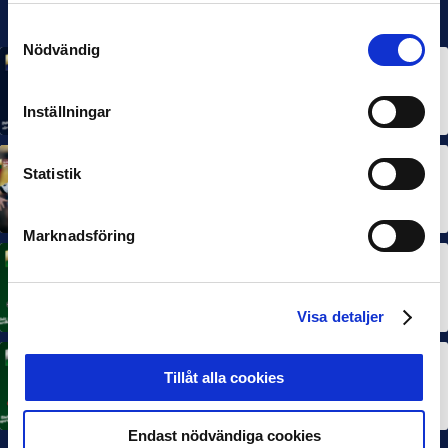
Samtyckesval
Nödvändig
MÅNADENS SPELARE
MÅNADENS TRÄNARE
Rösta på Månadens Spelare & Tränare i juli
7 AUG 2026
Inställningar
Statistik
MÅNADENS SPELARE
MÅNADENS TRÄNARE
Dubbla Landskrona-priser när juni summeras
10 JUL 2026
Marknadsföring
MÅNADENS SPELARE
Rösta på Månadens Spelare i juni
3 JUL 2026
Visa detaljer
MÅNADENS TRÄNARE
Tillåt alla cookies
Rösta på Månadens Tränare i juni
3 JUL 2026
Endast nödvändiga cookies