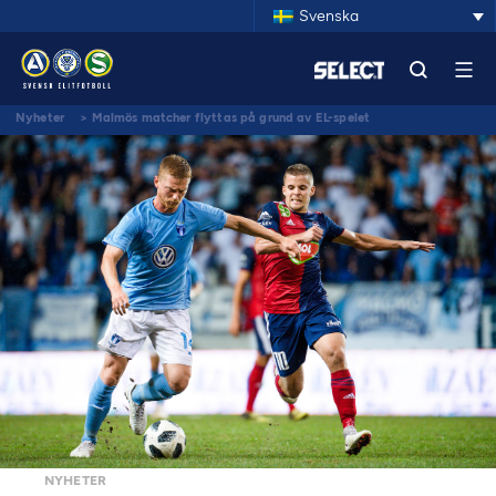
Svenska
Nyheter
>
Malmös matcher flyttas på grund av EL-spelet
NYHETER