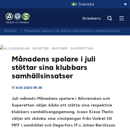
Svenska
Nyheter
>
Månadens spelare i juli stöttar sina klubbars samhällsinsatser
ALLSVENSKAN
NYHETER
PARTNER
SUPERETTAN
Månadens spelare i juli
stöttar sina klubbars
samhällsinsatser
17 AUG 2020 09:36
Juli månads Månadens spelare i Allsvenskan och
Superettan väljer båda att stötta sina respektive
klubbars samhällsengagemang. Isaac Kiese Thelin
väljer att skänka sina vinstpengar från Unibet till
MFF i samhället och Degerfors IF:s Johan Bertilsson