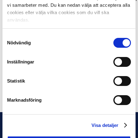
vi samarbeter med. Du kan nedan välja att acceptera alla
Trollér
(GP),
Göran Bolin
(Aftonbladet) och
Anders
cookies eller välja vilka cookies som du vill ska
Falk
(Unibet).
användas.
Vinnare 2020:
Allsvenskan:
Samtyckesval
Juni: Sead Haksabanovic, IFK Norrköping
Nödvändig
Juli: Isaac Kiese Thelin, Malmö FF
Inställningar
Superettan:
Juni: Pontus Engblom, GIF Sundsvall
Juli: Johan Bertilsson, Degerfors IF
Statistik
Dela på Facebook
Dela på Twitter
Marknadsföring
Visa detaljer