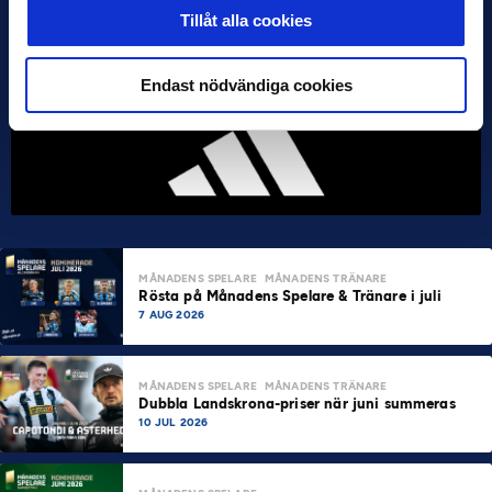
Tillåt alla cookies
Endast nödvändiga cookies
MÅNADENS SPELARE
MÅNADENS TRÄNARE
Rösta på Månadens Spelare & Tränare i juli
7 AUG 2026
MÅNADENS SPELARE
MÅNADENS TRÄNARE
Dubbla Landskrona-priser när juni summeras
10 JUL 2026