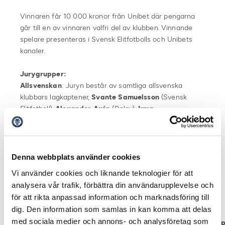
Vinnaren får 10 000 kronor från Unibet där pengarna
går till en av vinnaren valfri del av klubben. Vinnande
spelare presenteras i Svensk Elitfotbolls och Unibets
kanaler.
Jurygrupper:
Allsvenskan
: Juryn består av samtliga allsvenska
klubbars lagkaptener,
Svante Samuelsson
(Svensk
Elitfotboll),
Alexander Axén
(Dplay),
Irma
Helin
(Dplay),
Olof Lundh
(TV4),
Noa
Bachner
(Expressen),
Anders Bengtsson
(Offside),
Per
Bohman
(Aftonbladet) och
Per Carlander
(Unibet).
Denna webbplats använder cookies
Superettan
: Juryn består av samtliga
Vi använder cookies och liknande teknologier för att
Superettanklubbars lagkaptener,
Thomas
analysera vår trafik, förbättra din användarupplevelse och
Hasselgren
(Svensk Elitfotboll),
Stefan
för att rikta anpassad information och marknadsföring till
Ishizaki
(Dplay),
Magnus
dig. Den information som samlas in kan komma att delas
Sundvall
(Jönköpingsposten),
Jan-Owe
med sociala medier och annons- och analysföretag som
Wikström
(Hallandsposten),
Kristian Bågefeldt
(Mittmedia),
P