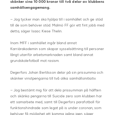
skänker sina 10 000 kronor till två delar av klubbens
samhällsengagemang.
– Jag tycker man ska hjälpa till i samhället och ge stöd
till de som behöver stöd. Malmö FF gör ett fint jobb med
detta, säger Isaac Kiese Thelin.
Inom MFF i samhället ingår bland annat
Karriärakademin som skapar sysselsättning till personer
långt utanför arbetsmarknaden samt bland annat
grundskolefotboll mot rasism.
Degerfors Johan Bertilsson delar på sin prissumma och
skänker vinstpengarna till två olika samhällsinitiativ.
– Jag bestämt mig för att dela prissumman på hälften
och skänka pengarna till Suicide zero som klubben har
ett samarbete med, samt till Degerfors parafotboll för
funktionshindrade som legat på is under coronan, som
behöver få möjlighet att komma igång igen, säger