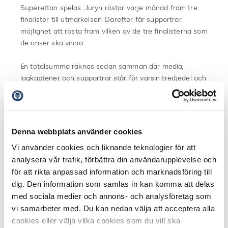
Superettan spelas. Juryn röstar varje månad fram tre
finalister till utmärkelsen. Därefter får supportrar
möjlighet att rösta fram vilken av de tre finalisterna som
de anser ska vinna.
En totalsumma räknas sedan samman där media,
lagkaptener och supportrar står för varsin tredjedel och
en vinnare utses.
Juryn
Camilla Enström (discovery+), Pär Hansson (discovery+),
Denna webbplats använder cookies
Emelie Ölander (discovery+), Petra Thoren (Sportbladet),
Vi använder cookies och liknande teknologier för att
Anel Avdic (Expressen), Jens Werner (Sörmlands Media),
analysera vår trafik, förbättra din användarupplevelse och
Mathias Lühr (FotbollDirekt), Eric Persson (Helsingborgs
Dagblad), Mikael Widerberg (TT), Oskar Pålsson (Borås
för att rikta anpassad information och marknadsföring till
Tidning), Jonas Bergström (Trelleborgs Allehanda),
dig. Den information som samlas in kan komma att delas
Andreas Lidén (Sundsvalls Tidning), Linus Petersson
med sociala medier och annons- och analysföretag som
(GP), Hector Junelind (GT), Christian Ahlin (Värnamo
vi samarbeter med. Du kan nedan välja att acceptera alla
Nyheter), Raul Valencia Lopez (Unibet), Victor Laag
cookies eller välja vilka cookies som du vill ska