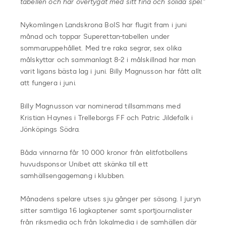
tabellen och har övertygat med sitt fina och solida spel.
”
Nykomlingen Landskrona BoIS har flugit fram i juni
månad och toppar Superettan-tabellen under
sommaruppehållet. Med tre raka segrar, sex olika
målskyttar och sammanlagt 8-2 i målskillnad har man
varit ligans bästa lag i juni. Billy Magnusson har fått allt
att fungera i juni.
Billy Magnusson var nominerad tillsammans med
Kristian Haynes i Trelleborgs FF och Patric Jildefalk i
Jönköpings Södra.
Båda vinnarna får 10 000 kronor från elitfotbollens
huvudsponsor Unibet att skänka till ett
samhällsengagemang i klubben.
Månadens spelare utses sju gånger per säsong. I juryn
sitter samtliga 16 lagkaptener samt sportjournalister
från riksmedia och från lokalmedia i de samhällen där