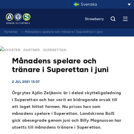
Svenska
Nyheter
>
Månadens spelare och tränare i Superettan i juni
NYHETER
PARTNER
SUPERETTAN
Månadens spelare och
tränare i Superettan i juni
2 JUL 2021 13:07
Örgrytes Ajdin Zeljkovic är i delad skytteligaledning
i Superettan och har varit en bidragande orsak till
att laget hittat formen. Nu prisas han som
månadens spelare i Superettan. Landskrona BoIS
gick obesegrade genom juni och Billy Magnusson har
utsetts till månadens tränare i Superettan.