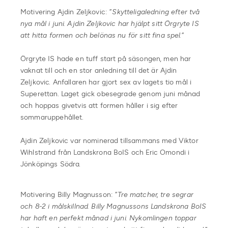
Motivering Ajdin Zeljkovic: ”
Skytteligaledning efter två
nya mål i juni. Ajdin Zeljkovic har hjälpt sitt Örgryte IS
att hitta formen och belönas nu för sitt fina spel.
”
Örgryte IS hade en tuff start på säsongen, men har
vaknat till och en stor anledning till det är Ajdin
Zeljkovic. Anfallaren har gjort sex av lagets tio mål i
Superettan. Laget gick obesegrade genom juni månad
och hoppas givetvis att formen håller i sig efter
sommaruppehållet.
Ajdin Zeljkovic var nominerad tillsammans med Viktor
Wihlstrand från Landskrona BoIS och Eric Omondi i
Jönköpings Södra.
Motivering Billy Magnusson: ”
Tre matcher, tre segrar
och 8-2 i målskillnad. Billy Magnussons Landskrona BoIS
har haft en perfekt månad i juni. Nykomlingen toppar