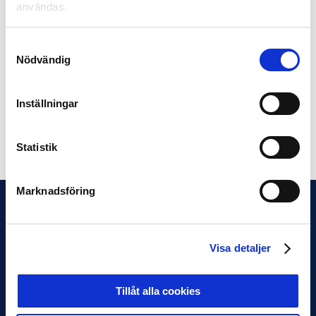
(Smålandsposten), Johan Orrenius (Offside), Jonas
användas.
Hansson (Fotboll Skåne), Magnus Sundvall (Jönköpings-
Posten), Kristian Bågefeldt (Borlänge Tidning), Göran
Samtyckesval
Bolin (Sportbladet), Ludwig Billengren (Hallands-
Nödvändig
Nyheter), Thomas Hasselgren (SEF), Phillip Trollér (GP),
Rasmus Ellvin (VLT), Linus Sunnervik (Svenska
Fans/FanTV)
Inställningar
Dela på Facebook
Dela på Twitter
Statistik
Marknadsföring
Visa detaljer
Tillåt alla cookies