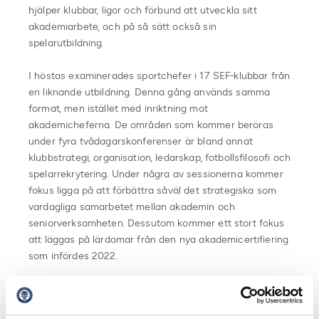
hjälper klubbar, ligor och förbund att utveckla sitt
akademiarbete, och på så sätt också sin
spelarutbildning.
I höstas examinerades sportchefer i 17 SEF-klubbar från
en liknande utbildning. Denna gång används samma
format, men istället med inriktning mot
akademicheferna. De områden som kommer beröras
under fyra tvådagarskonferenser är bland annat
klubbstrategi, organisation, ledarskap, fotbollsfilosofi och
spelarrekrytering. Under några av sessionerna kommer
fokus ligga på att förbättra såväl det strategiska som
vardagliga samarbetet mellan akademin och
seniorverksamheten. Dessutom kommer ett stort fokus
att läggas på lärdomar från den nya akademicertifiering
som infördes 2022.
Utbildningen leds av experter från Double Pass, och de
kommer att presentera ramverk och insikter på