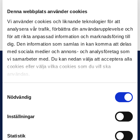
företagets erfarenheter från tidigare utvecklingsprojekt,
samt olika “best practice”-exempel hämtade ur en
Denna webbplats använder cookies
internationell klubbkontext.
Vi använder cookies och liknande teknologier för att
analysera vår trafik, förbättra din användarupplevelse och
Dela på Facebook
Dela på Twitter
för att rikta anpassad information och marknadsföring till
dig. Den information som samlas in kan komma att delas
med sociala medier och annons- och analysföretag som
vi samarbeter med. Du kan nedan välja att acceptera alla
cookies eller välja vilka cookies som du vill ska
användas.
Samtyckesval
Nödvändig
Inställningar
Statistik