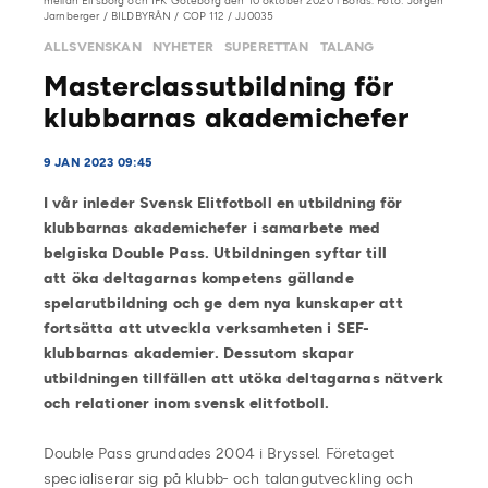
mellan Elfsborg och IFK Göteborg den 10 oktober 2020 i Borås. Foto: Jörgen
Jarnberger / BILDBYRÅN / COP 112 / JJ0035
ALLSVENSKAN
NYHETER
SUPERETTAN
TALANG
Masterclassutbildning för
klubbarnas akademichefer
9 JAN 2023 09:45
I vår inleder Svensk Elitfotboll en utbildning för
klubbarnas akademichefer i samarbete med
belgiska Double Pass. Utbildningen syftar till
att
öka deltagarnas kompetens gällande
spelarutbildning och ge dem nya kunskaper att
fortsätta att utveckla verksamheten i SEF-
klubbarnas akademier
.
Dessutom skapar
utbildningen tillfällen att utöka deltagarnas nätverk
och relationer inom svensk elitfotboll.
Double Pass grundades 2004 i Bryssel. Företaget
specialiserar sig på klubb- och talangutveckling och