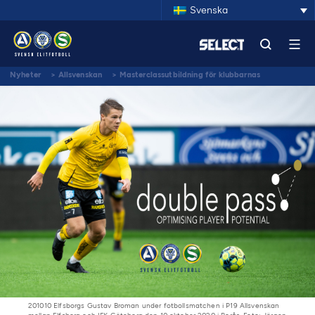
Svenska
Nyheter
>
Allsvenskan
>
Masterclassutbildning för klubbarnas
akademichefer
201010 Elfsborgs Gustav Broman under fotbollsmatchen i P19 Allsvenskan