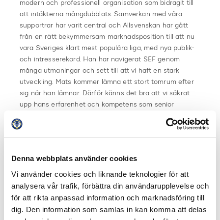
modern och professionell organisation som bidragit till
att intäkterna mångdubblats. Samverkan med våra
supportrar har varit central och Allsvenskan har gått
från en rätt bekymmersam marknadsposition till att nu
vara Sveriges klart mest populära liga, med nya publik-
och intresserekord. Han har navigerat SEF genom
många utmaningar och sett till att vi haft en stark
utveckling. Mats kommer lämna ett stort tomrum efter
sig när han lämnar. Därför känns det bra att vi säkrat
upp hans erfarenhet och kompetens som senior
rådgivare för att säkerställa en bra övergång till den nya
ledningen av SEF, menar Simon Åström och fortsätter.
– Nu påbörjar vi arbetet med att rekrytera vår nästa
Denna webbplats använder cookies
generalsekreterare som tillsammans med styrelsen,
kollegorna och våra föreningar ska driva SEF:s fortsatta
Vi använder cookies och liknande teknologier för att
utveckling. Styrelsen har ett möte nästa vecka och
analysera vår trafik, förbättra din användarupplevelse och
kommer därefter informera mer om den kommande
för att rikta anpassad information och marknadsföring till
processen.
dig. Den information som samlas in kan komma att delas