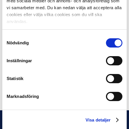
med sociala medier och annons- och analysföretag som
Mats inledde sitt arbete på Svensk Elitfotboll under
vi samarbeter med. Du kan nedan välja att acceptera alla
2012. Under hans ledning har SEF växt från cirka
cookies eller välja vilka cookies som du vill ska
270 MSEK till cirka 850 MSEK i omsättning och blivit
användas.
den organisation som den är idag, där SEF också vunnit
mark på flertalet positioner utanför fotbollsplanen.
Samtyckesval
Nödvändig
Mats Enquist kommer under 2023 att tackas av för sina
insatser för elitfotbollen i Sverige.
Inställningar
För frågor gällande Svensk Elitfotbolls organisation.
Kontakta ordförande Simon Åström på
simon.astrom@svenskelitfotboll.se
Statistik
Dela på Facebook
Dela på Twitter
Marknadsföring
Visa detaljer