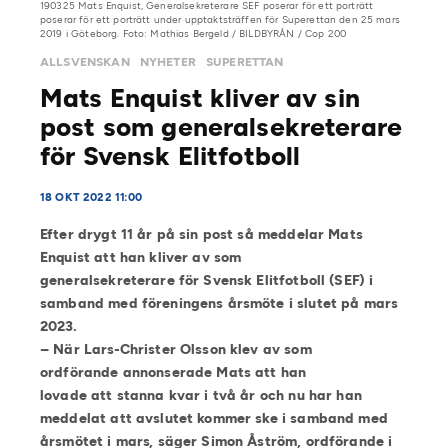
190325 Mats Enquist, Generalsekreterare SEF poserar för ett porträtt
poserar för ett porträtt under upptaktsträffen för Superettan den 25 mars
2019 i Göteborg. Foto: Mathias Bergeld / BILDBYRÅN / Cop 200
ALLSVENSKAN
NYHETER
SUPERETTAN
Mats Enquist kliver av sin
post som generalsekreterare
för Svensk Elitfotboll
18 OKT 2022 11:00
Efter drygt 11 år på sin post så meddelar Mats
Enquist att han kliver av som
generalsekreterare för Svensk Elitfotboll (SEF) i
samband med föreningens årsmöte i slutet på mars
2023.
– När Lars-Christer Olsson klev av som
ordförande annonserade Mats att han
lovade att stanna kvar i två år och nu har han
meddelat att avslutet kommer ske i samband med
årsmötet i mars, säger Simon Åström, ordförande i