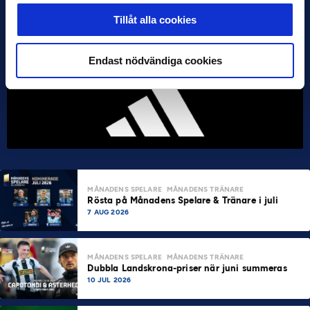
Tillåt alla cookies
Endast nödvändiga cookies
MÅNADENS SPELARE
MÅNADENS TRÄNARE
Rösta på Månadens Spelare & Tränare i juli
7 AUG 2026
MÅNADENS SPELARE
MÅNADENS TRÄNARE
Dubbla Landskrona-priser när juni summeras
10 JUL 2026