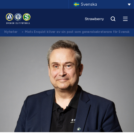
Svenska
Nyheter
>
Mats Enquist kliver av sin post som generalsekreterare för Svensk
Elitfotboll