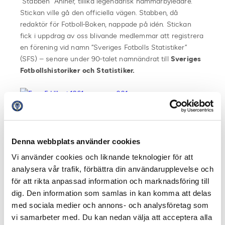
”Stabben” Ahlner, tillika legendarisk hammarbyledare.
Stickan ville gå den officiella vägen. Stabben, då
redaktör för Fotboll-Boken, nappade på idén. Stickan
fick i uppdrag av oss blivande medlemmar att registrera
en förening vid namn ”Sveriges Fotbolls Statistiker”
(SFS) – senare under 90-talet namnändrat till
Sveriges
Fotbollshistoriker och Statistiker.
Varför är det så viktigt att kartlägga svensk
fotboll? Vilken funktion har ni?
– Fotbollen i Sverige har funnits – under någorlunda
Denna webbplats använder cookies
ordnade former – sedan 1896 (första SM) via årtal som
Vi använder cookies och liknande teknologier för att
1904 (SvFF:s tillkomst), 1908 (första landskampen), 1924
analysera vår trafik, förbättra din användarupplevelse och
(Allsvenskan startar), 1973 (första landskampen damer
för att rikta anpassad information och marknadsföring till
och första SM för damer) och 1988 (Damallsvenskan
dig. Den information som samlas in kan komma att delas
startar) och eftersom landskamper, Allsvenskan och
med sociala medier och annons- och analysföretag som
Damallsvenskan är företeelser som i högsta grad
vi samarbeter med. Du kan nedan välja att acceptera alla
fortfarande lever som tävlingsformer där antal mål,