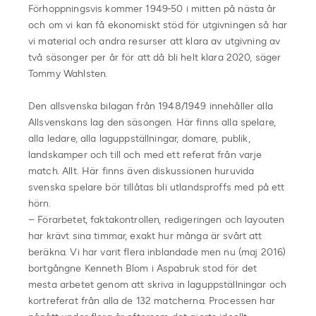
Förhoppningsvis kommer 1949-50 i mitten på nästa år
och om vi kan få ekonomiskt stöd för utgivningen så har
vi material och andra resurser att klara av utgivning av
två säsonger per år för att då bli helt klara 2020, säger
Tommy Wahlsten.
Den allsvenska bilagan från 1948/1949 innehåller alla
Allsvenskans lag den säsongen. Här finns alla spelare,
alla ledare, alla laguppställningar, domare, publik,
landskamper och till och med ett referat från varje
match. Allt. Här finns även diskussionen huruvida
svenska spelare bör tillåtas bli utlandsproffs med på ett
hörn.
– Förarbetet, faktakontrollen, redigeringen och layouten
har krävt sina timmar, exakt hur många är svårt att
beräkna. Vi har varit flera inblandade men nu (maj 2016)
bortgångne Kenneth Blom i Aspabruk stod för det
mesta arbetet genom att skriva in laguppställningar och
kortreferat från alla de 132 matcherna. Processen har