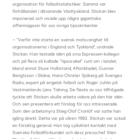
organisation för fotbollsstatistiker. Samma var
förhållandet i dåvarande Västtyskland. Stickan blev
imponerad och visade upp några gigantiska
siffermagasin för oss övriga tipsskribenter.
– ”Varför inte starta en svensk motsvarighet till
organisationerna i England och Tyskland”, undrade
Stickan. Han testade idén på sina Expressen-kollegor
och på flera så kallade ”tipsorakel” runt om i landet,
bland annat Sture Hollstrand, Aftonbladet, Gunnar
Bengtsson i Skåne, Hans-Christer Sjöberg på Sveriges
Radio, expert på engelsk fotboll och Roger Juhlin på
Vestmanlands Läns Tidning. De flesta av oss tillfrågade
tyckte att Stickan skulle arbeta vidare på den här idén.
Och sen presentera ett förslag för oss intresserade.
Som den arbetsmyra Stieg-Olof Cronlöf var satte han
igång direkt. Detta var på våren 1982. Stickan var också
en försiktig general. Han tog självklart kontakt med
Svenska Fotbollförbundet och dess presschef Sten