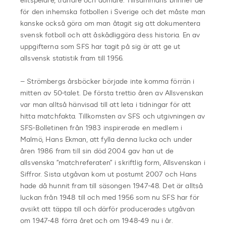
elitspelare, tränare och domare. Tillsammans brinner de
för den inhemska fotbollen i Sverige och det måste man
kanske också göra om man åtagit sig att dokumentera
svensk fotboll och att åskådliggöra dess historia. En av
uppgifterna som SFS har tagit på sig är att ge ut
allsvensk statistik fram till 1956.
– Strömbergs årsböcker började inte komma förrän i
mitten av 50-talet. De första trettio åren av Allsvenskan
var man alltså hänvisad till att leta i tidningar för att
hitta matchfakta. Tillkomsten av SFS och utgivningen av
SFS-Bolletinen från 1983 inspirerade en medlem i
Malmö, Hans Ekman, att fylla denna lucka och under
åren 1986 fram till sin död 2004 gav han ut de
allsvenska ”matchreferaten” i skriftlig form, Allsvenskan i
Siffror. Sista utgåvan kom ut postumt 2007 och Hans
hade då hunnit fram till säsongen 1947-48. Det är alltså
luckan från 1948 till och med 1956 som nu SFS har för
avsikt att täppa till och därför producerades utgåvan
om 1947-48 förra året och om 1948-49 nu i år.