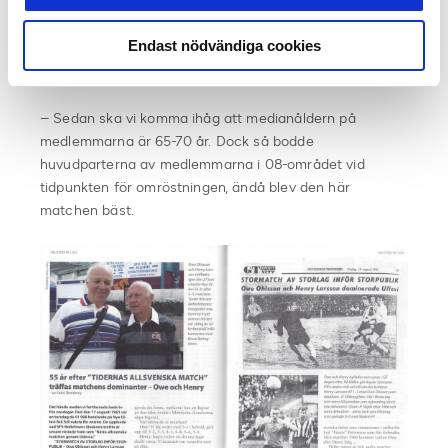
Dessutom var det en bra match – jag vet för jag var
där som 15-åring och skrev just den här kommentaren i
Endast nödvändiga cookies
programbladet ”Jättebra match!!”. Jag har givetvis
programbladet kvar, säger Tommy Wahlsten.
– Sedan ska vi komma ihåg att medianåldern på
medlemmarna är 65-70 år. Dock så bodde
huvudparterna av medlemmarna i 08-området vid
tidpunkten för omröstningen, ändå blev den här
matchen bäst.