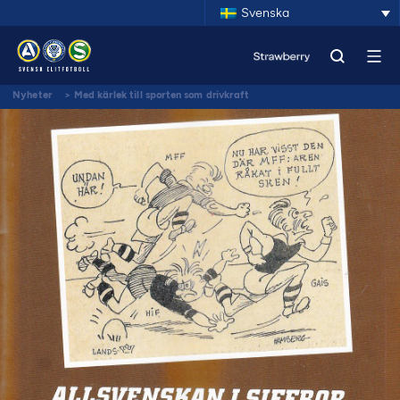
Svenska
Nyheter
>
Med kärlek till sporten som drivkraft