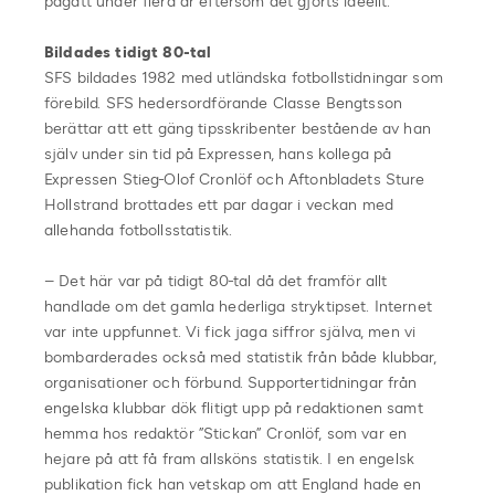
pågått under flera år eftersom det gjorts ideellt.
Bildades tidigt 80-tal
SFS bildades 1982 med utländska fotbollstidningar som
förebild. SFS hedersordförande Classe Bengtsson
berättar att ett gäng tipsskribenter bestående av han
själv under sin tid på Expressen, hans kollega på
Expressen Stieg-Olof Cronlöf och Aftonbladets Sture
Hollstrand brottades ett par dagar i veckan med
allehanda fotbollsstatistik.
– Det här var på tidigt 80-tal då det framför allt
handlade om det gamla hederliga stryktipset. Internet
var inte uppfunnet. Vi fick jaga siffror själva, men vi
bombarderades också med statistik från både klubbar,
organisationer och förbund. Supportertidningar från
engelska klubbar dök flitigt upp på redaktionen samt
hemma hos redaktör ”Stickan” Cronlöf, som var en
hejare på att få fram allsköns statistik. I en engelsk
publikation fick han vetskap om att England hade en