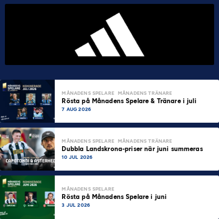
MÅNADENS SPELARE
MÅNADENS TRÄNARE
Rösta på Månadens Spelare & Tränare i juli
7 AUG 2026
MÅNADENS SPELARE
MÅNADENS TRÄNARE
Dubbla Landskrona-priser när juni summeras
10 JUL 2026
MÅNADENS SPELARE
Rösta på Månadens Spelare i juni
3 JUL 2026