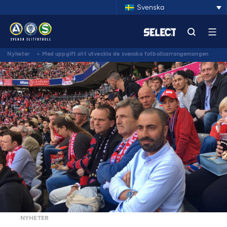
Svenska
Nyheter
>
Med uppgift att utveckla de svenska fotbollsarrangemangen
NYHETER