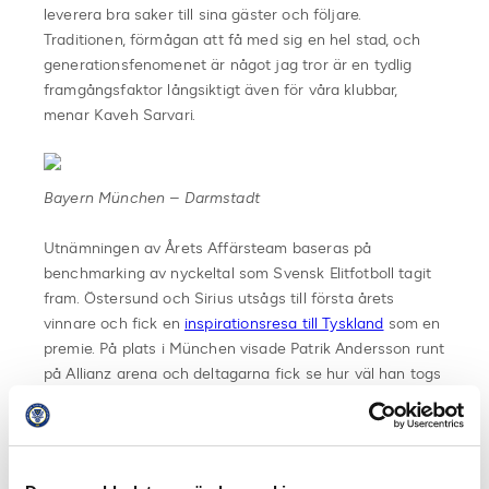
leverera bra saker till sina gäster och följare.
Traditionen, förmågan att få med sig en hel stad, och
generationsfenomenet är något jag tror är en tydlig
framgångsfaktor långsiktigt även för våra klubbar,
menar Kaveh Sarvari.
Bayern München – Darmstadt
Utnämningen av Årets Affärsteam baseras på
benchmarking av nyckeltal som Svensk Elitfotboll tagit
fram. Östersund och Sirius utsågs till första årets
vinnare och fick en
inspirationsresa till Tyskland
som en
premie. På plats i München visade Patrik Andersson runt
på Allianz arena och deltagarna fick se hur väl han togs
emot av sin gamla klubb och hur ihågkommen han är i
Bayern.
– Patrik och flera andra före detta spelare är