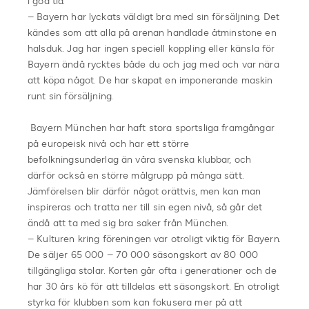
i god tid.
– Bayern har lyckats väldigt bra med sin försäljning. Det
kändes som att alla på arenan handlade åtminstone en
halsduk. Jag har ingen speciell koppling eller känsla för
Bayern ändå rycktes både du och jag med och var nära
att köpa något. De har skapat en imponerande maskin
runt sin försäljning.
Bayern München har haft stora sportsliga framgångar
på europeisk nivå och har ett större
befolkningsunderlag än våra svenska klubbar, och
därför också en större målgrupp på många sätt.
Jämförelsen blir därför något orättvis, men kan man
inspireras och tratta ner till sin egen nivå, så går det
ändå att ta med sig bra saker från München.
– Kulturen kring föreningen var otroligt viktig för Bayern.
De säljer 65 000 – 70 000 säsongskort av 80 000
tillgängliga stolar. Korten går ofta i generationer och de
har 30 års kö för att tilldelas ett säsongskort. En otroligt
styrka för klubben som kan fokusera mer på att