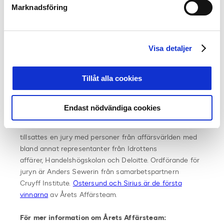
Marknadsföring
resan.
Anders Sewerin, Cruyff Institute och
Patrik Andersson
Visa detaljer
Fakta Årets Affärsteam:
Tillåt alla cookies
Inför 2016 så etablerades och
implementerades benchmarking sett utifrån sju olika
affärsnyckeltal via de affärsansvariga i klubbarna i
Endast nödvändiga cookies
Allsvenskan och
Superettan
. Och i samband med det
också en utmärkelse i form av Årets Affärsteam. Det
tillsattes en jury med personer från affärsvärlden med
bland annat representanter från Idrottens
affärer, Handelshögskolan och Deloitte. Ordförande för
juryn är Anders
Sewerin
från samarbetspartnern
Cruyff
Institute
.
Östersund och Sirius är de första
vinnarna
av Årets Affärsteam.
För mer information om Årets Affärsteam: