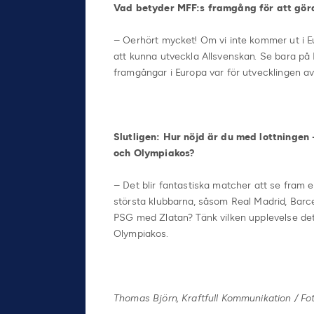
Vad betyder MFF:s framgång för att göra
– Oerhört mycket! Om vi inte kommer ut i E
att kunna utveckla Allsvenskan. Se bara p
framgångar i Europa var för utvecklingen av 
Slutligen: Hur nöjd är du med lottningen
och Olympiakos?
– Det blir fantastiska matcher att se fram 
största klubbarna, såsom Real Madrid, Barce
PSG med Zlatan? Tänk vilken upplevelse det h
Olympiakos.
Thomas Björn, Kraftfull Kommunikation / Fo