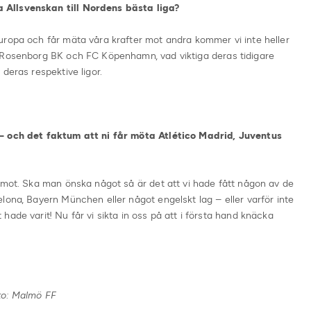
 Allsvenskan till Nordens bästa liga?
uropa och får mäta våra krafter mot andra kommer vi inte heller
å Rosenborg BK och FC Köpenhamn, vad viktiga deras tidigare
deras respektive ligor.
 – och det faktum att ni får möta Atlético Madrid, Juventus
emot. Ska man önska något så är det att vi hade fått någon av de
lona, Bayern München eller något engelskt lag – eller varför inte
ade varit! Nu får vi sikta in oss på att i första hand knäcka
to: Malmö FF