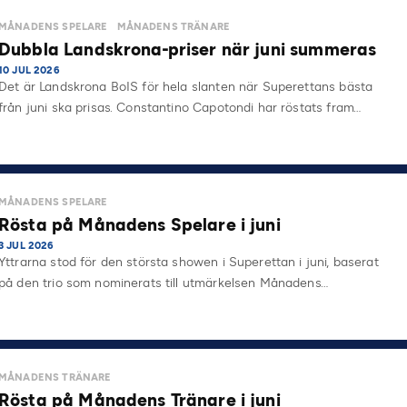
MÅNADENS SPELARE
MÅNADENS TRÄNARE
Dubbla Landskrona-priser när juni summeras
10 JUL 2026
Det är Landskrona BoIS för hela slanten när Superettans bästa
från juni ska prisas. Constantino Capotondi har röstats fram…
MÅNADENS SPELARE
Rösta på Månadens Spelare i juni
3 JUL 2026
Yttrarna stod för den största showen i Superettan i juni, baserat
på den trio som nominerats till utmärkelsen Månadens…
MÅNADENS TRÄNARE
Rösta på Månadens Tränare i juni