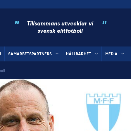
"
"
Tillsammans utvecklar vi
svensk elitfotboll
N
SAMARBETSPARTNERS
HÅLLBARHET
MEDIA
oll