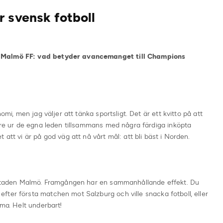
 svensk fotboll
i Malmö FF: vad betyder avancemanget till Champions
omi, men jag väljer att tänka sportsligt. Det är ett kvitto på att
lare ur de egna leden tillsammans med några färdiga inköpta
att vi är på god väg att nå vårt mål: att bli bäst i Norden.
a staden Malmö. Framgången har en sammanhållande effekt. Du
ter första matchen mot Salzburg och ville snacka fotboll, eller
mma. Helt underbart!