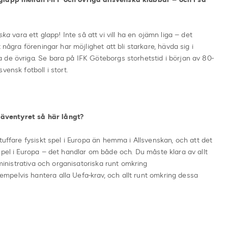
ska
vara ett glapp! Inte så att vi vill ha en ojämn liga – det
 några föreningar har möjlighet att bli starkare, hävda sig i
 de övriga. Se bara på IFK Göteborgs storhetstid i början av 80-
vensk fotboll i stort.
äventyret så här långt?
tuffare fysiskt spel i Europa än hemma i Allsvenskan, och att det
spel i Europa – det handlar om både och. Du måste klara av allt
dministrativa och organisatoriska runt omkring
pelvis hantera alla Uefa-krav, och allt runt omkring dessa