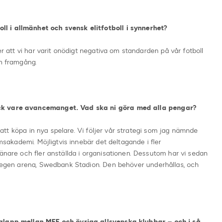
l i allmänhet och svensk elitfotboll i synnerhet?
er att vi har varit onödigt negativa om standarden på vår fotboll
en framgång.
ck vare avancemanget. Vad ska ni göra med alla pengar?
at att köpa in nya spelare. Vi följer vår strategi som jag nämnde
omsakademi. Möjligtvis innebär det deltagande i fler
ränare och fler anställda i organisationen. Dessutom har vi sedan
en egen arena, Swedbank Stadion. Den behöver underhållas, och
 glapp mellan MFF och övriga allsvenska klubbar – och i så