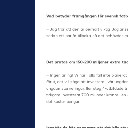
Vad betyder framgången för svensk fotbol
– Jag tror att den är oerhört viktig. Jag ans
sedan ett par år tillbaka, så det behövdes 
Det pratas om 150-200 miljoner extra ta
– Ingen aning! Vi har i alla fall inte planer
förut, det vill säga att investera i vår ungd
ungdomsturneringar, fler steg 4-utbildade t
tidigare investerat 700 miljoner kronor i 
det kostar pengar.
Innebär de här pengarna att det blir ett