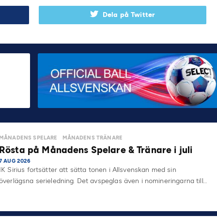
Dela på Twitter
MÅNADENS SPELARE
MÅNADENS TRÄNARE
Rösta på Månadens Spelare & Tränare i juli
7 AUG 2026
IK Sirius fortsätter att sätta tonen i Allsvenskan med sin
överlägsna serieledning. Det avspeglas även i nomineringarna till…