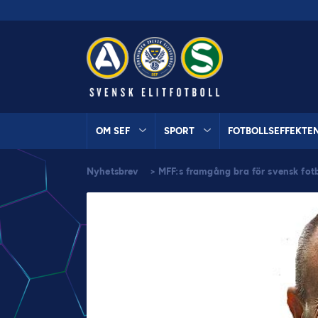
OM SEF
SPORT
FOTBOLLSEFFEKTE
Nyhetsbrev
>
MFF:s framgång bra för svensk fotb