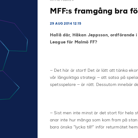
MFF:s framgång bra för
29 AUG 2014 12:15
Hallå där, Håkan Jeppsson, ordförande 
League för Malmö FF?
– Det här är stort! Det är lätt att tänka ekon
vår långsiktiga strategi – att satsa på spe
spetsspelare – är rätt. Dessutom innebär det 
– Sist men inte minst är det stort för hel
anar inte hur många som kom fram på stan ef
bara önska ”lycka till!” inför returmötet he