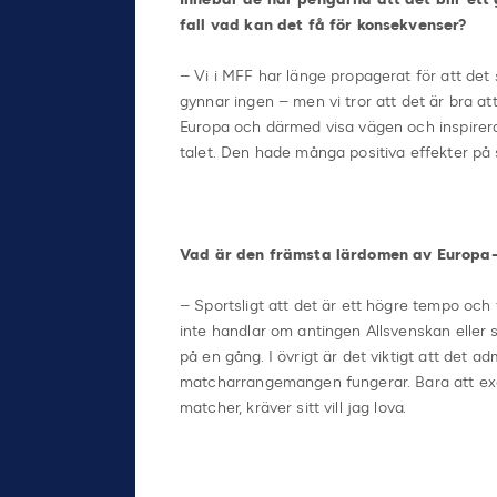
fall vad kan det få för konsekvenser?
– Vi i MFF har länge propagerat för att det
gynnar ingen – men vi tror att det är bra att
Europa och därmed visa vägen och inspirera
talet. Den hade många positiva effekter på s
Vad är den främsta lärdomen av Europa-
– Sportsligt att det är ett högre tempo och 
inte handlar om antingen Allsvenskan eller 
på en gång. I övrigt är det viktigt att det a
matcharrangemangen fungerar. Bara att exem
matcher, kräver sitt vill jag lova.