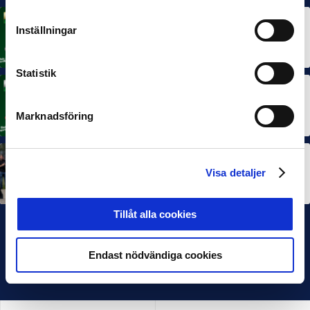
MÅNADENS SPELARE
Inställningar
Rösta på Månadens Spelare i juni
3 JUL 2026
Statistik
MÅNADENS TRÄNARE
Rösta på Månadens Tränare i juni
Marknadsföring
3 JUL 2026
SEF NEXTGEN
Visa detaljer
IFK Göteborg stängde till i Ligacupens P19-final
22 JUN 2026
Tillåt alla cookies
Endast nödvändiga cookies