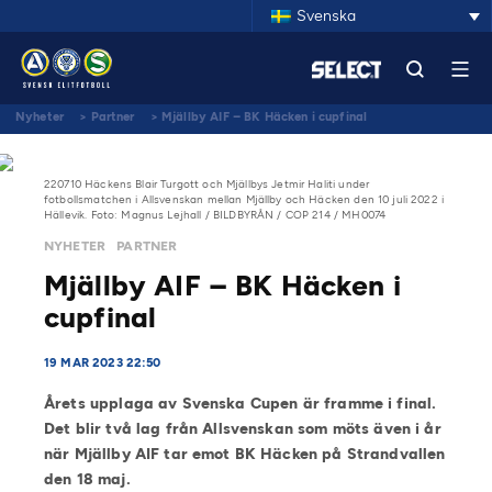
Svenska
Nyheter
>
Partner
>
Mjällby AIF – BK Häcken i cupfinal
220710 Häckens Blair Turgott och Mjällbys Jetmir Haliti under
fotbollsmatchen i Allsvenskan mellan Mjällby och Häcken den 10 juli 2022 i
Hällevik. Foto: Magnus Lejhall / BILDBYRÅN / COP 214 / MH0074
NYHETER
PARTNER
Mjällby AIF – BK Häcken i
cupfinal
19 MAR 2023 22:50
Årets upplaga av Svenska Cupen är framme i final.
Det blir två lag från Allsvenskan som möts även i år
när Mjällby AIF tar emot BK Häcken på Strandvallen
den 18 maj.