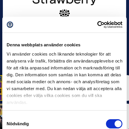
Denna webbplats använder cookies
Vi använder cookies och liknande teknologier för att
analysera vår trafik, förbättra din användarupplevelse och
för att rikta anpassad information och marknadsföring till
dig. Den information som samlas in kan komma att delas
med sociala medier och annons- och analysföretag som
HÅLLBARHET
Svensk Elitfotboll lanserar Fotbollseffekten – en
vi samarbeter med. Du kan nedan välja att acceptera alla
rapport om Sveriges starkaste folkrörelse och
samhällskraft
cookies eller välja vilka cookies som du vill ska
22 JUN 2026
användas.
MÅNADENS SPELARE
MÅNADENS TRÄNARE
Dubbla Landskrona-priser när juni summeras
Samtyckesval
10 JUL 2026
Nödvändig