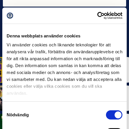
Denna webbplats använder cookies
Vi använder cookies och liknande teknologier för att
analysera vår trafik, förbättra din användarupplevelse och
för att rikta anpassad information och marknadsföring till
HÅLLBARHET
dig. Den information som samlas in kan komma att delas
Svensk Elitfotboll lanserar Fotbollseffekten – en
rapport om Sveriges starkaste folkrörelse och
med sociala medier och annons- och analysföretag som
samhällskraft
22 JUN 2026
vi samarbeter med. Du kan nedan välja att acceptera alla
cookies eller välja vilka cookies som du vill ska
användas.
MÅNADENS SPELARE
MÅNADENS TRÄNARE
Dubbla Landskrona-priser när juni summeras
10 JUL 2026
Samtyckesval
Nödvändig
MÅNADENS SPELARE
Rösta på Månadens Spelare i juni