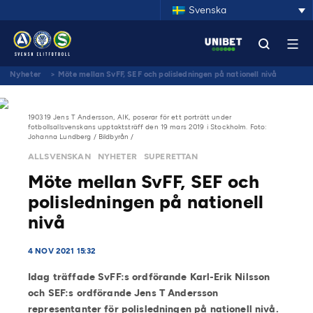
Svenska
Nyheter
>
Möte mellan SvFF, SEF och polisledningen på nationell nivå
190319 Jens T Andersson, AIK, poserar för ett porträtt under
fotbollsallsvenskans upptaktsträff den 19 mars 2019 i Stockholm. Foto:
Johanna Lundberg / Bildbyrån /
ALLSVENSKAN
NYHETER
SUPERETTAN
Möte mellan SvFF, SEF och
polisledningen på nationell
nivå
4 NOV 2021 15:32
Idag träffade SvFF:s ordförande Karl-Erik Nilsson
och SEF:s ordförande Jens T Andersson
representanter för polisledningen på nationell nivå.