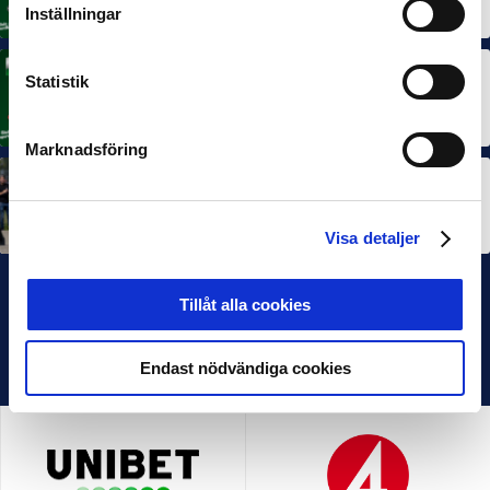
3 JUL 2026
Inställningar
Statistik
MÅNADENS TRÄNARE
Rösta på Månadens Tränare i juni
3 JUL 2026
Marknadsföring
SEF NEXTGEN
IFK Göteborg stängde till i Ligacupens P19-final
22 JUN 2026
Visa detaljer
Tillåt alla cookies
Endast nödvändiga cookies