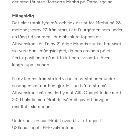
det steg för steg, fortsatte Mrabti på Fotbollsgalan.
Mångsidig
Det blev totalt fyra mål och sex assist för Mrabti på 28
matcher, varav 27 från start, i ett Djurgården som under
en lång tid var med i den absoluta toppen av
Allsvenskan i år. En av 21-årige Mrabtis styrkor har visat
sig vara hans mångsidighet, då han använts på ett
flertal positioner på mittfältet och i vissa fall även
längre upp i banan.
En av Kerims främsta individuella prestationer under
säsongen var när han gjorde sina två första mål i
Allsvenskan i vårens derby mot AIK. Gnaget ledde med
2-0 i halvtid men Mrabtis två mål gav ett oavgjort
resultat i slutändan.
Under hösten har Mrabti även blivit uttagen till
U21landslagets EM-kval-matcher.