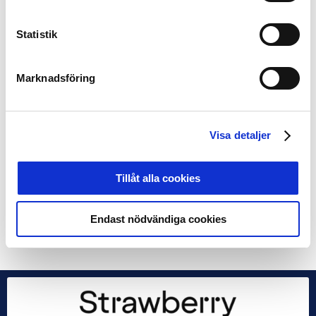
Årets domare:
Mohammed Al-Hakim/Tess Olofsson
Fair Play Allsvenskan
– IFK Norrköping
Statistik
Fair Play Superettan –
Östersunds FK
Fair Play Damallsvenskan –
FC Rosengård
Årets mål
– Simon Skrabb
Marknadsföring
Fotbollskanalens hederspris
– Therese Sjögran
Energipriset
– Smålandsstenar GoIF
Visa detaljer
Årets förening
– Vimmerby IF
Gunnar Nordahlstipendiet
– Romfartuna GIF United.
Tillåt alla cookies
Jonas Jacobson/Robert Johansson / FOTO: Bildbyrån
Endast nödvändiga cookies
Dela på Facebook
Dela på Twitter