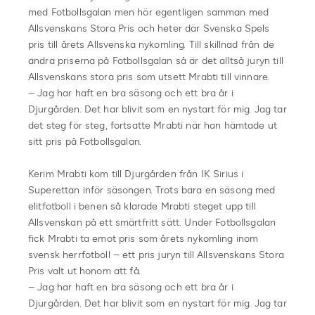
med Fotbollsgalan men hör egentligen samman med
Allsvenskans Stora Pris och heter där Svenska Spels
pris till årets Allsvenska nykomling. Till skillnad från de
andra priserna på Fotbollsgalan så är det alltså juryn till
Allsvenskans stora pris som utsett Mrabti till vinnare.
– Jag har haft en bra säsong och ett bra år i
Djurgården. Det har blivit som en nystart för mig. Jag tar
det steg för steg, fortsatte Mrabti när han hämtade ut
sitt pris på Fotbollsgalan.
Kerim Mrabti kom till Djurgården från IK Sirius i
Superettan inför säsongen. Trots bara en säsong med
elitfotboll i benen så klarade Mrabti steget upp till
Allsvenskan på ett smärtfritt sätt. Under Fotbollsgalan
fick Mrabti ta emot pris som årets nykomling inom
svensk herrfotboll – ett pris juryn till Allsvenskans Stora
Pris valt ut honom att få.
– Jag har haft en bra säsong och ett bra år i
Djurgården. Det har blivit som en nystart för mig. Jag tar