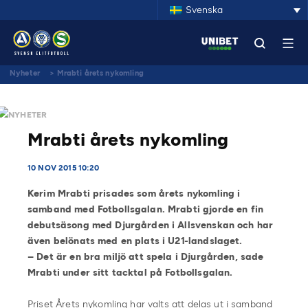
Svenska
Nyheter
>
Mrabti årets nykomling
NYHETER
Mrabti årets nykomling
10 NOV 2015 10:20
Kerim Mrabti prisades som årets nykomling i
samband med Fotbollsgalan. Mrabti gjorde en fin
debutsäsong med Djurgården i Allsvenskan och har
även belönats med en plats i U21-landslaget.
– Det är en bra miljö att spela i Djurgården, sade
Mrabti under sitt tacktal på Fotbollsgalan.
Priset Årets nykomling har valts att delas ut i samband