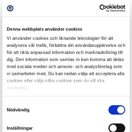
Årets försvarare
– Andreas Grankvist
Årets mittfältare
– Albin Ekdal
Årets forward
– Zlatan Ibrahimovic
Årets nykomling
– Kerim Mrabti
Årets tränare
– Janne Andersson (Fick priset i samband
Denna webbplats använder cookies
med Allsvenskans Stora Pris)
Vi använder cookies och liknande teknologier för att
analysera vår trafik, förbättra din användarupplevelse och
Diamantbollen
– Hedvig Lindahl
för att rikta anpassad information och marknadsföring till
Årets målvakt
– Hedvig Lindahl
dig. Den information som samlas in kan komma att delas
Årets försvarare
– Faith Ikidi
med sociala medier och annons- och analysföretag som
Årets mittfältare
– Caroline Seger
vi samarbeter med. Du kan nedan välja att acceptera alla
Årets forward
– Pernille Harder
cookies eller välja vilka cookies som du vill ska
Årets genombrott
– Stina Blackstenius
användas.
Damallsvenskans mest värdefulla spelare
– Pernille
Harder
Årets tränare
– Viktor Eriksson
Samtyckesval
Nödvändig
Årets skyttekung
: Emir Kujovic
Årets skyttedrottning
: Gaelle Enganamouit
Inställningar