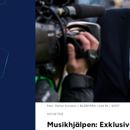
Foto: Petter Arvidson / BILDBYRÅN / kod PA / 92017
NYHETER
Musikhjälpen: Exklusiv 