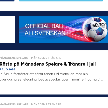
MÅNADENS SPELARE
MÅNADENS TRÄNARE
Rösta på Månadens Spelare & Tränare i juli
7 AUG 2026
IK Sirius fortsätter att sätta tonen i Allsvenskan med sin
överlägsna serieledning. Det avspeglas även i nomineringarna till…
MÅNADENS SPELARE
MÅNADENS TRÄNARE