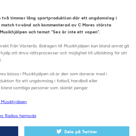
n två timmar lång sportproduktion där ett ungdomslag i
sin match tv-sänd och kommenterad av C Mores största
ll Musikhjälpen och temat ”Sex är inte ett vapen”.
irekt från Västerås. Bidragen till Musikhjälpen kan bland annat gå
ll hjälp att driva rättsprocesser och möjlighet till utbildning för att
t.
res bössa i Musikhjälpen så är den som donerar med i
uktion för ett ungdomslag i fotboll, handboll eller
 bland samtliga personer som skänkt pengar.
å Musikhjälpen
ges Radios hemsida
Dela på Twitter