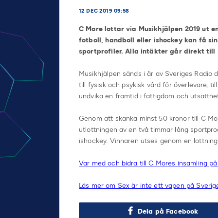
12 DEC 2019 09:58
C More lottar via Musikhjälpen 2019 ut e
fotboll, handboll eller ishockey kan få 
sportprofiler. Alla intäkter går direkt ti
Musikhjälpen sänds i år av Sveriges Radio d
till fysisk och psykisk vård för överlevare, ti
undvika en framtid i fattigdom och utsatthe
Genom att skänka minst 50 kronor till C Mo
utlottningen av en två timmar lång sportprod
ishockey. Vinnaren utses genom en lottning
Var med och bidra till C Mores insamling p
Läs mer om Sex är inte ett vapen på Sveri
Dela på Facebook