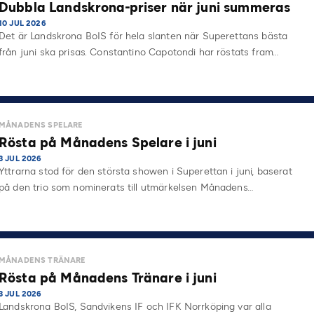
Dubbla Landskrona-priser när juni summeras
10 JUL 2026
Det är Landskrona BoIS för hela slanten när Superettans bästa
från juni ska prisas. Constantino Capotondi har röstats fram…
MÅNADENS SPELARE
Rösta på Månadens Spelare i juni
3 JUL 2026
Yttrarna stod för den största showen i Superettan i juni, baserat
på den trio som nominerats till utmärkelsen Månadens…
MÅNADENS TRÄNARE
Rösta på Månadens Tränare i juni
3 JUL 2026
Landskrona BoIS, Sandvikens IF och IFK Norrköping var alla