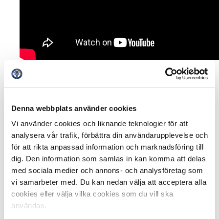
– Måluppfyllelsen ligger på 200% och vi täcker in hela
Sverige, från Trelleborg i söder och till Sundsvall i norr,
säger Karin Heri och fortsätter.
Denna webbplats använder cookies
Vi använder cookies och liknande teknologier för att
– Klubbarna har olika typer av innehåll i sina
analysera vår trafik, förbättra din användarupplevelse och
överenskommelser men alla är lika viktiga. Den
för att rikta anpassad information och marknadsföring till
gemensamma nämnaren är att göra gott och att ge
dig. Den information som samlas in kan komma att delas
tillbaka till sitt närområde. Klubben och
Arbetsförmedlingen verkar utifrån den lokala kontexten.
med sociala medier och annons- och analysföretag som
Inte bara genom Karriärdagar utan även exempelvis
vi samarbeter med. Du kan nedan välja att acceptera alla
genom Extratjänster i Sundsvall, Yrkesmatchen i Örebro
cookies eller välja vilka cookies som du vill ska
eller genom Öster i Samhället.
användas.