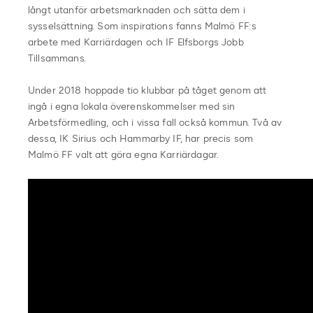
långt utanför arbetsmarknaden och sätta dem i
sysselsättning. Som inspirations fanns Malmö FF:s
arbete med Karriärdagen och IF Elfsborgs Jobb
Tillsammans.
Under 2018 hoppade tio klubbar på tåget genom att
ingå i egna lokala överenskommelser med sin
Arbetsförmedling, och i vissa fall också kommun. Två av
dessa, IK Sirius och Hammarby IF, har precis som
Malmö FF valt att göra egna Karriärdagar.