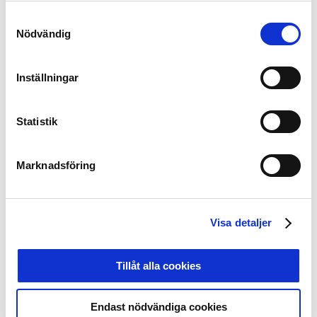
Samtyckesval
Nödvändig
Inställningar
Statistik
Marknadsföring
Arbetslösa och företagare värmer upp inför
fotbollsmatcherna under Malmö FF:s Karriärdag
Visa detaljer
Karriärdagarna hösten 2018:
Malmö FF: 86 ungdomar 42% tjejer (36) och 58% killar
Tillåt alla cookies
(50)
IK Sirius: 25 ungdomar 16% tjejer (4) och 84% ( 21) killar
Endast nödvändiga cookies
Hammarby IF: 82 ungdomar 16% (13) och 84% (69)