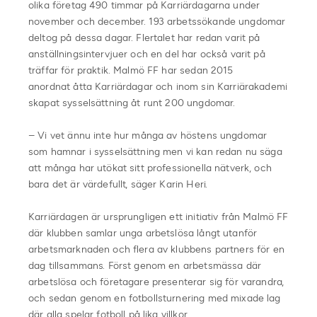
olika företag 490 timmar på Karriärdagarna under
november och december. 193 arbetssökande ungdomar
deltog på dessa dagar. Flertalet har redan varit på
anställningsintervjuer och en del har också varit på
träffar för praktik. Malmö FF har sedan 2015
anordnat åtta Karriärdagar och inom sin Karriärakademi
skapat sysselsättning åt runt 200 ungdomar.
– Vi vet ännu inte hur många av höstens ungdomar
som hamnar i sysselsättning men vi kan redan nu säga
att många har utökat sitt professionella nätverk, och
bara det är värdefullt, säger Karin Heri.
Karriärdagen är ursprungligen ett initiativ från Malmö FF
där klubben samlar unga arbetslösa långt utanför
arbetsmarknaden och flera av klubbens partners för en
dag tillsammans. Först genom en arbetsmässa där
arbetslösa och företagare presenterar sig för varandra,
och sedan genom en fotbollsturnering med mixade lag
där alla spelar fotboll på lika villkor.