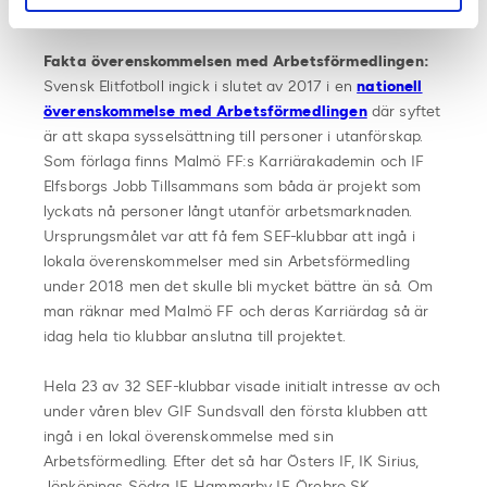
killar
Fakta överenskommelsen med Arbetsförmedlingen:
Svensk Elitfotboll ingick i slutet av 2017 i en
nationell
överenskommelse med Arbetsförmedlingen
där syftet
är att skapa sysselsättning till personer i utanförskap.
Som förlaga finns Malmö FF:s Karriärakademin och IF
Elfsborgs Jobb Tillsammans som båda är projekt som
lyckats nå personer långt utanför arbetsmarknaden.
Ursprungsmålet var att få fem SEF-klubbar att ingå i
lokala överenskommelser med sin Arbetsförmedling
under 2018 men det skulle bli mycket bättre än så. Om
man räknar med Malmö FF och deras Karriärdag så är
idag hela tio klubbar anslutna till projektet.
Hela 23 av 32 SEF-klubbar visade initialt intresse av och
under våren blev GIF Sundsvall den första klubben att
ingå i en lokal överenskommelse med sin
Arbetsförmedling. Efter det så har Östers IF, IK Sirius,
Jönköpings Södra IF, Hammarby IF, Örebro SK,