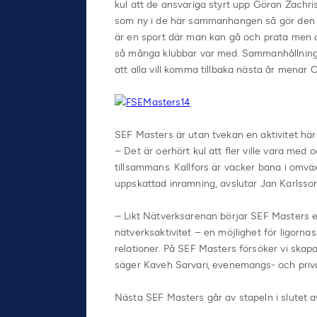
kul att de ansvariga styrt upp Göran Zachri
som ny i de här sammanhangen så gör den hä
är en sport där man kan gå och prata men o
så många klubbar var med. Sammanhållningen 
att alla vill komma tillbaka nästa år menar 
SEF Masters är utan tvekan en aktivitet här 
– Det är oerhört kul att fler ville vara med o
tillsammans. Kallfors är vacker bana i omväxl
uppskattad inramning, avslutar Jan Karlsson
– Likt Nätverksarenan börjar SEF Masters e
nätverksaktivitet – en möjlighet för ligorn
relationer. På SEF Masters försöker vi skapa
säger Kaveh Sarvari, evenemangs- och priva
Nästa SEF Masters går av stapeln i slutet a