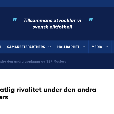
"
"
Tillsammans utvecklar vi
svensk elitfotboll
N
SAMARBETSPARTNERS
HÅLLBARHET
MEDIA
under den andra upplagan av SEF Masters
tlig rivalitet under den andra
ers