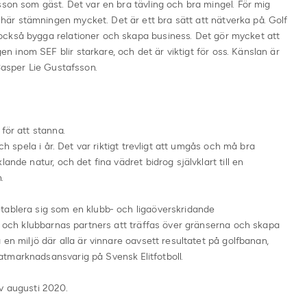
sson som gäst. Det var en bra tävling och bra mingel. För mig
r stämningen mycket. Det är ett bra sätt att nätverka på. Golf
ckså bygga relationer och skapa business. Det gör mycket att
inom SEF blir starkare, och det är viktigt för oss. Känslan är
Casper Lie Gustafsson.
för att stanna.
ch spela i år. Det var riktigt trevligt att umgås och må bra
ande natur, och det fina vädret bidrog självklart till en
.
tablera sig som en klubb- och ligaöverskridande
as och klubbarnas partners att träffas över gränserna och skapa
 en miljö där alla är vinnare oavsett resultatet på golfbanan,
tmarknadsansvarig på Svensk Elitfotboll.
v augusti 2020.