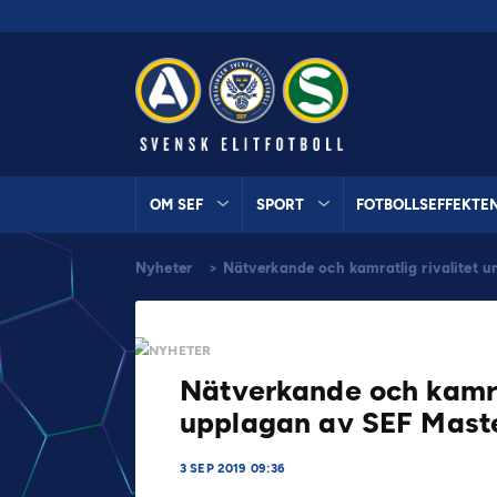
OM SEF
SPORT
FOTBOLLSEFFEKTE
Nyheter
>
Nätverkande och kamratlig rivalitet 
NYHETER
Nätverkande och kamra
upplagan av SEF Mast
3 SEP 2019 09:36