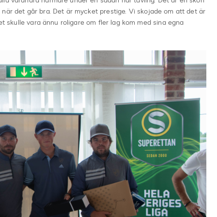
lla varandra närmare under en sådan här tävling. Det är en skön
när det går bra. Det är mycket prestige. Vi skojade om att det är
Det skulle vara ännu roligare om fler lag kom med sina egna