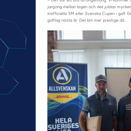
– Det var ett bra arrangemang. Vi kommer a
jargong mellan lagen och det jublas mycket 
inofficiella SM eller Svenska Cupen i golf. 
golflag nästa år. Det blir mer prestige då.