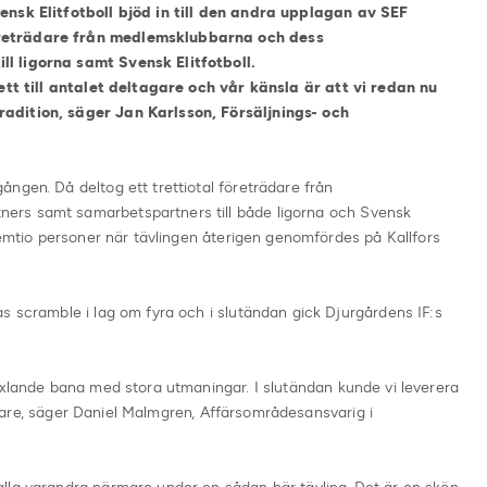
ensk Elitfotboll bjöd in till den andra upplagan av SEF
reträdare från medlemsklubbarna och dess
l ligorna samt Svensk Elitfotboll.
sett till antalet deltagare och vår känsla är att vi redan nu
adition, säger Jan Karlsson, Försäljnings- och
ngen. Då deltog ett trettiotal företrädare från
ers samt samarbetspartners till både ligorna och Svensk
 femtio personer när tävlingen återigen genomfördes på Kallfors
s scramble i lag om fyra och i slutändan gick Djurgårdens IF:s
äxlande bana med stora utmaningar. I slutändan kunde vi leverera
oligare, säger Daniel Malmgren, Affärsområdesansvarig i