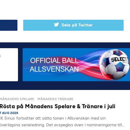
Dela på Twitter
MÅNADENS SPELARE
MÅNADENS TRÄNARE
Rösta på Månadens Spelare & Tränare i juli
7 AUG 2026
IK Sirius fortsätter att sätta tonen i Allsvenskan med sin
överlägsna serieledning. Det avspeglas även i nomineringarna till…