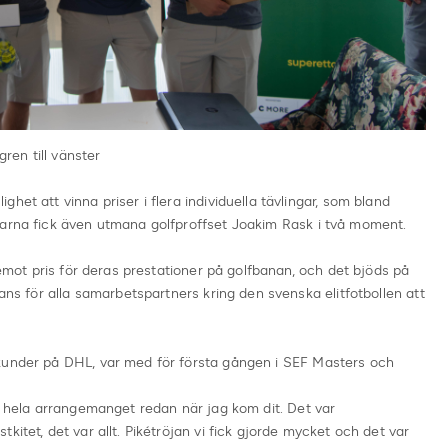
en till vänster
het att vinna priser i flera individuella tävlingar, som bland
garna fick även utmana golfproffset Joakim Rask i två moment.
a emot pris för deras prestationer på golfbanan, och det bjöds på
hans för alla samarbetspartners kring den svenska elitfotbollen att
kunder på DHL, var med för första gången i SEF Masters och
av hela arrangemanget redan när jag kom dit. Det var
kitet, det var allt. Pikétröjan vi fick gjorde mycket och det var