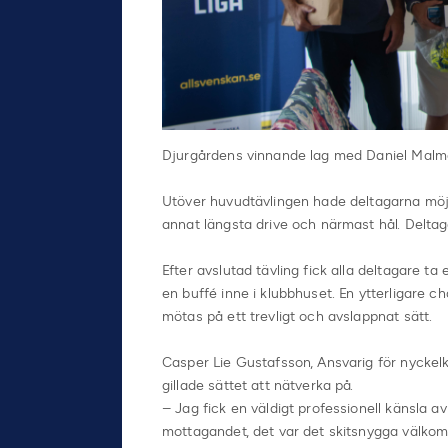
Djurgårdens vinnande lag med Daniel Malmgr
Utöver huvudtävlingen hade deltagarna möjlig
annat längsta drive och närmast hål. Delta
Efter avslutad tävling fick alla deltagare t
en buffé inne i klubbhuset. En ytterligare c
mötas på ett trevligt och avslappnat sätt.
Casper Lie Gustafsson, Ansvarig för nyckel
gillade sättet att nätverka på.
– Jag fick en väldigt professionell känsla 
mottagandet, det var det skitsnygga välkomst