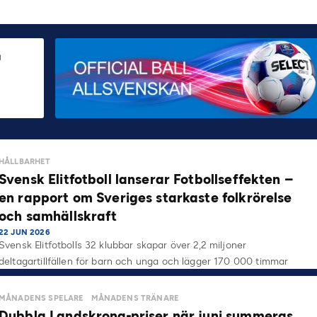
HÅLLBARHET
Svensk Elitfotboll lanserar Fotbollseffekten –
en rapport om Sveriges starkaste folkrörelse
och samhällskraft
22 JUN 2026
Svensk Elitfotbolls 32 klubbar skapar över 2,2 miljoner
deltagartillfällen för barn och unga och lägger 170 000 timmar
på…
MÅNADENS SPELARE
MÅNADENS TRÄNARE
Dubbla Landskrona-priser när juni summeras