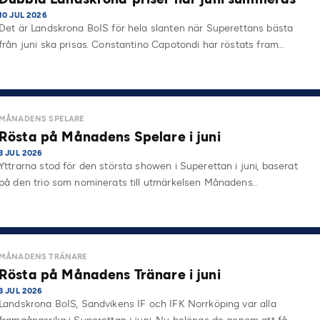
10 JUL 2026
Det är Landskrona BoIS för hela slanten när Superettans bästa
från juni ska prisas. Constantino Capotondi har röstats fram…
MÅNADENS SPELARE
Rösta på Månadens Spelare i juni
3 JUL 2026
Yttrarna stod för den största showen i Superettan i juni, baserat
på den trio som nominerats till utmärkelsen Månadens…
MÅNADENS TRÄNARE
Rösta på Månadens Tränare i juni
3 JUL 2026
Landskrona BoIS, Sandvikens IF och IFK Norrköping var alla