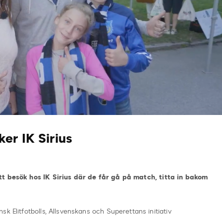
er IK Sirius
tt besök hos IK Sirius där de får gå på match, titta in bakom
k Elitfotbolls, Allsvenskans och Superettans initiativ