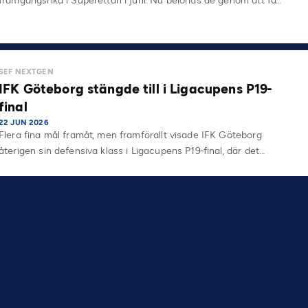
framgångsrika i Superettan i juni. Nu belönas de genom att få…
SEF NEXTGEN
IFK Göteborg stängde till i Ligacupens P19-
final
22 JUN 2026
Flera fina mål framåt, men framförallt visade IFK Göteborg
återigen sin defensiva klass i Ligacupens P19-final, där det…