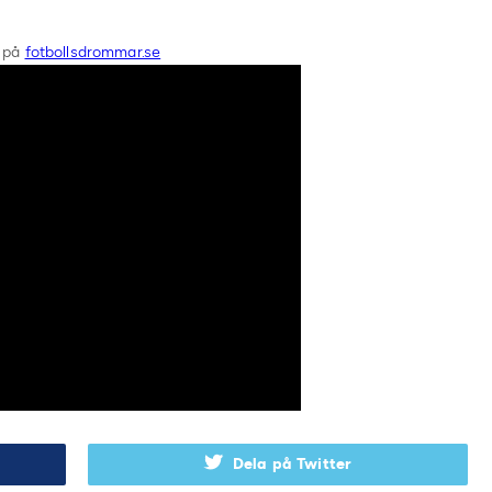
r på
fotbollsdrommar.se
Dela på Twitter