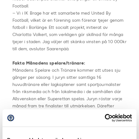
Football.
– Vi i IK Brage har ett samarbete med United By
Football, vilket är en förening som förenar tjejer genom
fotboll i Borlänge. Ett socialt projekt, initierat av
Charlotta Volkert, som verkligen gör skillnad för många
tjejer i staden. Jag väljer att skänka vinsten på 10 000kr
till dem, avslutar Saarenpää.
Fakta Månadens spelare/tränare:
Månadens Spelare och Tränare kommer att utses sju
gånger per säsong. I juryn sitter samtliga 16
huvudtränare eller lagkaptener samt sportjournalister
från riksmedia och från lokalmedia i de samhällen där
Allsvenskan eller Superettan spelas. Juryn röstar varje
månad fram tre finalister till utmärkelsen. Därefter
får supportrar möjlighet att rösta fram vilken av de tre
finalisterna som de anser ska vinna. En totalsumma
räknas sedan samman där media, lagkaptener och
supportrar står för varsin tredjedel och en vinnare