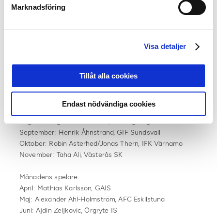
Marknadsföring
Augusti: Alexander Milosevic, AIK
September: Hjalmar Ekdal, Djurgårdens IF
Oktober: Carljohan Eriksson, Mjällby AIF
November: Nabil Bahoui, AIK
Visa detaljer
Alla vinnare Superettan 2021:
Tillåt alla cookies
Månadens tränare:
April: Stefan Jacobsson, GAIS
Maj: Robin Asterhed/Jonas Thern, IFK Värnamo
Endast nödvändiga cookies
Juni: Billy Magnusson, Landskrona BoIS
Augusti: Jörgen Lennartsson, Helsingborgs IF
September: Henrik Åhnstrand, GIF Sundsvall
Oktober: Robin Asterhed/Jonas Thern, IFK Värnamo
November: Taha Ali, Västerås SK
Månadens spelare:
April: Mathias Karlsson, GAIS
Maj: Alexander Ahl-Holmström, AFC Eskilstuna
Juni: Ajdin Zeljkovic, Örgryte IS