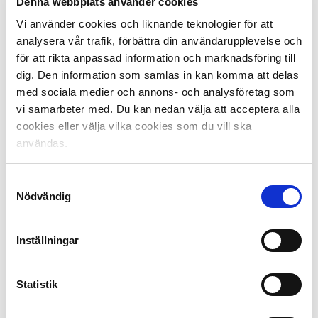
Denna webbplats använder cookies
utses.
Vi använder cookies och liknande teknologier för att
Varje vinnare får 10 000 kronor från elitfotbollens
analysera vår trafik, förbättra din användarupplevelse och
huvudsponsor Unibet, att skänka till ett
för att rikta anpassad information och marknadsföring till
samhällsengagemang i klubben.
dig. Den information som samlas in kan komma att delas
med sociala medier och annons- och analysföretag som
Alla vinnare i Allsvenskan 2021:
vi samarbeter med. Du kan nedan välja att acceptera alla
Månandes tränare:
cookies eller välja vilka cookies som du vill ska
April: Kim Bergstrand/Thomas Lagerlöf, Djurgårdens IF
användas.
Maj: Henrik Rydström, Kalmar FF
Juli: Per-Mathias Högmo, BK Häcken
Samtyckesval
Augusti: Bartosz Grzelak, AIK
Nödvändig
September: Henrik Rydström, Kalmar FF
Oktober: Mikael Stahre, IFK Göteborg
November: Bartosz Grzelak, AIK
Inställningar
Månadens spelare:
April: Aslak Fonn Witry, Djurgårdens IF
Statistik
Maj: Victor Edvardsen, Degerfors IF
Juli: Magnus Eriksson, Djurgårdens IF