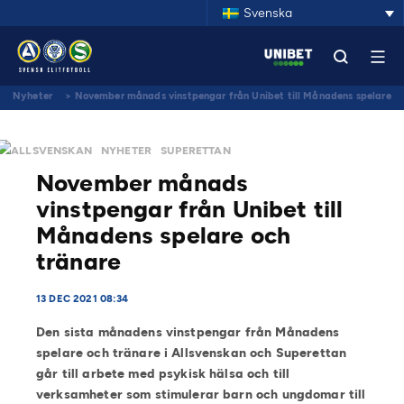
Svenska
Nyheter
>
November månads vinstpengar från Unibet till Månadens spelare
och tränare
ALLSVENSKAN
NYHETER
SUPERETTAN
November månads
vinstpengar från Unibet till
Månadens spelare och
tränare
13 DEC 2021 08:34
Den sista månadens vinstpengar från Månadens
spelare och tränare i Allsvenskan och Superettan
går till arbete med psykisk hälsa och till
verksamheter som stimulerar barn och ungdomar till