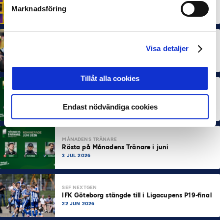
rapport om Sveriges starkaste folkrörelse och
Marknadsföring
samhällskraft
22 JUN 2026
MÅNADENS SPELARE
MÅNADENS TRÄNARE
Visa detaljer
Dubbla Landskrona-priser när juni summeras
10 JUL 2026
Tillåt alla cookies
MÅNADENS SPELARE
Rösta på Månadens Spelare i juni
Endast nödvändiga cookies
3 JUL 2026
MÅNADENS TRÄNARE
Rösta på Månadens Tränare i juni
3 JUL 2026
SEF NEXTGEN
IFK Göteborg stängde till i Ligacupens P19-final
22 JUN 2026