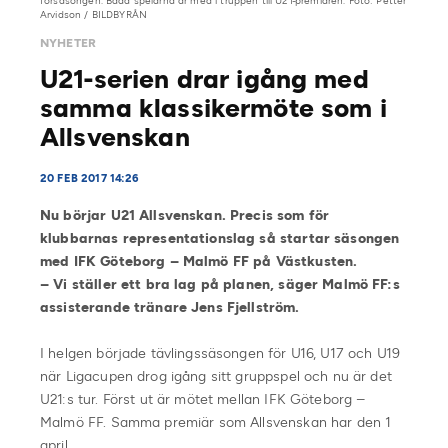
försäsongen. Båda spelarna är med i truppen till U21-premiären. Foto: Petter
Arvidson / BILDBYRÅN
NYHETER
U21-serien drar igång med
samma klassikermöte som i
Allsvenskan
20 FEB 2017 14:26
Nu börjar U21 Allsvenskan. Precis som för
klubbarnas representationslag så startar säsongen
med IFK Göteborg – Malmö FF på Västkusten.
– Vi ställer ett bra lag på planen, säger Malmö FF:s
assisterande tränare Jens Fjellström.
I helgen började tävlingssäsongen för U16, U17 och U19
när Ligacupen drog igång sitt gruppspel och nu är det
U21:s tur. Först ut är mötet mellan IFK Göteborg –
Malmö FF. Samma premiär som Allsvenskan har den 1
april.