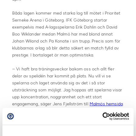
Båda lagen kommer med starka lag till mötet i Prioritet
Serneke Arena i Göteborg. IFK Göteborg startar
exempelvis med A-lagsspelarna Erik Dahlin och David
Boo Wiklander medan Malmö har med bland annat
Johan Wiland och Pa Konate i sin trupp. Precis som för
klubbarnas a-lag så blir detta säkert en match fylld av
prestige. I bortalaget är man optimistiska.
– Vi haft bra träningsveckor bakom oss och allt fler
delar av spelidén har kommit på plats. Nu vill vi se
spelarna och laget använda sig av det i så stor
utsträckning som möjligt. Jag hoppas att spelarna visar
upp koncentration, noggrannhet och ett stort
engagemang, säger Jens Fjellström till
Malmös hemsida
.
Övriga matcher i den södra U21 Allsvenskan startar om
en vecka med den norra serien inleds imorgon den 21
februari med mötet Hammarby – Sirius.