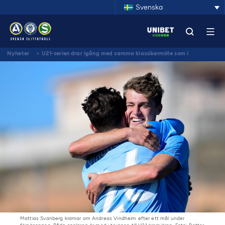
Svenska
Nyheter
>
U21-serien drar igång med samma klassikermöte som i
Allsvenskan
Mattias Svanberg kramar om Andreas Vindheim efter ett mål under