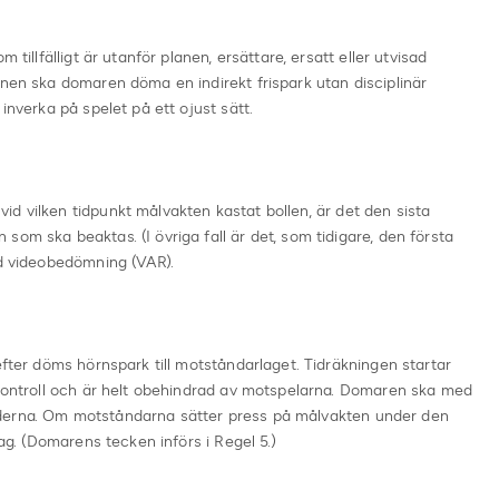
 tillfälligt är utanför planen, ersättare, ersatt eller utvisad
anen ska domaren döma en indirekt frispark utan disciplinär
inverka på spelet på ett ojust sätt.
d vilken tidpunkt målvakten kastat bollen, är det den sista
om ska beaktas. (I övriga fall är det, som tidigare, den första
id videobedömning (VAR).
efter döms hörnspark till motståndarlaget. Tidräkningen startar
 kontroll och är helt obehindrad av motspelarna. Domaren ska med
derna. Om motståndarna sätter press på målvakten under den
lag. (Domarens tecken införs i Regel 5.)