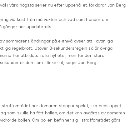
l i våra högsta serier nu efter uppehållet, förklarar Jan Berg.
mning vid kast från målvakten och vad som händer om
vå gånger har uppdaterats.
av sommarens ändringar på elitnivå avser att i ovanliga
iktliga regelbrott. Utöver 8-sekundersregeln så är övriga
marna har utbildats i alla nyheter, men för den stora
 sekunder är den som sticker ut, säger Jan Berg.
ör straffområdet när domaren stoppar spelet, ska nedsläppet
det lag som skulle ha fått bollen, om det kan avgöras av domaren.
 vidrörde bollen. Om bollen befinner sig i straffområdet görs