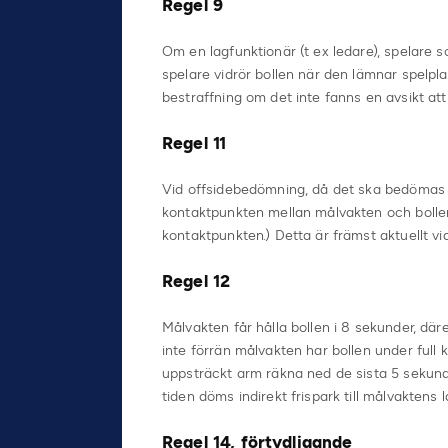
Regel 9
Om en lagfunktionär (t ex ledare), spelare som
spelare vidrör bollen när den lämnar spelpl
bestraffning om det inte fanns en avsikt att 
Regel 11
Vid offsidebedömning, då det ska bedömas vi
kontaktpunkten mellan målvakten och bollen s
kontaktpunkten.) Detta är främst aktuellt v
Regel 12
Målvakten får hålla bollen i 8 sekunder, där
inte förrän målvakten har bollen under full
uppsträckt arm räkna ned de sista 5 sekun
tiden döms indirekt frispark till målvaktens 
Regel 14, förtydligande