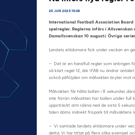
26 JUN 2025 15:08
International Football Association Board
spelregler. Reglerna införs i Allsvenskan 
Damallsvenskan 10 augusti. Övriga serier
Landets elitdomare fick under veckan en ge
– Det är en handfull regler som antingen för
så klart regel 12, där IFAB nu ändrar antal
också påföljden om målvakten bryter mot re
Målvakten får hålla bollen i 8 sekunder, där
inte förrän målvakten har bollen under full
uppsträckt arm räkna ned de sista 5 sekun
tiden döms indirekt frispark till målvaktens l
– Vi samlade landets elitdomare under vecka
detta. Vi har tittat på flera olika exempel 