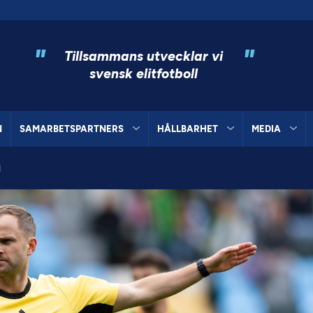
"
"
Tillsammans utvecklar vi
svensk elitfotboll
N
SAMARBETSPARTNERS
HÅLLBARHET
MEDIA
l