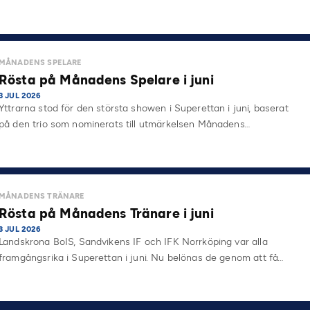
MÅNADENS SPELARE
Rösta på Månadens Spelare i juni
3 JUL 2026
Yttrarna stod för den största showen i Superettan i juni, baserat
på den trio som nominerats till utmärkelsen Månadens…
MÅNADENS TRÄNARE
Rösta på Månadens Tränare i juni
3 JUL 2026
Landskrona BoIS, Sandvikens IF och IFK Norrköping var alla
framgångsrika i Superettan i juni. Nu belönas de genom att få…