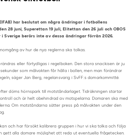
 (IFAB) har beslutat om några ändringar i fotbollens
den 28 juni, Superettan 19 juli, Elitettan den 26 juli och OBOS
 i Sverige berörs inte av dessa ändringar förrän 2026.
nomgång av hur de nya reglerna ska tolkas.
ändras eller förtydligas i regelboken. Den stora snackisen är ju
et sekunder som målvakten får hålla i bollen, men man förändrar
geln, säger Jan Berg, regelansvarig i SvFF:s domarkommitté.
efter döms hörnspark till motståndarlaget. Tidräkningen startar
 kontroll och är helt obehindrad av motspelarna. Domaren ska med
derna. Om motståndarna sätter press på målvakten under den
ag.
n och har försökt kalibrera gruppen i hur vi ska tolka och följa
och gett alla domare möjlighet att reda ut eventuella frågetecken.