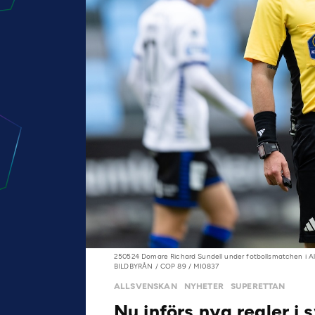
250524 Domare Richard Sundell under fotbollsmatchen i Al
BILDBYRÅN / COP 89 / MI0837
ALLSVENSKAN
NYHETER
SUPERETTAN
Nu införs nya regler i s