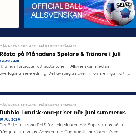
MÅNADENS SPELARE
MÅNADENS TRÄNARE
Rösta på Månadens Spelare & Tränare i juli
7 AUG 2026
IK Sirius fortsätter att sätta tonen i Allsvenskan med sin
överlägsna serieledning. Det avspeglas även i nomineringarna till…
MÅNADENS SPELARE
MÅNADENS TRÄNARE
Dubbla Landskrona-priser när juni summeras
10 JUL 2026
Det är Landskrona BoIS för hela slanten när Superettans bästa
från juni ska prisas. Constantino Capotondi har röstats fram…