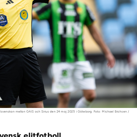
lsvenskan mellan GAIS och Sirius den 24 maj 2025 i Göteborg. Foto: Michael Erichsen /
vensk elitfotboll