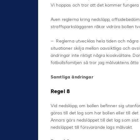
Vi hoppas och tror att det kommer fungera vä
Även reglerna kring nedsläpp, offsidebedö
straffsparksläggaren råkar vidröra bollen t
– Reglerna utvecklas hela tiden och några 
situationer skilja mellan oavsiktliga och avs
ändringar inte riktigt några kioskvältare. Do
fotbollsfamiljen så tror jag målvaktens åtta
Samtliga ändringar
Regel 8
Vid nedsläpp, om bollen befinner sig utanf
göras till det lag som har bollen eller till 
Annars görs nedsläppet till det lag som sist
nedsläppet till försvarande lags målvakt.