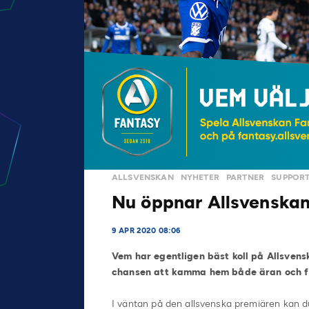
ALLSVENSKAN
NYHETER
PARTNER
SUPPOR
Nu öppnar Allsvenska
9 APR 2020 08:06
Vem har egentligen bäst koll på Allsven
chansen att kamma hem både äran och fi
I väntan på den allsvenska premiären kan du