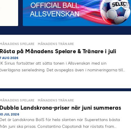
MÅNADENS SPELARE
MÅNADENS TRÄNARE
Rösta på Månadens Spelare & Tränare i juli
7 AUG 2026
IK Sirius fortsätter att sätta tonen i Allsvenskan med sin
överlägsna serieledning. Det avspeglas även i nomineringarna till…
MÅNADENS SPELARE
MÅNADENS TRÄNARE
Dubbla Landskrona-priser när juni summeras
10 JUL 2026
Det är Landskrona BoIS för hela slanten när Superettans bästa
från juni ska prisas. Constantino Capotondi har röstats fram…