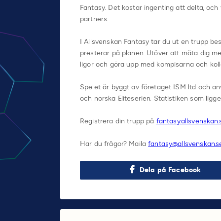
Fantasy. Det kostar ingenting att delta, oc
partners.
I Allsvenskan Fantasy tar du ut en trupp be
presterar på planen. Utöver att mäta dig med
ligor och göra upp med kompisarna och koll
Spelet är byggt av företaget ISM ltd och 
och norska Eliteserien. Statistiken som ligge
Registrera din trupp på
fantasy.allsvenskan.
Har du frågor? Maila
fantasy@allsvenskan.s
Dela på Facebook