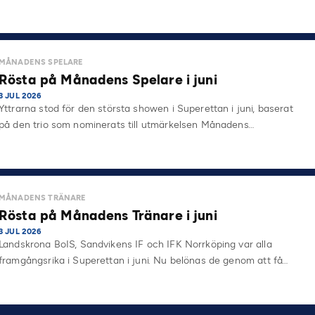
MÅNADENS SPELARE
Rösta på Månadens Spelare i juni
3 JUL 2026
Yttrarna stod för den största showen i Superettan i juni, baserat
på den trio som nominerats till utmärkelsen Månadens…
MÅNADENS TRÄNARE
Rösta på Månadens Tränare i juni
3 JUL 2026
Landskrona BoIS, Sandvikens IF och IFK Norrköping var alla
framgångsrika i Superettan i juni. Nu belönas de genom att få…