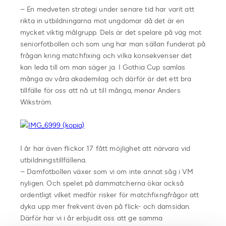
– En medveten strategi under senare tid har varit att
rikta in utbildningarna mot ungdomar då det är en
mycket viktig målgrupp. Dels är det spelare på väg mot
seniorfotbollen och som ung har man sällan funderat på
frågan kring matchfixing och vilka konsekvenser det
kan leda till om man säger ja. I Gothia Cup samlas
många av våra akademilag och därför är det ett bra
tillfälle för oss att nå ut till många, menar Anders
Wikström.
I år har även flickor 17 fått möjlighet att närvara vid
utbildningstillfällena.
– Damfotbollen växer som vi om inte annat såg i VM
nyligen. Och spelet på dammatcherna ökar också
ordentligt vilket medför risker för matchfixngfrågor att
dyka upp mer frekvent även på flick- och damsidan.
Därför har vi i år erbjudit oss att ge samma