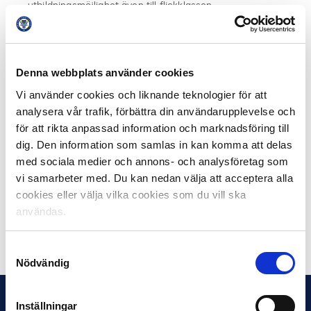
utbildningsmöjlighet även till flickklassen.
Östersunds P17-lag var några som fick ta del av den
nya utbildningen.
– Det är bra att vi får höra om farorna med
Denna webbplats använder cookies
matchfixning redan nu. Det är sådant man känner till
Vi använder cookies och liknande teknologier för att
men kanske inte tror ska finnas nära en själv. Det är bra
analysera vår trafik, förbättra din användarupplevelse och
vi får sitta i grupper och prata om det, säger spelarna i
för att rikta anpassad information och marknadsföring till
ÖFK.
dig. Den information som samlas in kan komma att delas
med sociala medier och annons- och analysföretag som
Den viktigaste lärdomen som spelarna tar med sig från
vi samarbeter med. Du kan nedan välja att acceptera alla
timmen med Anders Wikström är säg nej, anmäl och
cookies eller välja vilka cookies som du vill ska
spela inte på egen match eller liga.
användas.
Dela på Facebook
Dela på Twitter
Samtyckesval
Nödvändig
Inställningar