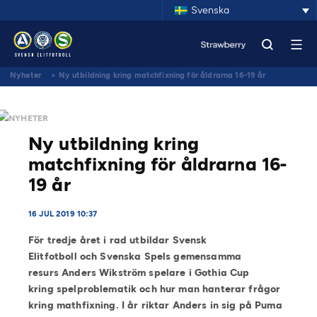
Svenska
Nyheter
>
Ny utbildning kring matchfixning för åldrarna 16-19 år
NYHETER
Ny utbildning kring
matchfixning för åldrarna 16-
19 år
16 JUL 2019 10:37
För tredje året i rad utbildar Svensk
Elitfotboll och Svenska Spels gemensamma
resurs Anders Wikström spelare i Gothia Cup
kring spelproblematik och hur man hanterar frågor
kring mathfixning. I år riktar Anders in sig på Puma