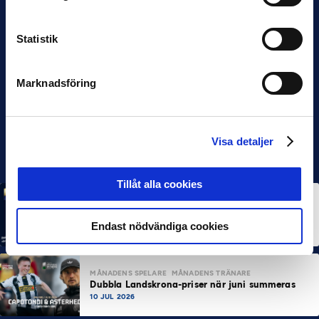
Statistik
Marknadsföring
Visa detaljer
Tillåt alla cookies
MÅNADENS SPELARE
MÅNADENS TRÄNARE
Rösta på Månadens Spelare & Tränare i juli
Endast nödvändiga cookies
7 AUG 2026
MÅNADENS SPELARE
MÅNADENS TRÄNARE
Dubbla Landskrona-priser när juni summeras
10 JUL 2026