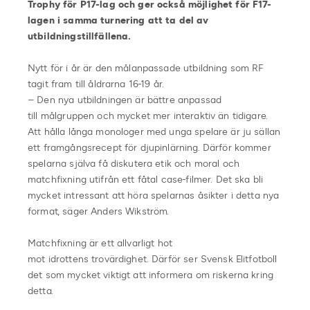
Trophy för P17-lag och ger också möjlighet för F17-
lagen i samma turnering att ta del av
utbildningstillfällena.
Nytt för i år är den målanpassade utbildning som RF
tagit fram till åldrarna 16-19 år.
– Den nya utbildningen är bättre anpassad
till målgruppen och mycket mer interaktiv än tidigare.
Att hålla långa monologer med unga spelare är ju sällan
ett framgångsrecept för djupinlärning. Därför kommer
spelarna själva få diskutera etik och moral och
matchfixning utifrån ett fåtal case-filmer. Det ska bli
mycket intressant att höra spelarnas åsikter i detta nya
format, säger Anders Wikström.
Matchfixning är ett allvarligt hot
mot idrottens trovärdighet. Därför ser Svensk Elitfotboll
det som mycket viktigt att informera om riskerna kring
detta.