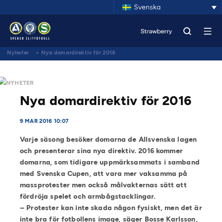
Svenska
Nyheter
>
Nya domardirektiv för 2016
NYHETER
Nya domardirektiv för 2016
9 MAR 2016 10:07
Varje säsong besöker domarna de Allsvenska lagen
och presenterar sina nya direktiv. 2016 kommer
domarna, som tidigare uppmärksammats i samband
med Svenska Cupen, att vara mer vaksamma på
massprotester men också målvakternas sätt att
fördröja spelet och armbågstacklingar.
– Protester kan inte skada någon fysiskt, men det är
inte bra för fotbollens image, säger Bosse Karlsson,