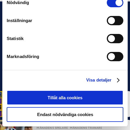
Nödvändig
Inställningar
Statistik
Marknadsföring
Visa detaljer
Tillåt alla cookies
HÅLLBARHET
Svensk Elitfotboll lanserar Fotbollseffekten – en
rapport om Sveriges starkaste folkrörelse och
samhällskraft
22 JUN 2026
Endast nödvändiga cookies
MÅNADENS SPELARE
MÅNADENS TRÄNARE