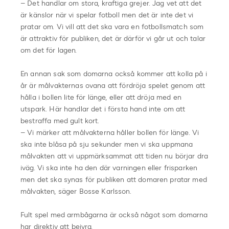
– Det handlar om stora, kraftiga grejer. Jag vet att det
är känslor när vi spelar fotboll men det är inte det vi
pratar om. Vi vill att det ska vara en fotbollsmatch som
är attraktiv för publiken, det är därför vi går ut och talar
om det för lagen.
En annan sak som domarna också kommer att kolla på i
år är målvakternas ovana att fördröja spelet genom att
hålla i bollen lite för länge, eller att dröja med en
utspark. Här handlar det i första hand inte om att
bestraffa med gult kort.
– Vi märker att målvakterna håller bollen för länge. Vi
ska inte blåsa på sju sekunder men vi ska uppmana
målvakten att vi uppmärksammat att tiden nu börjar dra
iväg. Vi ska inte ha den där varningen eller frisparken
men det ska synas för publiken att domaren pratar med
målvakten, säger Bosse Karlsson.
Fult spel med armbågarna är också något som domarna
har direktiv att beivra.