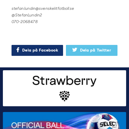
stefan.lundin@svenskelitfotboll.se
@StefanLundin2
070-2068478
Dela på Facebook
Dela på Twitter