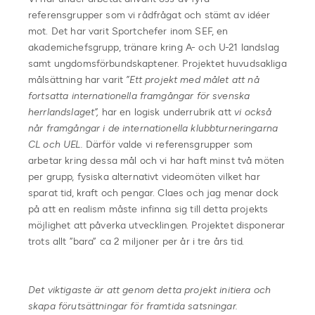
referensgrupper som vi rådfrågat och stämt av idéer
mot. Det har varit Sportchefer inom SEF, en
akademichefsgrupp, tränare kring A- och U-21 landslag
samt ungdomsförbundskaptener. Projektet huvudsakliga
målsättning har varit
”Ett projekt med målet att nå
fortsatta internationella framgångar för svenska
herrlandslaget”,
har en logisk underrubrik att
vi också
når framgångar i de internationella klubbturneringarna
CL och UEL.
Därför valde vi referensgrupper som
arbetar kring dessa mål och vi har haft minst två möten
per grupp, fysiska alternativt videomöten vilket har
sparat tid, kraft och pengar. Claes och jag menar dock
på att en realism måste infinna sig till detta projekts
möjlighet att påverka utvecklingen. Projektet disponerar
trots allt ”bara” ca 2 miljoner per år i tre års tid.
Det viktigaste är att genom detta projekt initiera och
skapa förutsättningar för framtida satsningar.