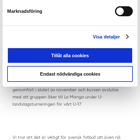
våra elittränare och utbytt erfarenheter. Vi har därför
avsatt medel till en förstärkning av denna verksamhet,
Marknadsföring
men kommer att under januari presentera ett lite annat
upplägg än tidigare. Våra elittränare kommer att
erbjudas besöka spännande miljöer i fotbolls Europa
Visa detaljer
gentemot att besöket redovisas för oss övriga i slutet
av året.
Tillåt alla cookies
Vi har också identifierat ett stort behov ett förbättrat
användandet av tekniska hjälpmedel för feedback till
Endast nödvändiga cookies
spelare. Därför är redan en kurs med 17 deltagare igång
kring ”digital Matchanalys”. Ett kurstillfälle är redan
genomfört i slutet av november och kursen avslutas
med att gruppen åker till La Manga under U-
landslagsturneringen för vårt U-17.
Vi tror att det är viktigt för svensk fotboll att även nå