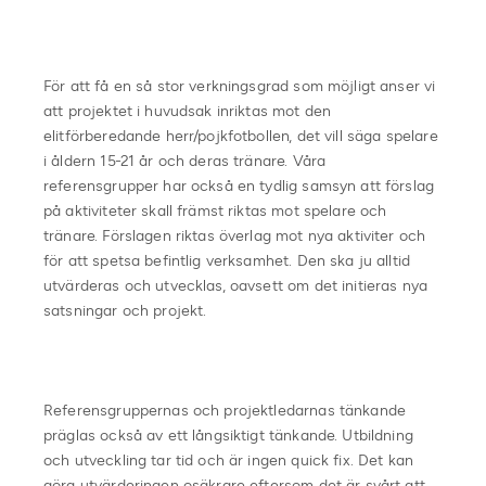
För att få en så stor verkningsgrad som möjligt anser vi
att projektet i huvudsak inriktas mot den
elitförberedande herr/pojkfotbollen, det vill säga spelare
i åldern 15-21 år och deras tränare. Våra
referensgrupper har också en tydlig samsyn att förslag
på aktiviteter skall främst riktas mot spelare och
tränare. Förslagen riktas överlag mot nya aktiviter och
för att spetsa befintlig verksamhet. Den ska ju alltid
utvärderas och utvecklas, oavsett om det initieras nya
satsningar och projekt.
Referensgruppernas och projektledarnas tänkande
präglas också av ett långsiktigt tänkande. Utbildning
och utveckling tar tid och är ingen quick fix. Det kan
göra utvärderingen osäkrare eftersom det är svårt att