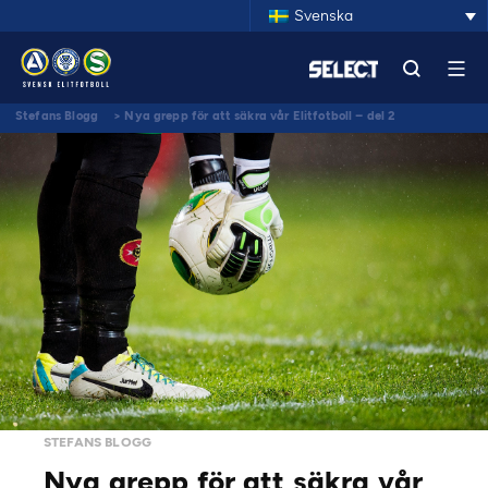
Svenska
Stefans Blogg
>
Nya grepp för att säkra vår Elitfotboll – del 2
STEFANS BLOGG
Nya grepp för att säkra vår