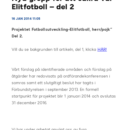
Elitfotboll – del 2
16 JAN 2014 11:05
Projektet Fotbollsutveckling-Elitfotboll, herr/pojk”
Del 2.
Vill du se bakgrunden till artikeln, del 1, klicka
HÄR!
Vårt förslag på identifierade områden och förslag på
åtgärder har redovisats på ordförandekonferensen i
somras samt ett slutgiltigt beslut har tagits i
Förbundstyrelsen i september 2013. En formell
startpunkt för projektet blir 1 januari 2014 och avslutas
31 december 2016.
Vi har under arbetat använt oss av fyra