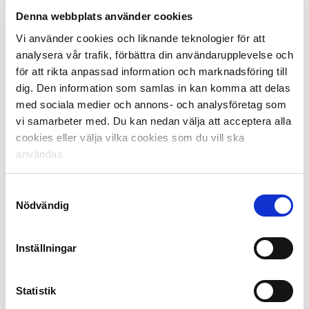
deras framgång är att de gett fler spelare en chans att
Denna webbplats använder cookies
bli landslagsspelare.
Vi använder cookies och liknande teknologier för att
I skapandet av starkare spelare är ett delprojekt redan i
analysera vår trafik, förbättra din användarupplevelse och
avslutningsfasen, nämligen en kartläggning av
för att rikta anpassad information och marknadsföring till
kostvanor och mätning av fettprocent av de allsvenska
dig. Den information som samlas in kan komma att delas
spelarna. Den har kompletterats med att över 50
med sociala medier och annons- och analysföretag som
spelare i 17-årskullen som samlats på Bosön
vi samarbeter med. Du kan nedan välja att acceptera alla
genomförde testerna. Ansvarig för testerna har varit A-
cookies eller välja vilka cookies som du vill ska
landslagets kostansvarige Henning Svendsen och hans
användas.
samarbetspartner Ulf Ståhle. Slutresultat kommer att
presenteras under våren.
Samtyckesval
Vi planerar också att skapa en Football Fitness studie
Nödvändig
under 2014.
Inställningar
Inom svensk elitfotboll har vi till skillnad från egentligen
Statistik
övriga Europa, under en lång tid regelbundet samlat