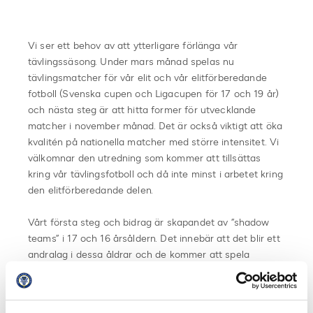
Vi ser ett behov av att ytterligare förlänga vår
tävlingssäsong. Under mars månad spelas nu
tävlingsmatcher för vår elit och vår elitförberedande
fotboll (Svenska cupen och Ligacupen för 17 och 19 år)
och nästa steg är att hitta former för utvecklande
matcher i november månad. Det är också viktigt att öka
kvalitén på nationella matcher med större intensitet. Vi
välkomnar den utredning som kommer att tillsättas
kring vår tävlingsfotboll och då inte minst i arbetet kring
den elitförberedande delen.
Vårt första steg och bidrag är skapandet av ”shadow
teams” i 17 och 16 årsåldern. Det innebär att det blir ett
andralag i dessa åldrar och de kommer att spela
landskamper mot Belgien i april och maj. Belgien har på
senare tid uppmärksammats för sin förmåga att få fram
starka spelare och de menar att en viktig pusselbit i