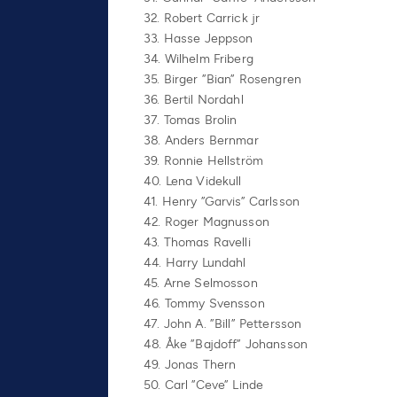
32. Robert Carrick jr
33. Hasse Jeppson
34. Wilhelm Friberg
35. Birger ”Bian” Rosengren
36. Bertil Nordahl
37. Tomas Brolin
38. Anders Bernmar
39. Ronnie Hellström
40. Lena Videkull
41. Henry ”Garvis” Carlsson
42. Roger Magnusson
43. Thomas Ravelli
44. Harry Lundahl
45. Arne Selmosson
46. Tommy Svensson
47. John A. ”Bill” Pettersson
48. Åke ”Bajdoff” Johansson
49. Jonas Thern
50. Carl ”Ceve” Linde