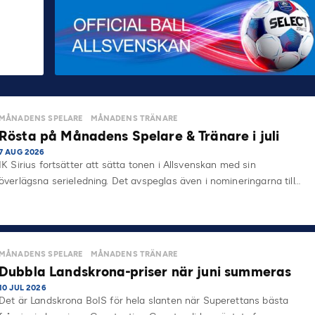
MÅNADENS SPELARE
MÅNADENS TRÄNARE
Rösta på Månadens Spelare & Tränare i juli
7 AUG 2026
IK Sirius fortsätter att sätta tonen i Allsvenskan med sin
överlägsna serieledning. Det avspeglas även i nomineringarna till…
MÅNADENS SPELARE
MÅNADENS TRÄNARE
Dubbla Landskrona-priser när juni summeras
10 JUL 2026
Det är Landskrona BoIS för hela slanten när Superettans bästa