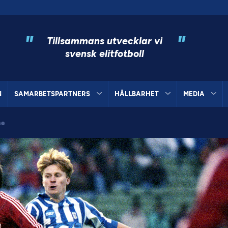
"
"
Tillsammans utvecklar vi
svensk elitfotboll
N
SAMARBETSPARTNERS
HÅLLBARHET
MEDIA
me