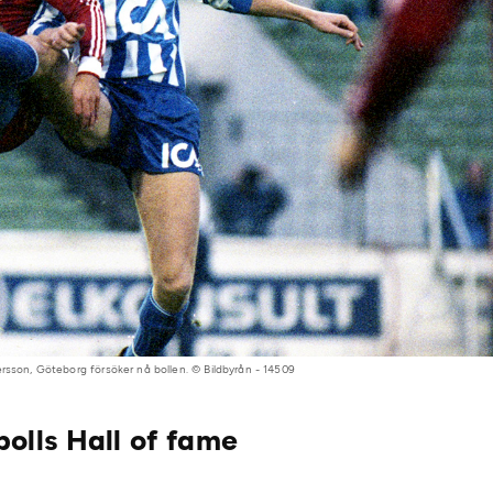
rsson, Göteborg försöker nå bollen. © Bildbyrån - 14509
olls Hall of fame