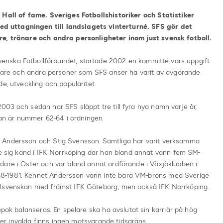
 Hall of fame. Sveriges Fotbollshistoriker och Statistiker
 uttagningen till landslagets vinterturné. SFS gör det
re, tränare och andra personligheter inom just svensk fotboll.
 Svenska Fotbollförbundet,
startade 2002 en kommitté vars uppgift
ränare och andra personer som SFS anser ha varit av avgörande
e, utveckling och popularitet.
03 och sedan har SFS släppt tre till fyra nya namn varje år,
stan är nummer 62-64 i ordningen.
 Andersson och Stig Svensson. Samtliga har varit verksamma
de sig känd i IFK Norrköping där han bland annat vann fem SM-
dare i Öster och var bland annat ordförande i Växjöklubben i
8-1981. Kennet Andersson vann inte bara VM-brons med Sverige
llsvenskan med främst IFK Göteborg, men också IFK Norrköping.
epok balanseras. En spelare ska ha avslutat sin karriär på hög
rier invalda finns ingen motsvarande tidsgräns.