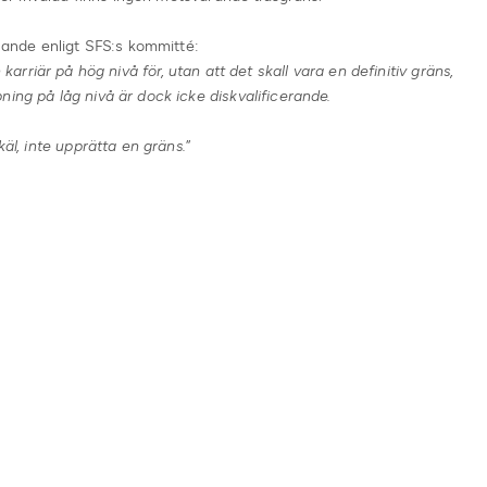
ljande enligt SFS:s kommitté:
 karriär på hög nivå för, utan att det skall vara en definitiv gräns,
ing på låg nivå är dock icke diskvalificerande.
käl, inte upprätta en gräns.
”