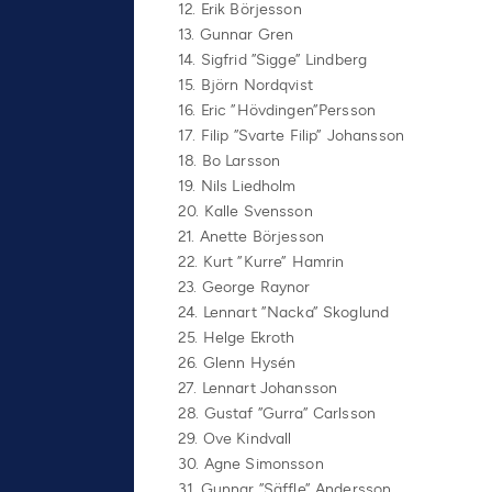
12. Erik Börjesson
13. Gunnar Gren
14. Sigfrid ”Sigge” Lindberg
15. Björn Nordqvist
16. Eric ”Hövdingen”Persson
17. Filip ”Svarte Filip” Johansson
18. Bo Larsson
19. Nils Liedholm
20. Kalle Svensson
21. Anette Börjesson
22. Kurt ”Kurre” Hamrin
23. George Raynor
24. Lennart ”Nacka” Skoglund
25. Helge Ekroth
26. Glenn Hysén
27. Lennart Johansson
28. Gustaf ”Gurra” Carlsson
29. Ove Kindvall
30. Agne Simonsson
31. Gunnar ”Säffle” Andersson