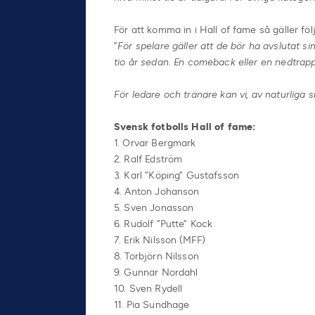
För att komma in i Hall of fame så gäller fö
”
För spelare gäller att de bör ha avslutat sin
tio år sedan. En comeback eller en nedtrappn
För ledare och tränare kan vi, av naturliga s
Svensk fotbolls Hall of fame:
1. Orvar Bergmark
2. Ralf Edström
3. Karl ”Köping” Gustafsson
4. Anton Johanson
5. Sven Jonasson
6. Rudolf ”Putte” Kock
7. Erik Nilsson (MFF)
8. Torbjörn Nilsson
9. Gunnar Nordahl
10. Sven Rydell
11. Pia Sundhage