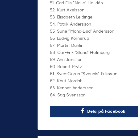
51. Carl-Elis ”Nalle” Halldén
52. Kurt Axelsson
53. Elisabeth Leidinge
54. Patrik Andersson
55. Sune ”Mona-Lisa” Andersson
56. Ludvig Kornerup
57. Martin Dahlin
58. Carl-Erik ”Slana” Holmberg
59. Ann Jansson
60. Robert Prytz
61. Sven-Göran ”Svennis” Eriksson
62. Knut Nordahl
63. Kennet Andersson
64. Stig Svensson
Dela på Facebook