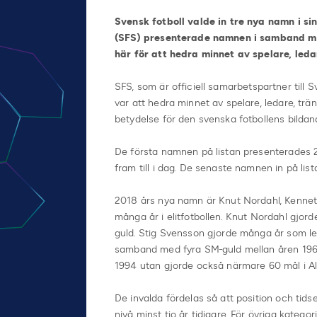
Svensk fotboll valde in tre nya namn i sin
(SFS) presenterade namnen i samband med
här för att hedra minnet av spelare, leda
SFS, som
är officiell samarbetspartner till
var att hedra minnet av spelare, ledare, t
betydelse för den svenska fotbollens bildand
De första namnen på listan presenterades 20
fram till i dag. De senaste namnen in på li
2018 års nya namn är Knut Nordahl, Kennet
många år i elitfotbollen. Knut Nordahl gjor
guld. Stig Svensson gjorde många år som le
samband med fyra SM-guld mellan åren 196
1994 utan gjorde också närmare 60 mål i A
De invalda fördelas så att position och tids
nivå minst tio år tidigare. För övriga katego