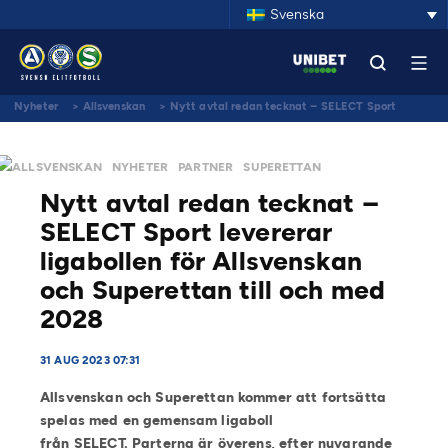
Svenska
Nyheter
>
Allsvenskan
>
Nytt avtal redan tecknat – SELECT Sport
levererar ligabollen för Allsvenskan och Superettan till och med 2028
ALLSVENSKAN
NYHETER
PARTNER
SUPERETTAN
Nytt avtal redan tecknat –
SELECT Sport levererar
ligabollen för Allsvenskan
och Superettan till och med
2028
31 AUG 2023 07:31
Allsvenskan och Superettan kommer att fortsätta
spelas med en gemensam ligaboll
från SELECT. Parterna är överens, efter nuvarande