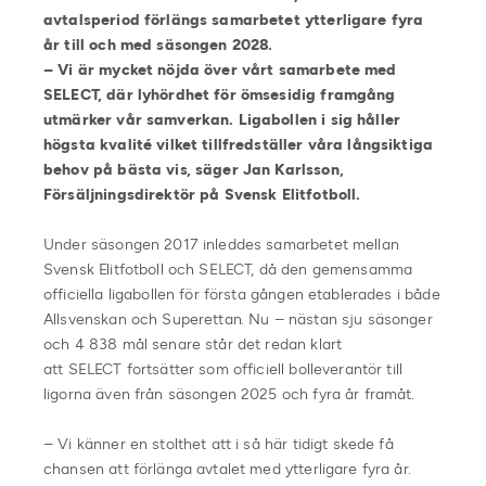
avtalsperiod förlängs samarbetet ytterligare fyra
år till och med säsongen 2028.
– Vi är mycket nöjda över vårt samarbete med
SELECT, där lyhördhet för ömsesidig framgång
utmärker vår samverkan. Ligabollen i sig håller
högsta kvalité vilket tillfredställer våra långsiktiga
behov på bästa vis, säger Jan Karlsson,
Försäljningsdirektör på Svensk Elitfotboll.
Under säsongen 2017 inleddes samarbetet mellan
Svensk Elitfotboll och SELECT, då den gemensamma
officiella ligabollen för första gången etablerades i både
Allsvenskan och Superettan. Nu – nästan sju säsonger
och 4 838 mål senare står det redan klart
att SELECT fortsätter som officiell bolleverantör till
ligorna även från säsongen 2025 och fyra år framåt.
– Vi känner en stolthet att i så här tidigt skede få
chansen att förlänga avtalet med ytterligare fyra år.