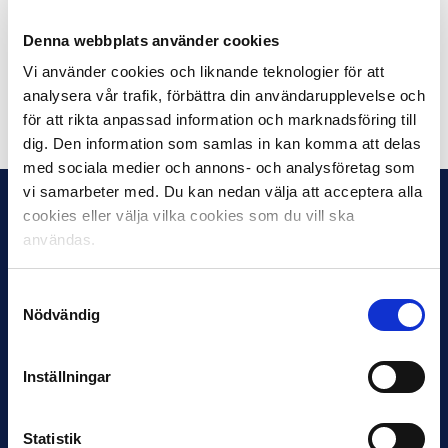
sedan tidigare officiella ligabollar till elva andra
europeiska ligor, däribland tyska Bundesliga, holländska
Denna webbplats använder cookies
Eredivisie, danska Superliga och norska Eliteserien.
Vi använder cookies och liknande teknologier för att
analysera vår trafik, förbättra din användarupplevelse och
Dela på Facebook
Dela på Twitter
för att rikta anpassad information och marknadsföring till
dig. Den information som samlas in kan komma att delas
med sociala medier och annons- och analysföretag som
vi samarbeter med. Du kan nedan välja att acceptera alla
cookies eller välja vilka cookies som du vill ska
användas.
Samtyckesval
Nödvändig
Inställningar
Statistik