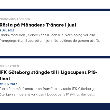
MÅNADENS TRÄNARE
Rösta på Månadens Tränare i juni
3 JUL 2026
Landskrona BoIS, Sandvikens IF och IFK Norrköping var alla
framgångsrika i Superettan i juni. Nu belönas de genom att få…
SEF NEXTGEN
IFK Göteborg stängde till i Ligacupens P19-
final
22 JUN 2026
Flera fina mål framåt, men framförallt visade IFK Göteborg
återigen sin defensiva klass i Ligacupens P19-final, där det…