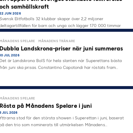
och samhällskraft
22 JUN 2026
Svensk Elitfotbolls 32 klubbar skapar över 2,2 miljoner
deltagartillfällen för barn och unga och lägger 170 000 timmar
på…
MÅNADENS SPELARE
MÅNADENS TRÄNARE
Dubbla Landskrona-priser när juni summeras
10 JUL 2026
Det är Landskrona BoIS för hela slanten när Superettans bästa
från juni ska prisas. Constantino Capotondi har röstats fram…
MÅNADENS SPELARE
Rösta på Månadens Spelare i juni
3 JUL 2026
Yttrarna stod för den största showen i Superettan i juni, baserat
på den trio som nominerats till utmärkelsen Månadens…