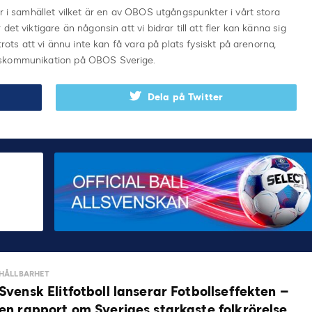
r i samhället vilket är en av OBOS utgångspunkter i vårt stora
et viktigare än någonsin att vi bidrar till att fler kan känna sig
trots att vi ännu inte kan få vara på plats fysiskt på arenorna,
dskommunikation på OBOS Sverige.
Dela på Twitter
HÅLLBARHET
Svensk Elitfotboll lanserar Fotbollseffekten –
en rapport om Sveriges starkaste folkrörelse