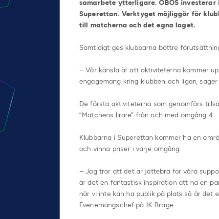
samarbete ytterligare. OBOS investerar i
Superettan. Verktyget möjliggör för klub
till matcherna och det egna laget.
Samtidigt ges klubbarna bättre förutsättnin
– Vår känsla är att aktiviteterna kommer upp
engagemang kring klubben och ligan, säger Ja
De första aktiviteterna som genomförs till
”Matchens lirare” från och med omgång 4.
Klubbarna i Superettan kommer ha en omröst
och vinna priser i varje omgång.
– Jag tror att det är jättebra för våra supp
är det en fantastisk inspiration att ha en pa
när vi inte kan ha publik på plats så är det 
Evenemangschef på IK Brage