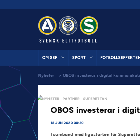
OM SEF
SPORT
FOTBOLLSEFFEKTE
Nyheter
>
OBOS investerar i digital kommunikati
NYHETER
PARTNER
SUPERETTAN
OBOS investerar i digi
18 JUN 2020 08:30
I samband med ligastarten för Superettan