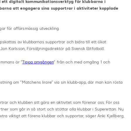
 ett digitalt kommunikationsverktyg för klubbarna i
barna att engagera sina supportrar i aktiviteter kopplade
gar för affärsmässig utveckling.
skattas av klubbarnas supportrar och bidra till ett ökat
n Karlsson, Försäljningsdirektör på Svensk Elitfotboll.
sammans är ”
Tippa omgången
” från och med omgång 1 och
ning om ”Matchens lirare” via sin klubb-app, där man kan rösta
ortrar och klubben att göra en aktivitet som förenar oss. För oss
rtner som går in så stort och stöttar alla klubbar i Superettan. Nu
extra viktigt att förena klubbar och supportar, säger Anki Kjellberg,