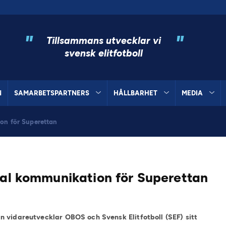
"
"
Tillsammans utvecklar vi
svensk elitfotboll
N
SAMARBETSPARTNERS
HÅLLBARHET
MEDIA
on för Superettan
tal kommunikation för Superettan
 vidareutvecklar OBOS och Svensk Elitfotboll (SEF) sitt