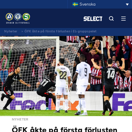
Svenska
Nyheter
>
ÖFK åkte på första förlusten i EL-gruppspelet
NYHETER
ÖFK åkte på första förlusten