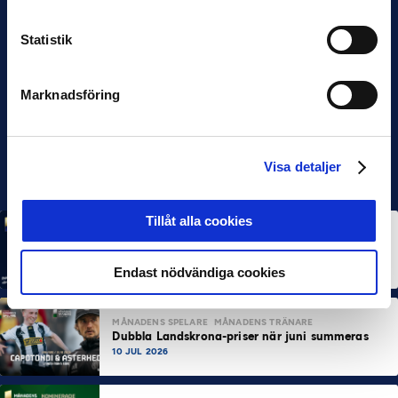
Statistik
Marknadsföring
Visa detaljer
Tillåt alla cookies
MÅNADENS SPELARE
MÅNADENS TRÄNARE
Rösta på Månadens Spelare & Tränare i juli
7 AUG 2026
Endast nödvändiga cookies
MÅNADENS SPELARE
MÅNADENS TRÄNARE
Dubbla Landskrona-priser när juni summeras
10 JUL 2026