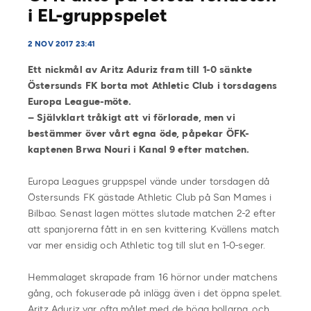
i EL-gruppspelet
2 NOV 2017 23:41
Ett nickmål av Aritz Aduriz fram till 1-0 sänkte
Östersunds FK borta mot Athletic Club i torsdagens
Europa League-möte.
– Självklart tråkigt att vi förlorade, men vi
bestämmer över vårt egna öde, påpekar ÖFK-
kaptenen Brwa Nouri i Kanal 9 efter matchen.
Europa Leagues gruppspel vände under torsdagen då
Östersunds FK gästade Athletic Club på San Mames i
Bilbao. Senast lagen möttes slutade matchen 2-2 efter
att spanjorerna fått in en sen kvittering. Kvällens match
var mer ensidig och Athletic tog till slut en 1-0-seger.
Hemmalaget skrapade fram 16 hörnor under matchens
gång, och fokuserade på inlägg även i det öppna spelet.
Aritz Aduriz var ofta målet med de höga bollarna, och