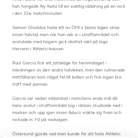
han tvingade Aly Keita till en svettig räddning på en nick
i den 33:e matchminuten.
Saman Ghoddos hade ett av ÖFK:s bästa lägen strax
innan halvtid, men när han vek in i straffområdet och
avslutade med högern gick skottet rakt på Iago
Herrerin i Athletic-kassen.
Raul Garcia fick ett jätteläge för hemmalaget i
inledningen av den andra halvleken, men den rutinerade
mittfältaren kom något fel till bollen och fick ingen bra
träff med pannan.
Garcia var sedan inblandad i matchens enda mål då
hans avslut i straffområdet tog i ribban, studsade ned i
marken och upp igen innan Aduriz vräkte sig fram och
nickade in 1-0 på nedvägen.
Östersund gjorde vad man kunde för att hota Athletic