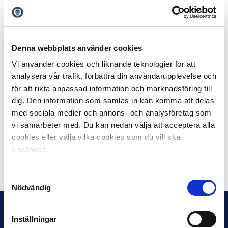
Club, men man lyckades inte komma till någon farlig
kvitteringschans. Läget är dock ljust för ÖFK som
fortfarande leder gruppen.
Denna webbplats använder cookies
– Vi visste att det skulle bli tufft, vi möter ett bra lag, så
det är tråkigt. Självklart tråkigt att vi förlorade, men vi
Vi använder cookies och liknande teknologier för att
bestämmer över vårt egna öde, säger Östersunds
analysera vår trafik, förbättra din användarupplevelse och
lagkapten Brwa Nouri i Kanal 9 efter slutsignalen.
för att rikta anpassad information och marknadsföring till
dig. Den information som samlas in kan komma att delas
I kvällens andra match i grupp J vann Hertha Berlin
med sociala medier och annons- och analysföretag som
hemma mot tvåan Zorya Luhansk med 2-0, tyskarnas
vi samarbeter med. Du kan nedan välja att acceptera alla
första seger i gruppspelet.
cookies eller välja vilka cookies som du vill ska
användas.
Dela på Facebook
Dela på Twitter
Samtyckesval
Nödvändig
Inställningar