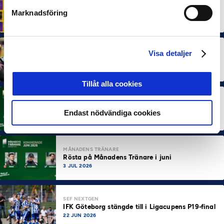
Svensk Elitfotboll lanserar Fotbollseffekten – en
Marknadsföring
rapport om Sveriges starkaste folkrörelse och
samhällskraft
22 JUN 2026
MÅNADENS SPELARE
MÅNADENS TRÄNARE
Visa detaljer
Dubbla Landskrona-priser när juni summeras
10 JUL 2026
Tillåt alla cookies
MÅNADENS SPELARE
Rösta på Månadens Spelare i juni
Endast nödvändiga cookies
3 JUL 2026
MÅNADENS TRÄNARE
Rösta på Månadens Tränare i juni
3 JUL 2026
SEF NEXTGEN
IFK Göteborg stängde till i Ligacupens P19-final
22 JUN 2026