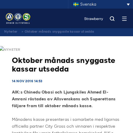
Svenska
Nyheter
>
Oktober månads snyggaste kassar utsedda
NYHETER
Oktober månads snyggaste
kassar utsedda
14 NOV 2016 14:53
AIK:s Chinedu Obasi och Ljungskiles Ahmed El-
Amrani röstades av Allsvenskans och Superettans
följare fram till oktober månads kasse.
Månadens kasse presenteras i samarbete med ligornas
officiella partner City Gross och vinnaren i respektive