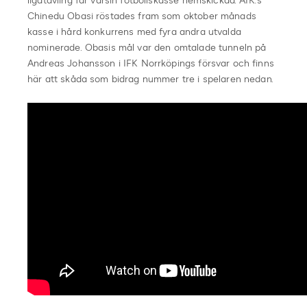
ligatävling får varsin fotbollskasse hemskickad. AIK:s
Chinedu Obasi röstades fram som oktober månads
kasse i hård konkurrens med fyra andra utvalda
nominerade. Obasis mål var den omtalade tunneln på
Andreas Johansson i IFK Norrköpings försvar och finns
här att skåda som bidrag nummer tre i spelaren nedan.