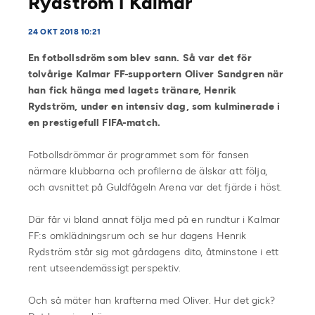
Rydström i Kalmar
24 OKT 2018 10:21
En fotbollsdröm som blev sann. Så var det för
tolvårige Kalmar FF-supportern Oliver Sandgren när
han fick hänga med lagets tränare, Henrik
Rydström, under en intensiv dag, som kulminerade i
en prestigefull FIFA-match.
Fotbollsdrömmar är programmet som för fansen
närmare klubbarna och profilerna de älskar att följa,
och avsnittet på Guldfågeln Arena var det fjärde i höst.
Där får vi bland annat följa med på en rundtur i Kalmar
FF:s omklädningsrum och se hur dagens Henrik
Rydström står sig mot gårdagens dito, åtminstone i ett
rent utseendemässigt perspektiv.
Och så mäter han krafterna med Oliver. Hur det gick?