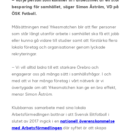
– Varje person som kommer in i arbetslivet är en stor
besparing för samhället, säger Simon Åström, VD på
ÖSK Fotboll.
Målsättningen med Yrkesmatchen blir att fler personer
som står långt utanför arbete i samhället ska få ett jobb
eller kunna gå vidare till studier samt att förstärka flera
lokala företag och organisationer genom lyckade
rekryteringar.
– Vi vill alltid bidra till ett starkare Örebro och
engagerar oss på många sätt i samhällsfrågor. I och
med att vi har många företag i vårt nätverk är vi
övertygade om att Yrkesmatchen kan ge en bra effekt,
menar Simon Åström.
Klubbarnas samarbete med sina lokala
Arbetsförmedlingen bottnar i att Svensk Elitfotboll i
slutet av 2017 ingick i en
nationell överenskommelse
med Arbetsförmedlingen
där syftet är att skapa