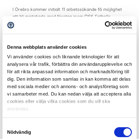
I Örebro kommer initialt 11 arbetssökande få möjlighet
att bli matchade med företag inom ÖSK Fotbolls
nätverk. Företagen kommer i första hand att verka som
mentorer för den arbetssökande med möjlighet till
praktikplatser, men målet är att det ska leda till
anställningar eller vidare studier.
Denna webbplats använder cookies
Vi använder cookies och liknande teknologier för att
– Vi ser framemot att samarbeta med ÖSK Fotboll och
analysera vår trafik, förbättra din användarupplevelse och
följa utvecklingen av projektet. Konceptet är framtaget
för att rikta anpassad information och marknadsföring till
för att hjälpa personer som för nuvarande står långt
dig. Den information som samlas in kan komma att delas
ifrån arbetsmarknaden och ge dem erfarenhet och
med sociala medier och annons- och analysföretag som
inspiration för att komma tillbaka till arbetslivet igen,
vi samarbeter med. Du kan nedan välja att acceptera alla
säger Maja Söderlund, Företagsrådgivare,
cookies eller välja vilka cookies som du vill ska
Arbetsförmedlingen Örebro.
användas.
Läs mer på Örebro SK:s hemsida.
Samtyckesval
Nödvändig
Dela på Facebook
Dela på Twitter