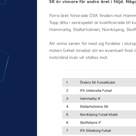
SK är vinnare för andra året i följd. Nå
Förra året förlorade ÖSK finalen mot Hammar
Topp åtta i seriespelet är kvalificerade till
Hammarby, Stallarholmen, Norrköping, Skof
Att vinna serien för med sig fördelar i slut
möten (vilket innebär att en eventuell final
motstånd man vill ställas mot.