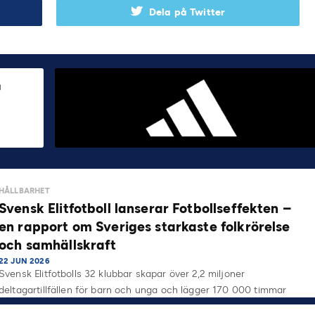
Dela på Twitter
HÅLLBARHET
Svensk Elitfotboll lanserar Fotbollseffekten –
en rapport om Sveriges starkaste folkrörelse
och samhällskraft
22 JUN 2026
Svensk Elitfotbolls 32 klubbar skapar över 2,2 miljoner
deltagartillfällen för barn och unga och lägger 170 000 timmar
på…