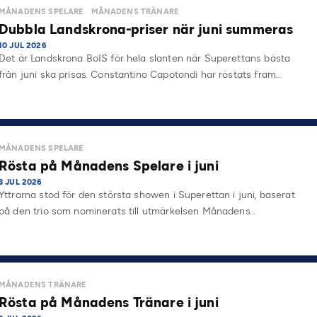
MÅNADENS SPELARE
MÅNADENS TRÄNARE
Dubbla Landskrona-priser när juni summeras
10 JUL 2026
Det är Landskrona BoIS för hela slanten när Superettans bästa
från juni ska prisas. Constantino Capotondi har röstats fram…
MÅNADENS SPELARE
Rösta på Månadens Spelare i juni
3 JUL 2026
Yttrarna stod för den största showen i Superettan i juni, baserat
på den trio som nominerats till utmärkelsen Månadens…
MÅNADENS TRÄNARE
Rösta på Månadens Tränare i juni