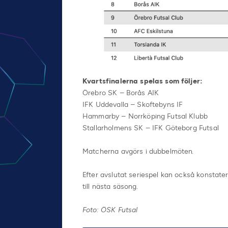
Kvartsfinalerna spelas som följer:
Örebro SK – Borås AIK
IFK Uddevalla – Skoftebyns IF
Hammarby – Norrköping Futsal Klubb
Stallarholmens SK – IFK Göteborg Futsal
Matcherna avgörs i dubbelmöten.
Efter avslutat seriespel kan också konstatera
till nästa säsong.
Foto: ÖSK Futsal