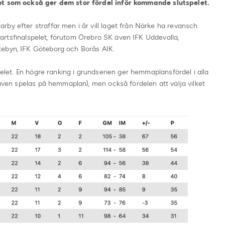
got som också ger dem stor fördel inför kommande slutspelet.
by efter straffar men i år vill laget från Närke ha revansch.
 kvartsfinalspelet, förutom Örebro SK även IFK Uddevalla,
tebyn, IFK Göteborg och Borås AIK.
spelet. En högre ranking i grundserien ger hemmaplansfördel i alla
 även spelas på hemmaplan), men också fördelen att välja vilket