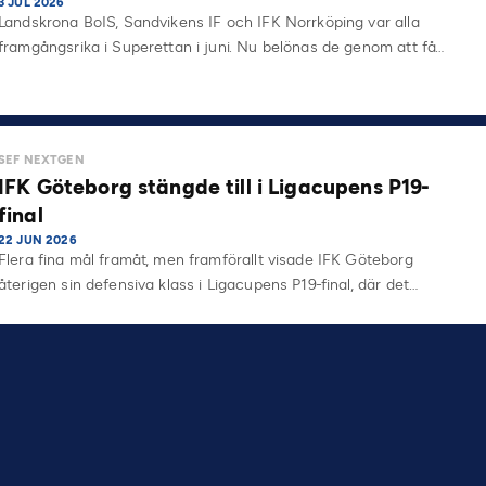
3 JUL 2026
Landskrona BoIS, Sandvikens IF och IFK Norrköping var alla
framgångsrika i Superettan i juni. Nu belönas de genom att få…
SEF NEXTGEN
IFK Göteborg stängde till i Ligacupens P19-
final
22 JUN 2026
Flera fina mål framåt, men framförallt visade IFK Göteborg
återigen sin defensiva klass i Ligacupens P19-final, där det…