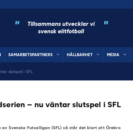
"
"
Tillsammans utvecklar vi
svensk elitfotboll
N
SAMARBETSPARTNERS
HÅLLBARHET
MEDIA
ar slutspel i SFL
serien – nu väntar slutspel i SFL
 av Svenska Futsalligan (SFL) så står det klart att Örebro