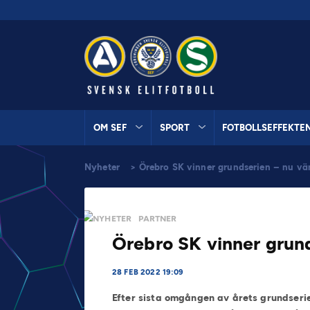
OM SEF
SPORT
FOTBOLLSEFFEKTE
Nyheter
>
Örebro SK vinner grundserien – nu vänt
NYHETER
PARTNER
Örebro SK vinner grund
28 FEB 2022 19:09
Efter sista omgången av årets grundserie